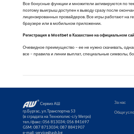
Все бонусные функции и множители активируются по тем
поэтому выигрыш доступен к выводу сразу после окончани
лицензированных провайдеров. Все игры работают на ген
браузере или в мобильном приложении.
Регистрация в Mostbet в Казахстане на официальном са
Очевидное преимущество – ее не нужно скачивать, однак
все – правила и линии выплат, специальные символы, бо
За нас
Сервиз АШ
гр.Бургас, ул.Транспортна 53
Общи усло
(в сградата на Технополис-с/у Метро)
тел./факс: 056 813034; 056 841697
GSM: 087 8713034; 087 8841907
е-mail:
service@ash.bg