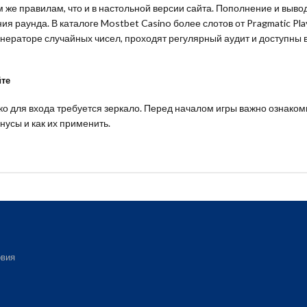
 же правилам, что и в настольной версии сайта. Пополнение и выво
я раунда. В каталоге Mostbet Casino более слотов от Pragmatic Play,
ераторе случайных чисел, проходят регулярный аудит и доступны в 
йте
о для входа требуется зеркало. Перед началом игры важно ознаком
нусы и как их применить.
вия