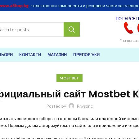
www.aShop.bg
-
електронни компоненти и резервни части за електр
ПОТЪРСЕТ
*на ценат
НЬОРИ
КОНТАКТИ
МАГАЗИН
ПРЕПОРЪКИ
MOSTBET
фициальный сайт Mostbet KZ
Posted by
Riwsxrlc
читывать возможные сборы со стороны банка или платёжной системы
е. Первым делом авторизуйтесь на сайте или в приложении и открой
а, где коэффициент умножения ставки растёт с момента старта раун