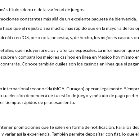
más títulos dentro de la variedad de juegos.
omociones constantes más allá de un excelente paquete de bienvenida.
que hace que el registro sea mucho más rápido que en la mayoría de los o
roid o en iOS, pero no la necesita, y, de hecho, los mejores casinos onl
alles, que incluyen precios y ofertas especiales. La información que 
scubre y compara los mejores casinos en línea en México hoy mismo en n
contrarás. Conoce también cuáles son los casinos en línea que sí paga
 internacional reconocida (MGA, Curaçao) operan legalmente. Siempre ver
o tu elección dependerá de tu estilo de juego y método de pago prefer
ener tiempos rápidos de procesamiento.
ntener promociones que te salen en forma de notificación. Para los de
 variar así la experiencia. También permite depositar con fiat, lo que 