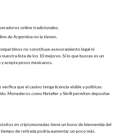
peradores online tradicionales.
ine de Argentina no la tienen.
compartimos no constituye asesoramiento legal ni
uestra lista de los 10 mejores. Si lo que buscas es un
n y acepta pesos mexicanos.
ifica que el casino tenga licencia visible y políticas
ido. Monederos como Neteller y Skrill permiten depositar
pósitos en criptomonedas tiene un bono de bienvenida del
el tiempo de retirada podría aumentar un poco más.