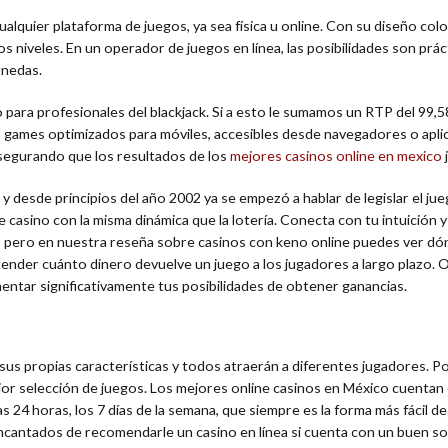
lquier plataforma de juegos, ya sea física u online. Con su diseño co
 niveles. En un operador de juegos en línea, las posibilidades son prác
onedas.
 para profesionales del blackjack. Si a esto le sumamos un RTP del 99,
o games optimizados para móviles, accesibles desde navegadores o aplic
segurando que los resultados de los
mejores casinos online en mexico
y desde principios del año 2002 ya se empezó a hablar de legislar el jue
 casino con la misma dinámica que la lotería. Conecta con tu intuición
 pero en nuestra reseña sobre casinos con keno online puedes ver dónde
tender cuánto dinero devuelve un juego a los jugadores a largo plazo. 
entar significativamente tus posibilidades de obtener ganancias.
sus propias características y todos atraerán a diferentes jugadores. P
or selección de juegos. Los mejores online casinos en México cuentan c
las 24 horas, los 7 días de la semana, que siempre es la forma más fáci
 encantados de recomendarle un casino en línea si cuenta con un buen 