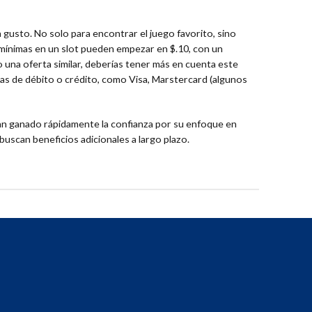
a gusto. No solo para encontrar el juego favorito, sino
s mínimas en un slot pueden empezar en $.10, con un
o una oferta similar, deberías tener más en cuenta este
as de débito o crédito, como Visa, Marstercard (algunos
n ganado rápidamente la confianza por su enfoque en
uscan beneficios adicionales a largo plazo.