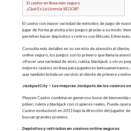
El casino en línea más seguro
¿Qué Es La Licencia SEGOB?
El casino con mayor variedad de métodos de pago de nuestr
jugar de forma gratuita a los juegos gracias a su modo ‘dem
permiten hacer depósitos y retiros con Bitcoin, Ethereum, 
Consulta más detalles en su servicio de atención al client
online seguro, los juegos son lo primero que llama la atenc
ofrecer una variedad de slots, ruleta, blackjack, y otros j
mejores casinos en línea para jugadores latinoamericanos, e
que también brinda un servicio al cliente de primera y mét
JackpotCity – Los mejores Jackpots de los casinos on
Playzee Casino combina un generoso bono de bienvenida con
póker, ruleta y blackjack con crupieres reales. Puede oper
Casino evolucionó en 2011 bajo la dirección del jugador d
buscan grandes premios.
Depósitos y retiradas en casinos online seguros