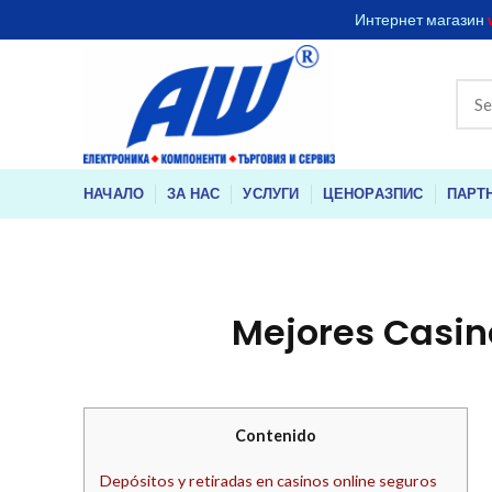
Интернет магазин
НАЧАЛО
ЗА НАС
УСЛУГИ
ЦЕНОРАЗПИС
ПАРТ
Mejores Casin
Contenido
Depósitos y retiradas en casinos online seguros