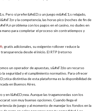
1;s. Pero si prefer&#xED;s un juego m&#xE1;s relajado,
&#xF3;n y la competencia, las horas pico (noches de fin de
#xFA;n problema con los pagos en el casino, no dudes en
la mano para completar el proceso sin contratiempos y
A;
gratis adicionales, su exigente rollover reduce la
ransparencia desde el inicio. El RTP (retorno
o somos un operador de apuestas, s&#xF3;lo un recurso
la seguridad y el cumplimiento normativo. Para ofrecer
tica distintiva de esta plataforma es la disponibilidad de
fincada en Buenos Aires.
vo y en l&#xED;nea. Aunque las tragamonedas son los
accarat son muy buenas opciones. Cuando llega el
riencia de juego y al momento de manejar los fondos en la
dos de pago en soles peruanos para tu comodidad. Los