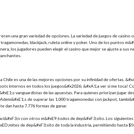
cen una gran variedad de opciones. La variedad de juegos de casino 
ragamonedas, blackjack, ruleta online y poker. Uno de los puntos m&#x
nera, los jugadores pueden elegir el casino que mejor se ajuste a sus n
ganchantes.
ra Chile es una de las mejores opciones por su infinidad de ofertas. &
ackpots internos en todos los juegos&#x2026; &#xA1;a ver si me toca!
m&#xE1;s vanguardistas de las apuestas. Para quienes priorizan jugar 
e. Adem&#xE1;s de superar las 1.000 tragamonedas con jackpot, tambi
e dan hasta 7.776 formas de ganar.
ci&#xF3;n con otros m&#xE9;todos de dep&#xF3;sito. Los siguientes 4
#xED;mites de dep&#xF3;sito de toda la industria, permitiendo hasta 