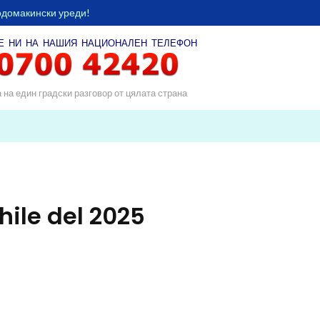
одомакински уреди!
Е НИ НА НАШИЯ
НАЦИОНАЛЕН ТЕЛЕФОН
а на един градски разговор от цялата страна
hile del 2025