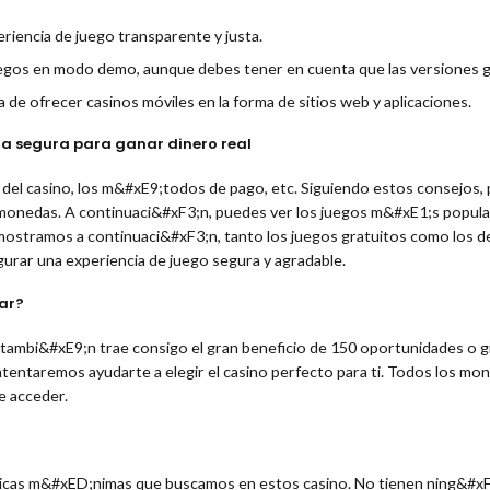
eriencia de juego transparente y justa.
uegos en modo demo, aunque debes tener en cuenta que las versiones gr
 de ofrecer casinos móviles en la forma de sitios web y aplicaciones.
a segura para ganar dinero real
del casino, los m&#xE9;todos de pago, etc. Siguiendo estos consejos,
agamonedas. A continuaci&#xF3;n, puedes ver los juegos m&#xE1;s popula
ostramos a continuaci&#xF3;n, tanto los juegos gratuitos como los de 
gurar una experiencia de juego segura y agradable.
ar?
 y tambi&#xE9;n trae consigo el gran beneficio de 150 oportunidades o gir
entaremos ayudarte a elegir el casino perfecto para ti. Todos los mo
e acceder.
ticas m&#xED;nimas que buscamos en estos casino. No tienen ning&#xFA