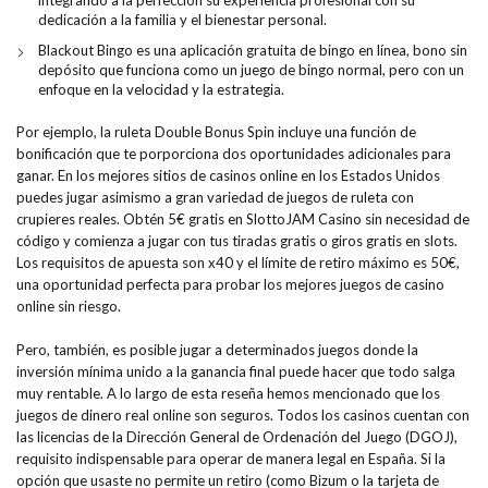
integrando a la perfección su experiencia profesional con su
dedicación a la familia y el bienestar personal.
Blackout Bingo es una aplicación gratuita de bingo en línea, bono sin
depósito que funciona como un juego de bingo normal, pero con un
enfoque en la velocidad y la estrategia.
Por ejemplo, la ruleta Double Bonus Spin incluye una función de
bonificación que te porporciona dos oportunidades adicionales para
ganar. En los mejores sitios de casinos online en los Estados Unidos
puedes jugar asimismo a gran variedad de juegos de ruleta con
crupieres reales. Obtén 5€ gratis en SlottoJAM Casino sin necesidad de
código y comienza a jugar con tus tiradas gratis o giros gratis en slots.
Los requisitos de apuesta son x40 y el límite de retiro máximo es 50€,
una oportunidad perfecta para probar los mejores juegos de casino
online sin riesgo.
Pero, también, es posible jugar a determinados juegos donde la
inversión mínima unido a la ganancia final puede hacer que todo salga
muy rentable. A lo largo de esta reseña hemos mencionado que los
juegos de dinero real online son seguros. Todos los casinos cuentan con
las licencias de la Dirección General de Ordenación del Juego (DGOJ),
requisito indispensable para operar de manera legal en España. Si la
opción que usaste no permite un retiro (como Bizum o la tarjeta de