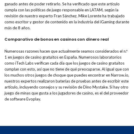
ganado antes de poder retirarlo. Se ha verificado que este artículo
cumpla con las políticas de juego responsable en LATAM, según la
revisión de nuestro experto Fran Sánchez. Mike Lorente ha trabajado
como escritor y gestor de contenido en la industria del iGaming durante
más de 8 años.
Comparativo de bonos en casinos con dinero real
Numerosas razones hacen que actualmente seamos considerados el n.º
1 en juegos de casino gratuitos en España. Numerosos laboratorios
como iTech Labs verifican cada día que los juegos de casino gratuitos
cumplan con esto, así que no tiene de qué preocuparse. Al igual que con
los muchos otros juegos de choque que puedes encontrar en Narrow.io,
nuestros expertos realizaron baterías de pruebas antes de escribir este
artículo, incluyendo consejos y su revisión de Dino Mystake. Si hay otro
juego de minas que gusta a los jugadores de casino, es el del proveedor
de software Evoplay.