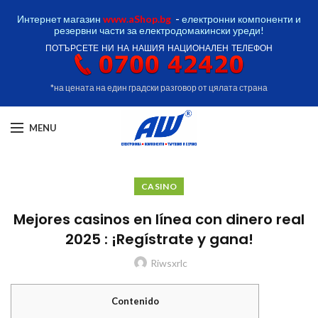
Интернет магазин
www.aShop.bg
-
електронни компоненти и
резервни части за електродомакински уреди!
ПОТЪРСЕТЕ НИ НА НАШИЯ НАЦИОНАЛЕН ТЕЛЕФОН
*на цената на един градски разговор от цялата страна
MENU
CASINO
Mejores casinos en línea con dinero real
2025 : ¡Regístrate y gana!
Riwsxrlc
Contenido