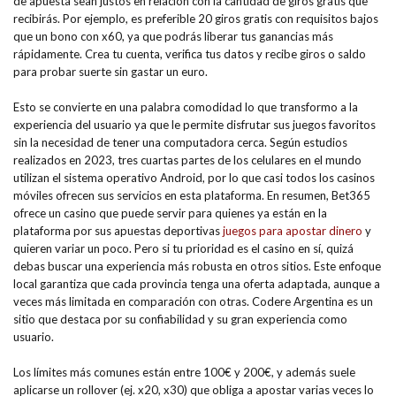
de apuesta sean justos en relación con la cantidad de giros gratis que
recibirás. Por ejemplo, es preferible 20 giros gratis con requisitos bajos
que un bono con x60, ya que podrás liberar tus ganancias más
rápidamente. Crea tu cuenta, verifica tus datos y recibe giros o saldo
para probar suerte sin gastar un euro.
Esto se convierte en una palabra comodidad lo que transformo a la
experiencia del usuario ya que le permite disfrutar sus juegos favoritos
sin la necesidad de tener una computadora cerca. Según estudios
realizados en 2023, tres cuartas partes de los celulares en el mundo
utilizan el sistema operativo Android, por lo que casi todos los casinos
móviles ofrecen sus servicios en esta plataforma. En resumen, Bet365
ofrece un casino que puede servir para quienes ya están en la
plataforma por sus apuestas deportivas
juegos para apostar dinero
y
quieren variar un poco. Pero si tu prioridad es el casino en sí, quizá
debas buscar una experiencia más robusta en otros sitios. Este enfoque
local garantiza que cada provincia tenga una oferta adaptada, aunque a
veces más limitada en comparación con otras. Codere Argentina es un
sitio que destaca por su confiabilidad y su gran experiencia como
usuario.
Los límites más comunes están entre 100€ y 200€, y además suele
aplicarse un rollover (ej. x20, x30) que obliga a apostar varias veces lo