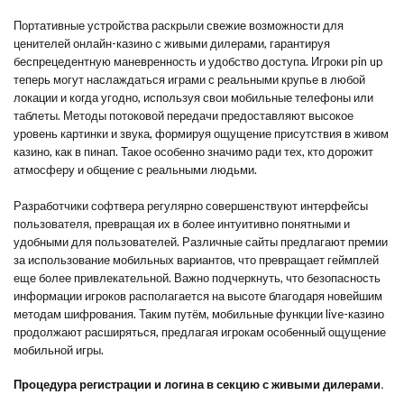
Портативные устройства раскрыли свежие возможности для
ценителей онлайн-казино с живыми дилерами, гарантируя
беспрецедентную маневренность и удобство доступа. Игроки pin up
теперь могут наслаждаться играми с реальными крупье в любой
локации и когда угодно, используя свои мобильные телефоны или
таблеты. Методы потоковой передачи предоставляют высокое
уровень картинки и звука, формируя ощущение присутствия в живом
казино, как в пинап. Такое особенно значимо ради тех, кто дорожит
атмосферу и общение с реальными людьми.
Разработчики софтвера регулярно совершенствуют интерфейсы
пользователя, превращая их в более интуитивно понятными и
удобными для пользователей. Различные сайты предлагают премии
за использование мобильных вариантов, что превращает геймплей
еще более привлекательной. Важно подчеркнуть, что безопасность
информации игроков располагается на высоте благодаря новейшим
методам шифрования. Таким путём, мобильные функции live-казино
продолжают расширяться, предлагая игрокам особенный ощущение
мобильной игры.
Процедура регистрации и логина в секцию с живыми дилерами.