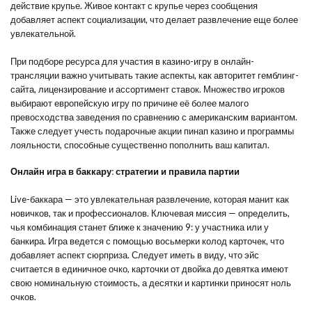
действие крупье. Живое контакт с крупье через сообщения
добавляет аспект социализации, что делает развлечение еще более
увлекательной.
При подборе ресурса для участия в казино-игру в онлайн-
трансляции важно учитывать такие аспекты, как авторитет гемблинг-
сайта, лицензирование и ассортимент ставок. Множество игроков
выбирают европейскую игру по причине её более малого
превосходства заведения по сравнению с американским вариантом.
Также следует учесть подарочные акции пинап казино и программы
лояльности, способные существенно пополнить ваш капитал.
Онлайн игра в баккару: стратегии и правила партии
Live-баккара — это увлекательная развлечение, которая манит как
новичков, так и профессионалов. Ключевая миссия — определить,
чья комбинация станет ближе к значению 9: у участника или у
банкира. Игра ведется с помощью восьмерки колод карточек, что
добавляет аспект сюрприза. Следует иметь в виду, что эйс
считается в единичное очко, карточки от двойка до девятка имеют
свою номинальную стоимость, а десятки и картинки приносят ноль
очков.