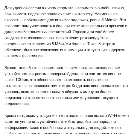
Для удобной сессии в живом формате, например, в онлайн-казино,
важно иметь надежное подключение к интернету. Наименьшая
скорость, необходимая для игры без задержек, равна 3 Мбит/с. Это
позволит вам участвовать в большинстве игр в реальном времени с
дилерами без заметных препятствий. Однако для ещё более
гладкого и высококлассного впечатления рекомендуется
соединение со скоростью 5 Мбит/с и больше. Такая быстрота
обеспечит быстрое освежение информации и отсутствие задержек
во время трансляции.
Важно также брать в расчет пинг — время отклика между вашим
устройством и игровым сервером. Идеальным считается пинг не
выше 100 мс, что обеспечивает возможность оперативно
откликаться на происшествия в игре. Когда ваш пинг превышает этот
уровень, возможно, имеет смысл обдумать смену на более
надежного интернет-оператора связи или улучшение текущего
подключения.
Кроме того, эксплуатация жесткого подключения вместо Wi-Fi может
заметно увеличить устойчивость и быстродействие передачи
информации. Такое в особенности актуально для людей, которые
выбирает развлекаться по вечерам, в то время как нагрузка на сеть