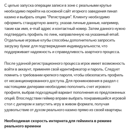
С целью запуска операции записи в зоне с реальными крупье
необходимо перейти на основной сайт игорного заведения пинап
казино и выбрать опцию "Регистрация". Клиенту необходимо
оформить стандартную анкету, указав личные данные, например,
такие как имя, e-mail адрес и контактный номер. Затем данного нужно
подтвердить профиль по линк, направленную на указанный email.
Отдельные игровые клубы способны дополнительно запросить
загрузку бумаг для подтверждения индивидуальности, что
поддерживает надежность и справедливость азартного процесса.
После удачной регистрационного процесса игрок имеет возможность
войти в аккаунт, применяя свой идентификатор и пароль. Следует
помнить о требовании крепкого пароля, чтобы обезопасить профиль
от несанкционированного доступа. Для проникновения в раздел с
настоящими дилерами необходимо пополнить счет игрового
профиля, выбрав подходящий вариант пополнения из предложенных
опций. Впоследствии геймер вправе выбрать понравившийся игровой
стол с дилером и запустить игру в живом формате, получая
удовольствие от духом реального казино прямо из своей квартиры.
Необходимая скорость интернета для гейминга в режиме
реального времени