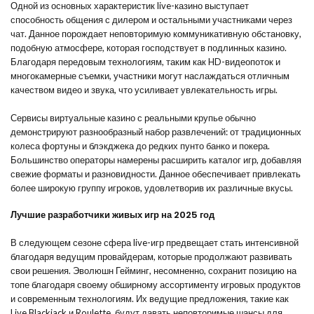
Одной из основных характеристик live-казино выступает
способность общения с дилером и остальными участниками через
чат. Данное порождает неповторимую коммуникативную обстановку,
подобную атмосфере, которая господствует в подлинных казино.
Благодаря передовым технологиям, таким как HD-видеопоток и
многокамерные съемки, участники могут наслаждаться отличным
качеством видео и звука, что усиливает увлекательность игры.
Сервисы виртуальные казино с реальными крупье обычно
демонстрируют разнообразный набор развлечений: от традиционных
колеса фортуны и блэкджека до редких пунто банко и покера.
Большинство операторы намерены расширить каталог игр, добавляя
свежие форматы и разновидности. Данное обеспечивает привлекать
более широкую группу игроков, удовлетворив их различные вкусы.
Лучшие разработчики живых игр на 2025 год
В следующем сезоне сфера live-игр предвещает стать интенсивной
благодаря ведущим провайдерам, которые продолжают развивать
свои решения. Эволюшн Гейминг, несомненно, сохранит позицию на
топе благодаря своему обширному ассортименту игровых продуктов
и современным технологиям. Их ведущие предложения, такие как
Live Blackjack и Roulette, будут давать неповторимые шансы для