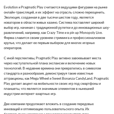
Evolution и Pragmatic Play считаются ведущими фигурами на рынке
онлайн-трансляций, и их эффект на отрасль сложно переоценить.
Эволюция, созданная в две тысячи шестом году, является
новатором в области живых казино. Система поставляет широкий
выбор игр, начиная с традиционной рулетки и до инновационных шоу-
развлечений, например, как Crazy Time и в pin up Monopoly Live.
Фирма славится своим уровнем стриминга и профессионализмом
крупье, что делает ее первым выбором для многих игорных
операторов.
С иной перспективы, Pragmatic Play активно завоевывает места
через наступательной плана экспансии и включению новых
технологий. В недавние времена они превратились в символом
стандарта и разнообразия, демонстрируя такие известные
аттракционы, как Mega Wheel и Sweet Bonanza CandyLand. Pragmatic
Play делает акцент на мобильности своих игр под смартфоны и
планшеты, что является значимым элементом в нынешней
индустрии интернет-азартных игр.
Две компании продолжают вложить в создание передовых
инноваций и оптимизацию пользовательского опыта. Их