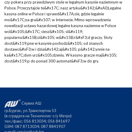
czy pokera przy prawdziwym stole w legalnym kasynie naziemnym w
Polsce. Przeczytajcie te&#x17C; nasz artyku&#x142;&#xA0;Legalne
kasyna online w Polsce i sprawd&#x17A;cie, gdzie legalnie
mo&#x17C;na gra&#x107; w Internecie. Mimo wprowadzenia
nowelizacji ustawy hazardowej legalne kasyna naziemne w Polsce
wci&#x105;&#x17C; ciesz&#x105; si&#x119;
popularno&#x15B;ci&#x105; w&#x15B;r&#xF3;d graczy. Sloty
dost&#x119;pne w kasynie pochodz&#x105; od znanych
dostawc&#xF3;w i dzia&#x142;aj&#x105; p&#x142;ynnie na
ka&#x17C;dym urz&#x105;dzeniu. W kasyno gracze maj&#x105;
dost&#x119;p do ponad 300 automat&#xF3;w do gry.
Сервиз АШ
гр.Бургас, ул.Транспортна 53
(в сградата на Технополис-с/у Метро)
тел./факс: 056 813034; 056 841697
GSM: 087 8713034; 087 8841907
е-mail:
service@ash.bg