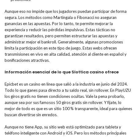
Aunque eso no impide que los jugadores puedan participar de forma
segura. Los métodos como Martingala o Fibonacci no aseguran
ganancias en las apuestas. Por lo tanto, te permite mejorar la
experiencia y reducir las pérdidas impulsivas. Estas tácticas no
garantizan resultados, pero permiten estructurar las apuestas y
administrar mejor el bankroll. Generalmente, algunas promociones
limita la participación en este tipo de juego. Estas webs ofrecen
transmisiones en vivo en alta calidad, atención al cliente en español y
bonificaciones atractivas.
Información esencial de lo que Slottica casino ofrece
Epicbet es un casino en línea que salió a la industria en junio del 2024.
Todo lo que ganes pasa directo a tu saldo real, sin rollover. En PlayUZU
los giros gratis no tienen condiciones ocultas. Vale la pena probarlo,
aunque sea por sus famosos 50 giros gratis sin rollover. Y fíjate, lo
mejor de todo es que es un sitio 100 % transparente, ideal para quienes
buscan divertirse sin enredos.
Aunque no tiene App, su sitio web está optimizado para tableta y
teléfono inteligente con Android y iOS. Pero los métodos principales