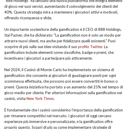
"888 Holdings" ha lanciato una nuova piattaforma che integra elementi
di gioco nei suoi servizi, aumentando il coinvolgimento dei clienti del
40%. Questa strategia mira a mantenere i giocatori attivi e motivati,
offrendo ricompense e sfide.
Un importante sostenitore della gamification è il CEO di 888 Holdings,
Itai Pazner, che ha dichiarato: "La gamification non è solo un modo per
attrarre nuovi clienti, ma anche per fidelizzare quelli esistenti." Puoi
scoprire di più sulle sue idee visitando il suo
profilo Twitter
. La
gamification include elementi come classifiche, badge e premi, che
incentivano i giocatori a partecipare più attivamente.
Nel 2024, il Casinò di Monte Carlo ha implementato un sistema di
gamification che consente ai giocatori di guadagnare punti per ogni
scommessa effettuata, che possono poi essere convertiti in bonus o
premi. Questa iniziativa ha portato a un aumento del 25% nel tempo di
gioco medio per cliente. Per ulteriori informazioni sulla gamification nei
casinò, visita
New York Times
.
È fondamentale che i casinò considerino l’importanza della gamification
per rimanere competitivi nel mercato. I giocatori di oggi cercano
esperienze più immersive e personalizzate, e la gamification offre
proprio questo. Scopri di più su come implementare strategie di