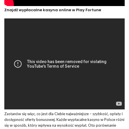
Znajdź wypłacalne kasyna online w Play Fortune
Zastanów się więc, co jest dla Ciebie najważniejsze – szybkość, opłaty i
dostępność oferty bonusowej. Każde wypłacalne kasyno w Polsce różni
się w sposób, który wpływa na wysokość wypłat. Oto porównanie