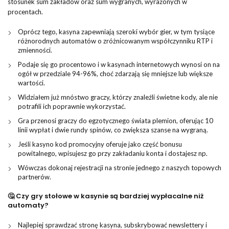
stosunek sum zakładów oraz sum wygranych, wyrażonych w
procentach.
Oprócz tego, kasyna zapewniają szeroki wybór gier, w tym tysiące
różnorodnych automatów o zróżnicowanym współczynniku RTP i
zmienności.
Podaje się go procentowo i w kasynach internetowych wynosi on na
ogół w przedziale 94-96%, choć zdarzają się mniejsze lub większe
wartości.
Widziałem już mnóstwo graczy, którzy znaleźli świetne kody, ale nie
potrafili ich poprawnie wykorzystać.
Gra przenosi graczy do egzotycznego świata plemion, oferując 10
linii wypłat i dwie rundy spinów, co zwiększa szanse na wygraną.
Jeśli kasyno kod promocyjny oferuje jako część bonusu
powitalnego, wpisujesz go przy zakładaniu konta i dostajesz np.
Wówczas dokonaj rejestracji na stronie jednego z naszych topowych
partnerów.
🤔 Czy gry stołowe w kasynie są bardziej wypłacalne niż
automaty?
Najlepiej sprawdzać stronę kasyna, subskrybować newslettery i