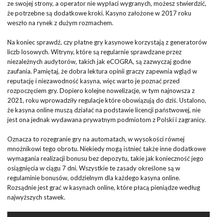
ze swojej strony, a operator nie wypłaci wygranych, możesz stwierdzić,
że potrzebne są dodatkowe kroki. Kasyno założone w 2017 roku
weszło na rynek z dużym rozmachem.
Na koniec sprawdź, czy płatne gry kasynowe korzystają z generatorów
liczb losowych. Witryny, które są regularnie sprawdzane przez
niezależnych audytorów, takich jak eCOGRA, są zazwyczaj godne
zaufania. Pamiętaj, że dobra lektura opinii graczy zapewnia wgląd w
reputację i niezawodność kasyna, więc warto je poznać przed
rozpoczęciem gry. Dopiero kolejne nowelizacje, w tym najnowsza z
2021, roku wprowadziły regulacje które obowiązują do dziś. Ustalono,
że kasyna online muszą działać na podstawie licencji państwowej, nie
jest ona jednak wydawana prywatnym podmiotom z Polski i zagranicy.
Oznacza to rozegranie gry na automatach, w wysokości równej
mnożnikowi tego obrotu. Niekiedy mogą istnieć także inne dodatkowe
wymagania realizacji bonusu bez depozytu, takie jak konieczność jego
osiągnięcia w ciągu 7 dni. Wszystkie te zasady określone są w
regulaminie bonusów, oddzielnym dla każdego kasyna online.
Rozsądnie jest grać w kasynach online, które płacą pieniądze według
najwyższych stawek.