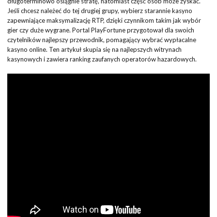
długoterminowo osiągnie stratę, natomiast część osób może zyskać.
Jeśli chcesz należeć do tej drugiej grupy, wybierz starannie kasyno
zapewniające maksymalizację RTP, dzięki czynnikom takim jak wybór
gier czy duże wygrane. Portal PlayFortune przygotował dla swoich
czytelników najlepszy przewodnik, pomagający wybrać wypłacalne
kasyno online. Ten artykuł skupia się na najlepszych witrynach
kasynowych i zawiera ranking zaufanych operatorów hazardowych.