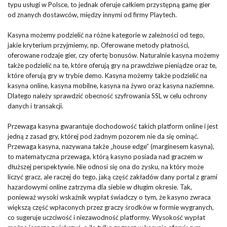
typu usługi w Polsce, to jednak oferuje całkiem przystępną gamę gier
od znanych dostawców, między innymi od firmy Playtech.
Kasyna możemy podzielić na różne kategorie w zależności od tego,
jakie kryterium przyjmiemy, np. Oferowane metody płatności,
oferowane rodzaje gier, czy ofertę bonusów. Naturalnie kasyna możemy
także podzielić na te, które oferują gry na prawdziwe pieniądze oraz te,
które oferują gry w trybie demo. Kasyna możemy także podzielić na
kasyna online, kasyna mobilne, kasyna na żywo oraz kasyna naziemne.
Dlatego należy sprawdzić obecność szyfrowania SSL w celu ochrony
danych i transakcji.
Przewaga kasyna gwarantuje dochodowość takich platform online i jest
jedną z zasad gry, której pod żadnym pozorem nie da się ominąć.
Przewaga kasyna, nazywana także „house edge” (marginesem kasyna),
to matematyczna przewaga, którą kasyno posiada nad graczem w
dłuższej perspektywie. Nie odnosi się ona do zysku, na który może
liczyć gracz, ale raczej do tego, jaką część zakładów dany portal z grami
hazardowymi online zatrzyma dla siebie w długim okresie. Tak,
ponieważ wysoki wskaźnik wypłat świadczy o tym, że kasyno zwraca
większą część wpłaconych przez graczy środków w formie wygranych,
co sugeruje uczciwość i niezawodność platformy. Wysokość wypłat