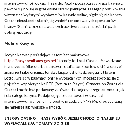
internetowych ośrodkach hazardu. Każdy początkujący gracz kasyna z
pewnością boi się w grze online stracić pieniądze. Dlatego poszukiwanie
witryn z najwyższymi wypłatami w kasynie online, nigdy się nie kończy.
Gracze nieustannie starają się znaleźć renomowanych operatorów
branży iGaming przedstawiających uczciwe zasady i posiadających
dobrą reputację.
Malina Kasyno
Jedyne kasyno posiadające natomiast państwową
https://kasynovulkanvegas.net/
licencję to Total Casino. Prowadzone
jest przez spółkę skarbu państwa Totalizator Sportowy, która szerzej
znana jest jako organizator działającej od kilkudziesięciu lat loterii
Lotto. Grając w kasynach online wypłacalnych, możesz spotkać się z
pojęciem współczynnika RTP (Return to Player). Oznacza on Zwrot dla
Gracza i może być podawany zarówno dla pojedynczego automatu, jak
i dla całego kasyna. Podaje się go procentowo i w kasynach
internetowych wynosi on na ogół w przedziale 94-96%, choć zdarzają
się mniejsze lub większe wartości.
ENERGY CASINO – NASZ WYBÓR, JEŻELI CHODZI O NAJLEPIEJ
WYPŁACALNE AUTOMATY DO GIER