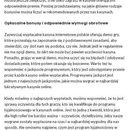
można jeszcze zwiększyć, o ile tylko zagrasz w kasynie oferującym
odpowiednie premie. Poniżej przedstawiamy, na jakie główne rodzaje
bonusów można liczyć w rekomendowanych przez nas kasynach.
Opłacalne bonusy i odpowiednie wymogi obrotowe
Zazwyczaj wypłacalne kasyna internetowe polskie oferują demo gry,
które pozwalają na zapoznanie się z podstawowymi zasadami, aby
stwierdzić, czy slot nam się podoba, czy nie. Jednak jeśli w regulaminie
nie ma opcji demo, to nikt nie może być pewien uczciwości kasyna.
Ponadto, grając w wersji demo, można uczyć się na błędach i zdobywać
doświadczenie, które potem okazuje się bezcenne. Warto też tu
wspomnieć o jackpocie progresywnym, który jest udostępniany prawie
przez każde kasyno online wyplacalne. Progresywny jackpot jest
jednym z najwyższych jackpotów, jakie można wygrać w najbardziej
lukratywnym kasynie online.
Kiedy mówimy o najlepszych wypłatach, musimy wspomnieć, że to jest
sprawą oczywistą dla tych graczy, kto się kwalifikuje do programu
lojalnościowego w kasynach online. Jest to jedna z kwestii, która jest
dla high roller’ów bardzo ważna – oczywiście, chcielibyśmy, żeby nasze
wygrane zostały wypłacone na czas i w najbardziej wygodny dla nas
sposób. Ale omówmy najpierw, czym jest program lojalnościowy w