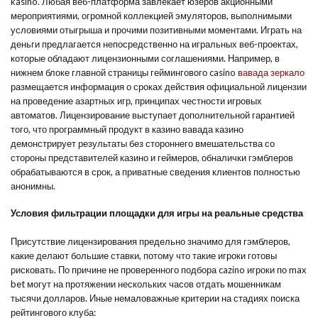
kasino. Любая веб-платформа завлекает юзеров акционными
мероприятиями, огромной коллекцией эмуляторов, выполнимыми
условиями отыгрыша и прочими позитивными моментами. Играть на
деньги предлагается непосредственно на игральных веб-проектах,
которые обладают лицензионными соглашениями. Например, в
нижнем блоке главной страницы геймингового casino
вавада зеркало
размещается информация о сроках действия официальной лицензии
на проведение азартных игр, принципах честности игровых
автоматов. Лицензирование выступает дополнительной гарантией
того, что программный продукт в казино вавада казино
демонстрирует результаты без стороннего вмешательства со
стороны представителей казино и геймеров, обналички гэмблеров
обрабатываются в срок, а приватные сведения клиентов полностью
анонимны.
Условия фильтрации площадки для игры на реальные средства
Присутствие лицензирования предельно значимо для гэмблеров,
какие делают большие ставки, потому что такие игроки готовы
рисковать. По причине не проверенного подбора cazino игроки по max
bet могут на протяжении нескольких часов отдать мошенникам
тысячи долларов. Иные немаловажные критерии на стадиях поиска
рейтингового клуба: