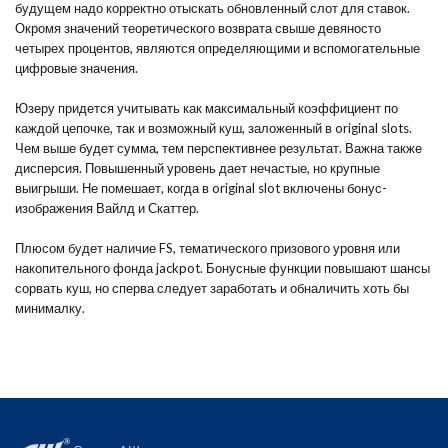
будущем надо корректно отыскать обновленный слот для ставок.
Окромя значений теоретического возврата свыше девяносто
четырех процентов, являются определяющими и вспомогательные
цифровые значения.
Юзеру придется учитывать как максимальный коэффициент по
каждой цепочке, так и возможный куш, заложенный в original slots.
Чем выше будет сумма, тем перспективнее результат. Важна также
дисперсия. Повышенный уровень дает нечастые, но крупные
выигрыши. Не помешает, когда в original slot включены бонус-
изображения Вайлд и Скаттер.
Плюсом будет наличие FS, тематического призового уровня или
накопительного фонда jackpot. Бонусные функции повышают шансы
сорвать куш, но сперва следует заработать и обналичить хоть бы
минималку.