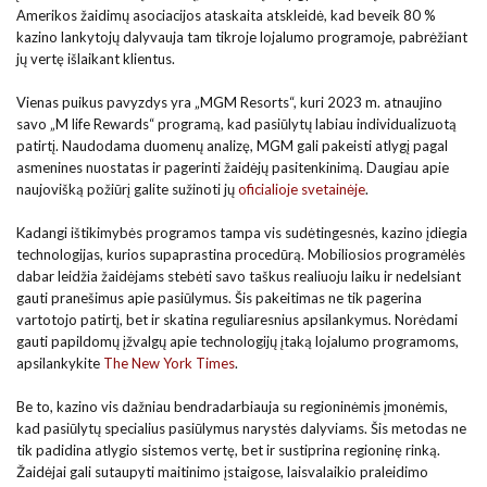
Amerikos žaidimų asociacijos ataskaita atskleidė, kad beveik 80 %
kazino lankytojų dalyvauja tam tikroje lojalumo programoje, pabrėžiant
jų vertę išlaikant klientus.
Vienas puikus pavyzdys yra „MGM Resorts“, kuri 2023 m. atnaujino
savo „M life Rewards“ programą, kad pasiūlytų labiau individualizuotą
patirtį. Naudodama duomenų analizę, MGM gali pakeisti atlygį pagal
asmenines nuostatas ir pagerinti žaidėjų pasitenkinimą. Daugiau apie
naujovišką požiūrį galite sužinoti jų
oficialioje svetainėje
.
Kadangi ištikimybės programos tampa vis sudėtingesnės, kazino įdiegia
technologijas, kurios supaprastina procedūrą. Mobiliosios programėlės
dabar leidžia žaidėjams stebėti savo taškus realiuoju laiku ir nedelsiant
gauti pranešimus apie pasiūlymus. Šis pakeitimas ne tik pagerina
vartotojo patirtį, bet ir skatina reguliaresnius apsilankymus. Norėdami
gauti papildomų įžvalgų apie technologijų įtaką lojalumo programoms,
apsilankykite
The New York Times
.
Be to, kazino vis dažniau bendradarbiauja su regioninėmis įmonėmis,
kad pasiūlytų specialius pasiūlymus narystės dalyviams. Šis metodas ne
tik padidina atlygio sistemos vertę, bet ir sustiprina regioninę rinką.
Žaidėjai gali sutaupyti maitinimo įstaigose, laisvalaikio praleidimo