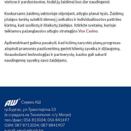
vietose ir parduotuvėse, todėl jų žaidimai bus dar naudingesni.
Konkursams žaidimų sektoriuje stiprėjant, atlygio planai tęsis. Žaidimų
įstaigos turėtų sutelkti dėmesį į unikalios ir individualizuotos patirties
kūrimą, kad suviliotų ir išlaikytų žaidėjus. Ištirkite svetainę, kurioje
teikiamos pažangiausios atlygio strategijos
Vox Casino
.
Apibendrinant galima pasakyti, kad lošimų narystės planų progresas
atspindi pramonės pasišventimą gerinti klientų sąveiką ir džiaugsmą.
Išnaudodami technologijas ir partnerystę, kazino gali sukurti
naudingesnę sąveiką savo žaidėjams.
Сервиз АШ
гр.Бургас, ул.Транспортна 53
(в сградата на Технополис-с/у Метро)
тел./факс: 056 813034; 056 841697
GSM: 087 8713034; 087 8841907
е-mail:
service@ash.bg