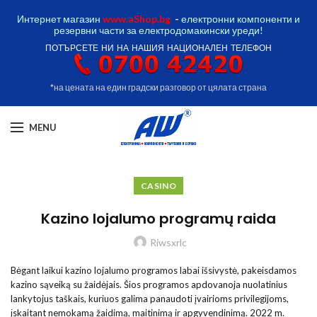
Интернет магазин
www.aShop.bg
-
електронни компоненти и
резервни части за електродомакински уреди!
ПОТЪРСЕТЕ НИ НА НАШИЯ НАЦИОНАЛЕН ТЕЛЕФОН
*на цената на един градски разговор от цялата страна
MENU
CASINO
Kazino lojalumo programų raida
Riwsxrlc
Bėgant laikui kazino lojalumo programos labai išsivystė, pakeisdamos
kazino sąveiką su žaidėjais. Šios programos apdovanoja nuolatinius
lankytojus taškais, kuriuos galima panaudoti įvairioms privilegijoms,
įskaitant nemokamą žaidimą, maitinimą ir apgyvendinimą. 2022 m.