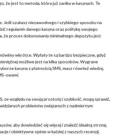
 że jest to metoda, która już zanika w kasynach. Te
. Jeśli szukasz niezawodnego i szybkiego sposobu na
zić regulamin danego kasyna oraz politykę swojego
ia, że proces dokonywania minimalnego depozytu jest
mówimy wkrótce. Wpłaty te są bardzo bezpieczne, gdyż
ieniężnej możliwe jest na kilka sposobów. Wygrane
wyborze kasyna z płatnością SMS, masz również wiedzę,
SMS-owymi.
, ze względu na swoją prostotę i szybkość, mogą sprawić,
zewidzianych problemów związanych z nadmiernym
sów, aby dowiedzieć się więcej i znaleźć idealną stronę,
cje i obiektywne opinie w każdej z naszych recenzji.