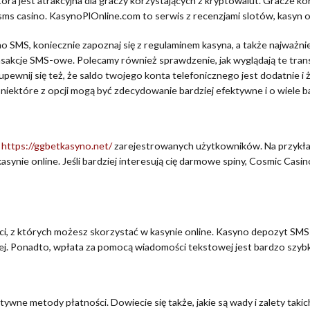
óra jest atrakcyjna dla graczy korzystających z kryptowalut. Gracze 
ms casino. KasynoPlOnline.com to serwis z recenzjami slotów, kasyn o
SMS, koniecznie zapoznaj się z regulaminem kasyna, a także najważnie
nsakcje SMS-owe. Polecamy również sprawdzenie, jak wyglądają te tr
pewnij się też, że saldo twojego konta telefonicznego jest dodatnie i 
iektóre z opcji mogą być zdecydowanie bardziej efektywne i o wiele ba
o
https://ggbetkasyno.net/
zarejestrowanych użytkowników. Na przykład
nie online. Jeśli bardziej interesują cię darmowe spiny, Cosmic Casin
ci, z których możesz skorzystać w kasynie online. Kasyno depozyt SMS 
ej. Ponadto, wpłata za pomocą wiadomości tekstowej jest bardzo szybk
wne metody płatności. Dowiecie się także, jakie są wady i zalety takich