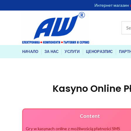
Интернет магазин
НАЧАЛО
ЗА НАС
УСЛУГИ
ЦЕНОРАЗПИС
ПАРТ
Kasyno Online P
Content
Gry w kasynach online z możliwością płatności SMS