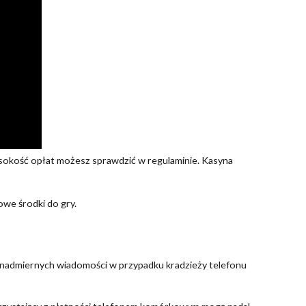
sokość opłat możesz sprawdzić w regulaminie. Kasyna
we środki do gry.
ie nadmiernych wiadomości w przypadku kradzieży telefonu