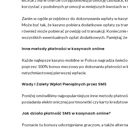
BitStarz ma w ofercie cotygodniową promocję cashback, kt
korzystać z podobnych promocji w mniejszych kwotach w s
Zanim w ogóle przejdziesz do dokonywania wpłaty w kasyno 
Może być tak, że kasyno pobiera dodatkowe opłaty za tra
również może pobierać prowizję od transakcji. Koniecznie u
wszystkich ewentualnych opłat dodatkowych. Pamiętaj, że n
Inne metody płatności w kasynach online
Każde najlepsze kasyno mobilne w Polsce nagradza śwież
poprzez 100% bonus meczowy po dokonaniu płatności w kasy
natychmiastowej pierwszej wpłacie.
Wady I Zalety Wpłat Pieniężnych przez SMS
Poniżej omówiliśmy najpopularniejsze inne metody płatnoś
posiadania elektronicznej portmonetki czy karty kredytow
Jak działa płatność SMS w kasynach online?
Poznacie tu bonusy udostępniane graczom, a także alternaty