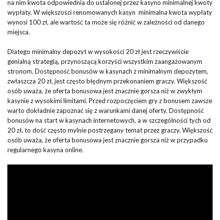
na nim kwota odpowiednia do ustalonej przez kasyno minimalnej kwoty
wypłaty. W większości renomowanych kasyn minimalna kwota wypłaty
wynosi 100 zł, ale wartość ta może się różnić w zależności od danego
miejsca.
Dlatego minimalny depozyt w wysokości 20 zł jest rzeczywiście
genialną strategią, przynoszącą korzyści wszystkim zaangażowanym
stronom. Dostępność bonusów w kasynach z minimalnym depozytem,
zwłaszcza 20 zł, jest często błędnym przekonaniem graczy. Większość
osób uważa, że oferta bonusowa jest znacznie gorsza niż w zwykłym
kasynie z wysokimi limitami. Przed rozpoczęciem gry z bonusem zawsze
warto dokładnie zapoznać się z warunkami danej oferty. Dostępność
bonusów na start w kasynach internetowych, a w szczególności tych od
20 zł, to dość często mylnie postrzegany temat przez graczy. Większość
osób uważa, że oferta bonusowa jest znacznie gorsza niż w przypadku
regularnego kasyna online.