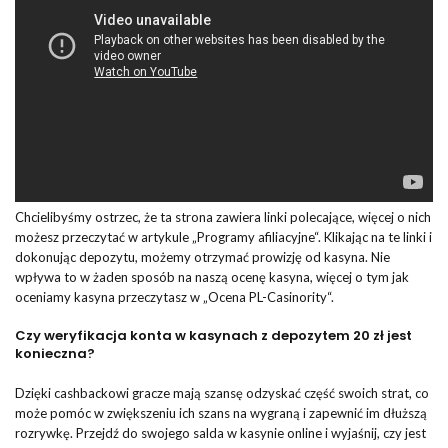
Chcielibyśmy ostrzec, że ta strona zawiera linki polecające, więcej o nich
możesz przeczytać w artykule „Programy afiliacyjne“. Klikając na te linki i
dokonując depozytu, możemy otrzymać prowizję od kasyna. Nie
wpływa to w żaden sposób na naszą ocenę kasyna, więcej o tym jak
oceniamy kasyna przeczytasz w „Ocena PL-Casinority“.
Czy weryfikacja konta w kasynach z depozytem 20 zł jest
konieczna?
Dzięki cashbackowi gracze mają szansę odzyskać część swoich strat, co
może pomóc w zwiększeniu ich szans na wygraną i zapewnić im dłuższą
rozrywkę. Przejdź do swojego salda w kasynie online i wyjaśnij, czy jest