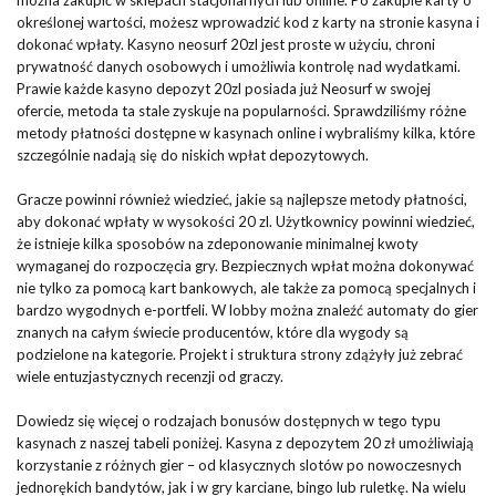
można zakupić w sklepach stacjonarnych lub online. Po zakupie karty o
określonej wartości, możesz wprowadzić kod z karty na stronie kasyna i
dokonać wpłaty. Kasyno neosurf 20zl jest proste w użyciu, chroni
prywatność danych osobowych i umożliwia kontrolę nad wydatkami.
Prawie każde kasyno depozyt 20zl posiada już Neosurf w swojej
ofercie, metoda ta stale zyskuje na popularności. Sprawdziliśmy różne
metody płatności dostępne w kasynach online i wybraliśmy kilka, które
szczególnie nadają się do niskich wpłat depozytowych.
Gracze powinni również wiedzieć, jakie są najlepsze metody płatności,
aby dokonać wpłaty w wysokości 20 zl. Użytkownicy powinni wiedzieć,
że istnieje kilka sposobów na zdeponowanie minimalnej kwoty
wymaganej do rozpoczęcia gry. Bezpiecznych wpłat można dokonywać
nie tylko za pomocą kart bankowych, ale także za pomocą specjalnych i
bardzo wygodnych e-portfeli. W lobby można znaleźć automaty do gier
znanych na całym świecie producentów, które dla wygody są
podzielone na kategorie. Projekt i struktura strony zdążyły już zebrać
wiele entuzjastycznych recenzji od graczy.
Dowiedz się więcej o rodzajach bonusów dostępnych w tego typu
kasynach z naszej tabeli poniżej. Kasyna z depozytem 20 zł umożliwiają
korzystanie z różnych gier – od klasycznych slotów po nowoczesnych
jednorękich bandytów, jak i w gry karciane, bingo lub ruletkę. Na wielu