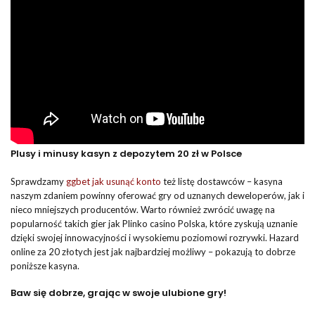
Plusy i minusy kasyn z depozytem 20 zł w Polsce
Sprawdzamy
ggbet jak usunąć konto
też listę dostawców – kasyna
naszym zdaniem powinny oferować gry od uznanych deweloperów, jak i
nieco mniejszych producentów. Warto również zwrócić uwagę na
popularność takich gier jak Plinko casino Polska, które zyskują uznanie
dzięki swojej innowacyjności i wysokiemu poziomowi rozrywki. Hazard
online za 20 złotych jest jak najbardziej możliwy – pokazują to dobrze
poniższe kasyna.
Baw się dobrze, grając w swoje ulubione gry!