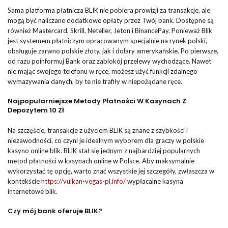
Sama platforma płatnicza BLIK nie pobiera prowizji za transakcje, ale
mogą być naliczane dodatkowe opłaty przez Twój bank. Dostępne są
również Mastercard, Skrill, Neteller, Jeton i BinancePay. Ponieważ Blik
jest systemem płatniczym opracowanym specjalnie na rynek polski,
obsługuje zarwno polskie złoty, jak i dolary amerykańskie. Po pierwsze,
od razu poinformuj Bank oraz zablokój przelewy wychodzące. Nawet
nie mając swojego telefonu w ręce, możesz użyć funkcji zdalnego
wymazywania danych, by te nie trafiły w niepożądane ręce.
Najpopularniejsze Metody Płatności W Kasynach Z
Depozytem 10 Zł
Na szczęście, transakcje z użyciem BLIK są znane z szybkości i
niezawodności, co czyni je idealnym wyborem dla graczy w polskie
kasyno online blik. BLIK stał się jednym z najbardziej popularnych
metod płatności w kasynach online w Polsce. Aby maksymalnie
wykorzystać tę opcję, warto znać wszystkie jej szczegóły, zwłaszcza w
kontekście
https://vulkan-vegas-pl.info/
wypłacalne kasyna
internetowe blik.
Czy mój bank oferuje BLIK?