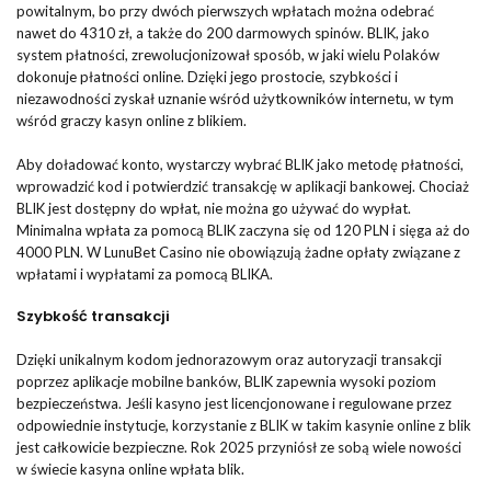
powitalnym, bo przy dwóch pierwszych wpłatach można odebrać
nawet do 4310 zł, a także do 200 darmowych spinów. BLIK, jako
system płatności, zrewolucjonizował sposób, w jaki wielu Polaków
dokonuje płatności online. Dzięki jego prostocie, szybkości i
niezawodności zyskał uznanie wśród użytkowników internetu, w tym
wśród graczy kasyn online z blikiem.
Aby doładować konto, wystarczy wybrać BLIK jako metodę płatności,
wprowadzić kod i potwierdzić transakcję w aplikacji bankowej. Chociaż
BLIK jest dostępny do wpłat, nie można go używać do wypłat.
Minimalna wpłata za pomocą BLIK zaczyna się od 120 PLN i sięga aż do
4000 PLN. W LunuBet Casino nie obowiązują żadne opłaty związane z
wpłatami i wypłatami za pomocą BLIKA.
Szybkość transakcji
Dzięki unikalnym kodom jednorazowym oraz autoryzacji transakcji
poprzez aplikacje mobilne banków, BLIK zapewnia wysoki poziom
bezpieczeństwa. Jeśli kasyno jest licencjonowane i regulowane przez
odpowiednie instytucje, korzystanie z BLIK w takim kasynie online z blik
jest całkowicie bezpieczne. Rok 2025 przyniósł ze sobą wiele nowości
w świecie kasyna online wpłata blik.