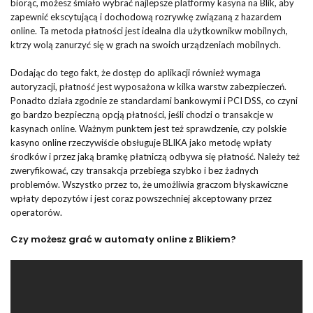
biorąc, możesz śmiało wybrać najlepsze platformy kasyna na Blik, aby
zapewnić ekscytującą i dochodową rozrywkę związaną z hazardem
online. Ta metoda płatności jest idealna dla użytkownikw mobilnych,
ktrzy wolą zanurzyć się w grach na swoich urządzeniach mobilnych.
Dodając do tego fakt, że dostęp do aplikacji również wymaga
autoryzacji, płatność jest wyposażona w kilka warstw zabezpieczeń.
Ponadto działa zgodnie ze standardami bankowymi i PCI DSS, co czyni
go bardzo bezpieczną opcją płatności, jeśli chodzi o transakcje w
kasynach online. Ważnym punktem jest też sprawdzenie, czy polskie
kasyno online rzeczywiście obsługuje BLIKA jako metodę wpłaty
środków i przez jaką bramkę płatniczą odbywa się płatność. Należy też
zweryfikować, czy transakcja przebiega szybko i bez żadnych
problemów. Wszystko przez to, że umożliwia graczom błyskawiczne
wpłaty depozytów i jest coraz powszechniej akceptowany przez
operatorów.
Czy możesz grać w automaty online z Blikiem?