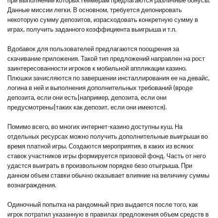
при выполнении которых геймерам предлагаются различные бонусы.
Данные миссии легки. В основном, требуется депонировать
некоторую сумму депозитов, израсходовать конкретную сумму в
играх, получить заданного коэффициента выигрыша и т.п.
Вдобавок для пользователей предлагаются поощрения за
скачивание приложения. Такой тип предложений направлен на рост
заинтересованности игроков к мобильной аппликации казино.
Плюшки зачисляются по завершении инсталлирования ее на девайс,
логина в ней и выполнения дополнительных требований (вроде
депозита, если они есть|например, депозита, если они
предусмотрены|таких как депозит, если они имеются).
Помимо всего, во многих интернет-казино доступны куш. На
отдельных ресурсах можно получить дополнительные выигрыши во
время платной игры. Создаются мероприятия, в каких из всяких
ставок участников игры формируется призовой фонд. Часть от него
удастся выиграть в произвольном порядке безо отыгрыша. При
данном объем ставки обычно оказывает влияние на величину суммы
вознаграждения.
Одиночный попытка на рандомный приз выдается после того, как
игрок потратил указанную в правилах предложения объем средств в