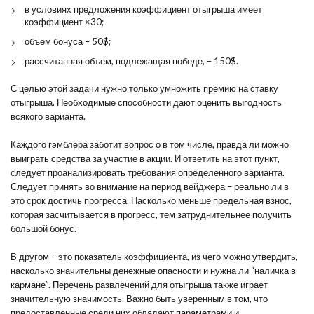
в условиях предложения коэффициент отыгрыша имеет
коэффициент ×30;
объем бонуса – 50$;
рассчитанная объем, подлежащая победе, – 150$.
С целью этой задачи нужно только умножить премию на ставку
отыгрыша. Необходимые способности дают оценить выгодность
всякого варианта.
Каждого гэмблера заботит вопрос о в том числе, правда ли можно
выиграть средства за участие в акции. И ответить на этот пункт,
следует проанализировать требования определенного варианта.
Следует принять во внимание на период вейджера – реально ли в
это срок достичь прогресса. Насколько меньше предельная взнос,
которая засчитывается в прогресс, тем затруднительнее получить
большой бонус.
В другом – это показатель коэффициента, из чего можно утвердить,
насколько значительны денежные опасности и нужна ли “наличка в
кармане”. Перечень развлечений для отыгрыша также играет
значительную значимость. Важно быть уверенным в том, что
предоставленные среди них обладают параметрами и