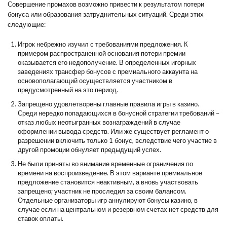
Совершение промахов возможно привести к результатом потери
бонуса или образования затруднительных ситуаций. Среди этих
следующие:
Игрок небрежно изучил с требованиями предложения. К
примером распространенной основания потери премии
оказывается его недополучение. В определенных игорных
заведениях трансфер бонусов с премиального аккаунта на
основополагающий осуществляется участником в
предусмотренный на это период.
Запрещено удовлетворены главные правила игры в казино.
Среди нередко попадающихся в бонусной стратегии требований –
отказ любых неотыгранных вознаграждений в случае
оформлении вывода средств. Или же существует регламент о
разрешении включить только 1 бонус, вследствие чего участие в
другой промоции обнуляет предыдущий успех.
Не были приняты во внимание временные ограничения по
времени на воспроизведение. В этом варианте премиальное
предложение становится неактивным, а вновь участвовать
запрещено; участник не проследил за своим балансом.
Отдельные организаторы игр аннулируют бонусы казино, в
случае если на центральном и резервном счетах нет средств для
ставок оплаты.