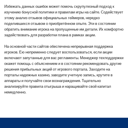
Избежать данных ошибок может помочь скрупулезный подход к
изучению бонусной политики и правилам игры на сайте. Содействует
этому анализ отзывов официальных геймеров, нередко
поделившихся отзывом о приобретённом опыте. Эти в состоянии
обратить внимание игрока на пропущенные им детали. Их комфортно
задействовать для разработки плана в рамках акции.
На основной части сайтов обеспечена непрерывная поддержка
игроков. Ею непременно следует воспользоваться, если акции
включают запутанные для вас регламенты. Менеджер техподдержки
окажет помощь с объяснением и в состоянии рекомендовать другие
решения прибыльных акций от игрового портала. Заходите на
порталы надежных казино, заводите учетную запись, крутите в
аппараты и получайте свои вознаграждения. Тщательно
анализируйте правила отыгрыша и наращивайте свой капитал
немедленно.