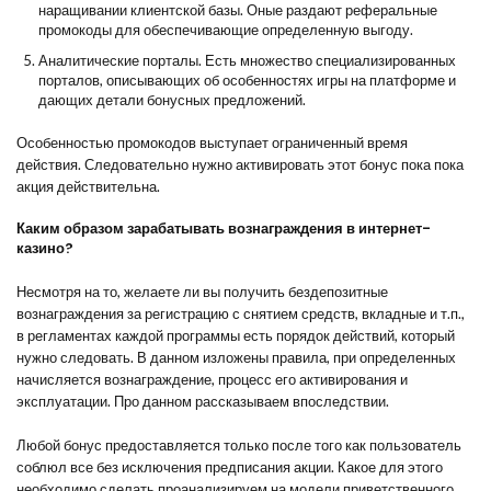
наращивании клиентской базы. Оные раздают реферальные
промокоды для обеспечивающие определенную выгоду.
Аналитические порталы. Есть множество специализированных
порталов, описывающих об особенностях игры на платформе и
дающих детали бонусных предложений.
Особенностью промокодов выступает ограниченный время
действия. Следовательно нужно активировать этот бонус пока пока
акция действительна.
Каким образом зарабатывать вознаграждения в интернет-
казино?
Несмотря на то, желаете ли вы получить бездепозитные
вознаграждения за регистрацию с снятием средств, вкладные и т.п.,
в регламентах каждой программы есть порядок действий, который
нужно следовать. В данном изложены правила, при определенных
начисляется вознаграждение, процесс его активирования и
эксплуатации. Про данном рассказываем впоследствии.
Любой бонус предоставляется только после того как пользователь
соблюл все без исключения предписания акции. Какое для этого
необходимо сделать проанализируем на модели приветственного