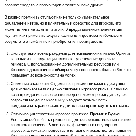
возврат средств, с промокодов а также многие другие.
В казино премии выступают как не только увлекательное
добавление к игре, но и влиятельный средство для игроков, что
может влиять на их опыт и итоги. В представленном анализе мы
изучим, как применять акции в казино для достижения большего
результата в гэмблинге и приобретения преимуществ.
Эксплуатация вознаграждений для повышения капитала. Один из
главных из эксплуатации плюшек – увеличение депозита
геймера. С использованием дополнительных ресурсов или
безвозмездных спинов геймеры могут совершать больше бет, что
повышает их возможности на успех.
Снижение опасности. Отдельные привилегии казино доступны
для использования с целью снижения игрового риска. К случаю,
вознаграждение на возвращение денег может рефандить кусок
затраченных денег участнику, что дает возможность
поддерживать равновесие и длительное время крутить в казино.
Оптимизация стратегии игрового процесса. Премии в Вулкан
Рояль способны быть применены для совершенствования тактики
азартного процесса. В частности, фриспины в популярных
игровых автоматах предоставляют шанс игрокам делать попытки
без угрозы проигрыша, что способствует тому, чтобы развивать и