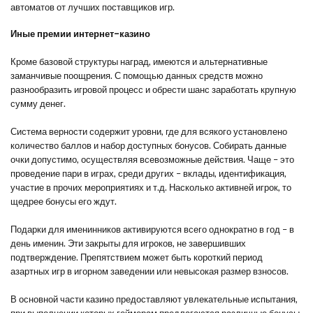
автоматов от лучших поставщиков игр.
Иные премии интернет-казино
Кроме базовой структуры наград, имеются и альтернативные
заманчивые поощрения. С помощью данных средств можно
разнообразить игровой процесс и обрести шанс заработать крупную
сумму денег.
Система верности содержит уровни, где для всякого установлено
количество баллов и набор доступных бонусов. Собирать данные
очки допустимо, осуществляя всевозможные действия. Чаще – это
проведение пари в играх, среди других – вклады, идентификация,
участие в прочих мероприятиях и т.д. Насколько активней игрок, то
щедрее бонусы его ждут.
Подарки для именинников активируются всего однократно в год – в
день именин. Эти закрыты для игроков, не завершивших
подтверждение. Препятствием может быть короткий период
азартных игр в игорном заведении или невысокая размер взносов.
В основной части казино предоставляют увлекательные испытания,