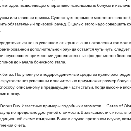
методов, позволяющих оперативно использовать бонусы и извлечь 
сом или главным призом. Существует огромное множество слотов (кла
учить обязательный призовой раунд. С целью этого надо совершить к
.
средоточиться не на успешном отыгрыше, а на накоплении как мож
рантированной дополнительной раунда остается чуть-чуть, следует 
 при неуспешном применении дополнительных фондов можно безопасн
спинов до начала бонусного этапа.
 бетах. Полученную в подарок денежные средства нужно распредели
раскруток станет успешным и значительно приумножит размер бонус
пособу, описанному в предыдущей части статьи. Когда высокие вло
зив ставку.
onus Buy. Известные примеры подобных автоматов — Gates of Olymp
аунд по предельно доступной стоимости. В зависимости с итога, вп
адиционной схеме отыгрыша. В ином случае противном случае, возм
лнения счета.