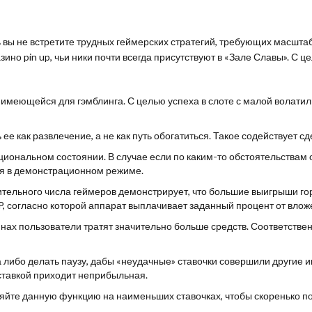
ь вы не встретите трудных геймерских стратегий, требующих масшта
зино pin up, чьи ники почти всегда присутствуют в «Зале Славы». С
 имеющейся для гэмблинга. С целью успеха в слоте с малой волатиль
е как развлечение, а не как путь обогатиться. Такое содействует с
иональном состоянии. В случае если по каким-то обстоятельствам он
ся в демонстрационном режиме.
ительного числа геймеров демонстрирует, что большие выигрыши го
P, согласно которой аппарат выплачивает заданный процент от влож
нах пользователи тратят значительно больше средств. Соответствен
либо делать паузу, дабы «неудачные» ставочки совершили другие иг
 ставкой приходит неприбыльная.
яйте данную функцию на наименьших ставочках, чтобы скоренько п