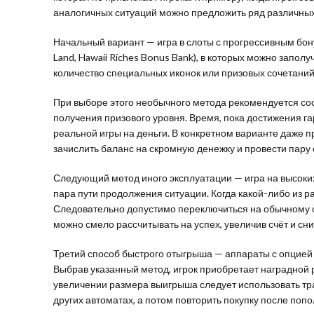
аналогичных ситуаций можно предложить ряд различных 
Начальный вариант — игра в слоты с прогрессивным бону
Land, Hawaii Riches Bonus Bank), в которых можно запол
количество специальных иконок или призовых сочетаний
При выборе этого необычного метода рекомендуется со
получения призового уровня. Время, пока достижения га
реальной игры на деньги. В конкретном варианте даже
зачислить баланс на скромную денежку и провести пару 
Следующий метод иного эксплуатации — игра на высоких
пара пути продолжения ситуации. Когда какой-либо из 
Следовательно допустимо переключиться на обычному с
можно смело рассчитывать на успех, увеличив счёт и сни
Третий способ быстрого отыгрыша — аппараты с опцией B
Выбрав указанный метод, игрок приобретает наградной р
увеличении размера выигрыша следует использовать тр
других автоматах, а потом повторить покупку после попо