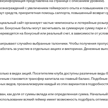
ней|информация представлена на странице с описанием уровней).
вознаграждений с увеличением геймерского опыта и повышением ста
ут средств, приоритетная помощь саппорта, повышенный возврат сре
альный сайт организует частые чемпионаты и лотерейные розыгры
тах. Бонусные баллы могут засчитывать за суммарную сумму пари 
ереводятся на бонусный или реальный счет, в зависимости от услов
ыигрывают случайно выбранные талончики. Чтобы получения пропуск
ботать за участие в отдельных акциях и викторинах. Денежные выпла
олько в видах акций. Посетителям клуба доступны различные виды 
ычным становится трансфер капитала на главный баланс. Подобны
вных видов, проанализируем каждый из этих вариантов в подробностя
ан, как доля от суммы вклада или определенная сумма. Начальный 
 использовании всякий геймер имеет возможность подобрать оптима