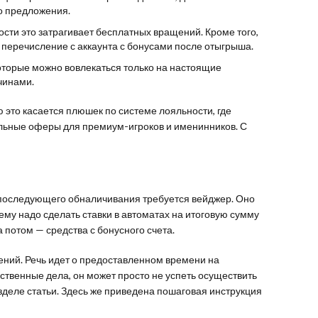
о предложения.
сти это затрагивает бесплатных вращений. Кроме того,
 перечисление с аккаунта с бонусами после отыгрыша.
которые можно вовлекаться только на настоящие
чинами.
 это касается плюшек по системе лояльности, где
альные оферы для премиум-игроков и именинников. С
 последующего обналичивания требуется вейджер. Оно
му надо сделать ставки в автоматах на итоговую сумму
а потом — средства с бонусного счета.
мений. Речь идет о предоставленном времени на
бственные дела, он может просто не успеть осуществить
зделе статьи. Здесь же приведена пошаговая инструкция