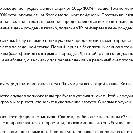
 заведение предоставляет акции от 10 до 100% и выше. Тем не мен
 30% устанавливают наиболее маленькие вейджеры. Поэтому клиент
нная величина вознаграждения предоставляется исключительно по
ние в день рождения казино, подарки VIP-геймерам в день рождени
е спины. В случае исполнения условий предложения казино предос
тся по заданной ставке. Полный приз из бесплатных спинов автом
овиям (коэффициент отыгрыша, периоды). Для этой группы определя
 и наибольшую величину для перечисления на реальный счет после
очем ряд критериев являются общими для всех акций казино. Ко вс
стве случаев пользователю требуется увеличить счет. Чтобы получи
граммы верности становится увеличение статуса. С целью получени
вают коэффициент отыгрыша. Скажем, требование по ставкам х25 зна
 не приравнивается к «нарастить», так как именно это ошибочное пон
ько временных лимитов. Периоды устанавливают пределы на актива