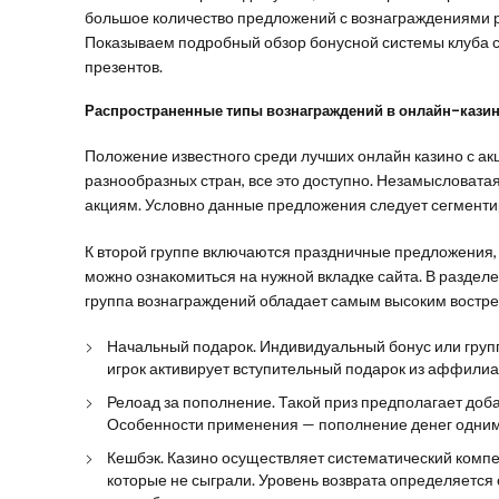
большое количество предложений с вознаграждениями ра
Показываем подробный обзор бонусной системы клуба с 
презентов.
Распространенные типы вознаграждений в онлайн-кази
Положение известного среди лучших онлайн казино с ак
разнообразных стран, все это доступно. Незамысловата
акциям. Условно данные предложения следует сегменти
К второй группе включаются праздничные предложения,
можно ознакомиться на нужной вкладке сайта. В разде
группа вознаграждений обладает самым высоким востреб
Начальный подарок. Индивидуальный бонус или груп
игрок активирует вступительный подарок из аффилиат
Релоад за пополнение. Такой приз предполагает доб
Особенности применения — пополнение денег одним 
Кешбэк. Казино осуществляет систематический компе
которые не сыграли. Уровень возврата определяется