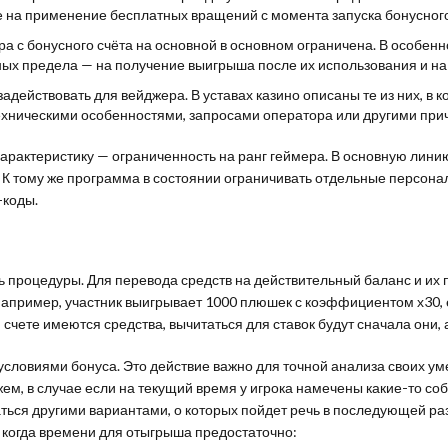
е на применение бесплатных вращений с момента запуска бонусног
с бонусного счёта на основной в основном ограничена. В особенно
ных предела — на получение выигрыша после их использования и на
действовать для вейджера. В уставах казино описаны те из них, в 
техническими особенностями, запросами оператора или другими при
рактеристику — ограниченность на ранг геймера. В основную линию
. К тому же программа в состоянии ограничивать отдельные персон
-коды.
ь процедуры. Для перевода средств на действительный баланс и их
пример, участник выигрывает 1000 плюшек с коэффициентом х30, е
 счете имеются средства, вычитаться для ставок будут сначала они, 
 условиями бонуса. Это действие важно для точной анализа своих у
жем, в случае если на текущий время у игрока намечены какие-то со
ться другими вариантами, о которых пойдет речь в последующей ра
, когда времени для отыгрыша предостаточно: