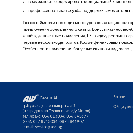
возможность сформировать официальный клиент онлай
профессиональная служба поддержки с моментально
Так же геймерам подходит многоуровневая акционная п
предложения обновленного casino. Бонусы казино леонб
кешбэк, депозитные начисления, FS, выдачу реальных с
первые несколько депозитов. Кроме финансовых подарко
Особенности начисления бонусных спинов и видеослот, в
За нас
Сервиз АШ
гр.Бургас, ул.Транспортна 53
Общи усло
(в сградата на Технополис-с/у Метро)
тел./факс: 056 813034; 056 841697
GSM: 087 8713034; 087 8841907
е-mail:
service@ash.bg