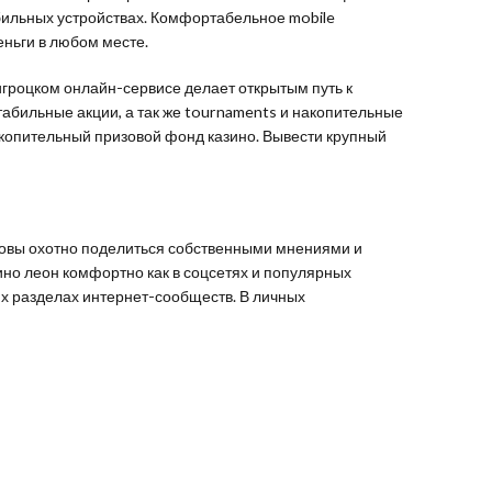
бильных устройствах. Комфортабельное mobile
ньги в любом месте.
гроцком онлайн-сервисе делает открытым путь к
бильные акции, а так же tournaments и накопительные
накопительный призовой фонд казино. Вывести крупный
отовы охотно поделиться собственными мнениями и
но леон комфортно как в соцсетях и популярных
их разделах интернет-сообществ. В личных