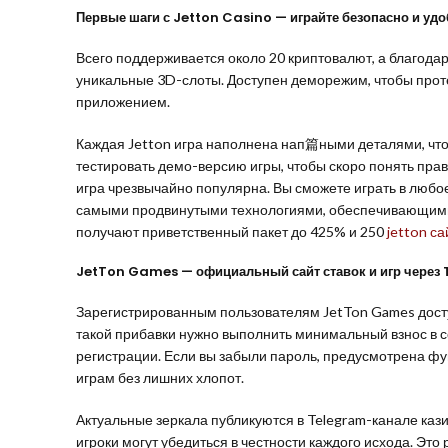
Первые шаги с Jetton Casino — играйте безопасно и уд
Всего поддерживается около 20 криптовалют, а благода
уникальные 3D-слоты. Доступен деморежим, чтобы прот
приложением.
Каждая Jetton игра наполнена нап篇ными деталями, чтоб
тестировать демо-версию игры, чтобы скоро понять пра
игра чрезвычайно популярна. Вы сможете играть в любое
самыми продвинутыми технологиями, обеспечивающими у
получают приветственный пакет до 425% и 250
jetton са
JetTon Games — официальный сайт ставок и игр через
Зарегистрированным пользователям JetTon Games доступ
такой прибавки нужно выполнить минимальный взнос в с
регистрации. Если вы забыли пароль, предусмотрена фун
играм без лишних хлопот.
Актуальные зеркала публикуются в Telegram-канале казин
игроки могут убедиться в честности каждого исхода. Э