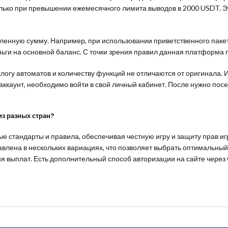
лько при превышении ежемесячного лимита выводов в 2000 USDT. Это
ленную сумму. Например, при использовании приветственного пакет
ньги на основной баланс. С точки зрения правил данная платформа п
логу автоматов и количеству функций не отличаются от оригинала. И
ь аккаунт, необходимо войти в свой личный кабинет. После нужно по
из разных стран?
е стандарты и правила, обеспечивая честную игру и защиту прав иг
ставлена в нескольких вариациях, что позволяет выбрать оптимальн
ия выплат. Есть дополнительный способ авторизации на сайте через