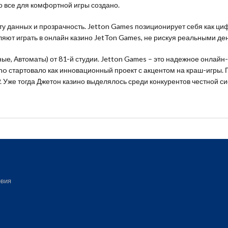
то все для комфортной игры создано.
у данных и прозрачность. Jetton Games позиционирует себя как ци
яют играть в онлайн казино JetTon Games, не рискуя реальными де
чные, Автоматы) от 81-й студии. Jetton Games – это надежное онла
o стартовало как инновационный проект с акцентом на краш-игры. 
. Уже тогда Джетон казино выделялось среди конкурентов честной 
вия