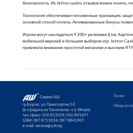
безопасность. Из Jetton casino отзывов можно понять, ч
Технология обеспечивает мгновенные транзакции, защит
основной способ оплаты. Активированные бонусы позвол
Игроки могут насладиться 9 200+ релизами (Live, Карто
мобильной версией и большим выбором игр. Jetton Casin
привлекла внимание простотой механики и высоким RTP
За нас
Сервиз АШ
гр.Бургас, ул.Транспортна 53
Общи усло
(в сградата на Технополис-с/у Метро)
тел./факс: 056 813034; 056 841697
GSM: 087 8713034; 087 8841907
е-mail:
service@ash.bg