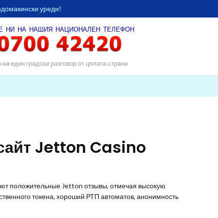
одомакински уреди!
Е НИ НА НАШИЯ
НАЦИОНАЛЕН ТЕЛЕФОН
а на един градски разговор от цялата страна
айт Jetton Casino
ют положительные Jetton отзывы, отмечая высокую
бственного токена, хороший РТП автоматов, анонимность