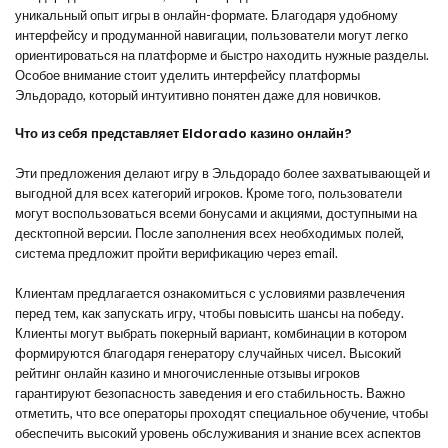
уникальный опыт игры в онлайн-формате. Благодаря удобному
интерфейсу и продуманной навигации, пользователи могут легко
ориентироваться на платформе и быстро находить нужные разделы.
Особое внимание стоит уделить интерфейсу платформы
Эльдорадо, который интуитивно понятен даже для новичков.
Что из себя представляет Eldorado казино онлайн?
Эти предложения делают игру в Эльдорадо более захватывающей и
выгодной для всех категорий игроков. Кроме того, пользователи
могут воспользоваться всеми бонусами и акциями, доступными на
десктопной версии. После заполнения всех необходимых полей,
система предложит пройти верификацию через email.
Клиентам предлагается ознакомиться с условиями развлечения
перед тем, как запускать игру, чтобы повысить шансы на победу.
Клиенты могут выбрать покерный вариант, комбинации в котором
формируются благодаря генератору случайных чисел. Высокий
рейтинг онлайн казино и многочисленные отзывы игроков
гарантируют безопасность заведения и его стабильность. Важно
отметить, что все операторы проходят специальное обучение, чтобы
обеспечить высокий уровень обслуживания и знание всех аспектов