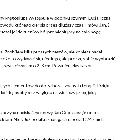
y kręgosłupa występuje w odcinku szyjnym. Duża liczba
powodu którego cierpią przez dłuższy czas – mówi Jan. ?
czał jej dokuczliwy ból promieniujący na całą nogę,
na. Zrobiłem kilka prostych testów, ale kobieta nadal
a może to wydawać się niedługo, ale proszę sobie wyobrazić
 naszym ciężarem o 2-3 cm. Powinien elastycznie
jących elementów do dotychczas znanych terapii . Dzięki
 każdej osoby bez względu na wiek czy pracę jaką
zaczyna naciskać na nerwy. Jan Cop stosuje on od
ektami NST. Już po kilku zabiegach u ponad 3/4 z nich
y fachowców w Twojej okolicy. Lekarstwa hamowały rozwój