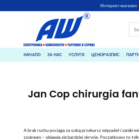
Интернет магазин
НАЧАЛО
ЗА НАС
УСЛУГИ
ЦЕНОРАЗПИС
ПАРТ
Jan Cop chirurgia fa
A brak ruchu pociąga za sobą przykurcz więzadeł i zaniki m
szyjnego – objawia się bardziej skrycie. Początkowo to t