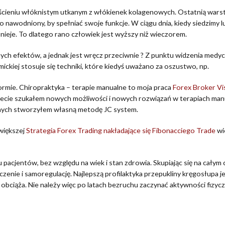
cieniu włóknistym utkanym z włókienek kolagenowych. Ostatnią warst
nawodniony, by spełniać swoje funkcje. W ciągu dnia, kiedy siedzimy lu
nieje. To dlatego rano człowiek jest wyższy niż wieczorem.
ch efektów, a jednak jest wręcz przeciwnie ? Z punktu widzenia medyc
kiej stosuje się techniki, które kiedyś uważano za oszustwo, np.
ormie. Chiropraktyka – terapie manualne to moja praca
Forex Broker Vis
świecie szukałem nowych możliwości i nowych rozwiązań w terapiach man
nych stworzyłem własną metodę JC system.
większej
Strategia Forex Trading nakładające się Fibonacciego Trade
wi
acjentów, bez względu na wiek i stan zdrowia. Skupiając się na całym ci
enie i samoregulację. Najlepszą profilaktyka przepukliny kręgosłupa je
 obciąża. Nie należy więc po latach bezruchu zaczynać aktywności fizyc