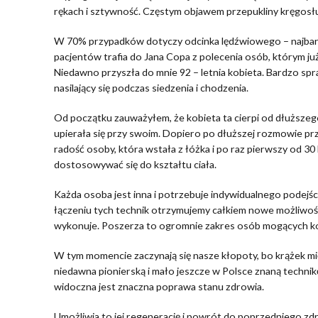
rękach i sztywność. Częstym objawem przepukliny kręgosłu
W 70% przypadków dotyczy odcinka lędźwiowego – najbard
pacjentów trafia do Jana Copa z polecenia osób, którym już
Niedawno przyszła do mnie 92 – letnia kobieta. Bardzo spr
nasilający się podczas siedzenia i chodzenia.
Od początku zauważyłem, że kobieta ta cierpi od dłuższego c
upierała się przy swoim. Dopiero po dłuższej rozmowie prz
radość osoby, która wstała z łóżka i po raz pierwszy od 30
dostosowywać się do kształtu ciała.
Każda osoba jest inna i potrzebuje indywidualnego podejśc
łączeniu tych technik otrzymujemy całkiem nowe możliwości
wykonuje. Poszerza to ogromnie zakres osób mogących ko
W tym momencie zaczynają się nasze kłopoty, bo krążek m
niedawna pionierską i mało jeszcze w Polsce znaną technikę
widoczna jest znaczna poprawa stanu zdrowia.
Umożliwia to jej regenerację i powrót do poprzedniego z