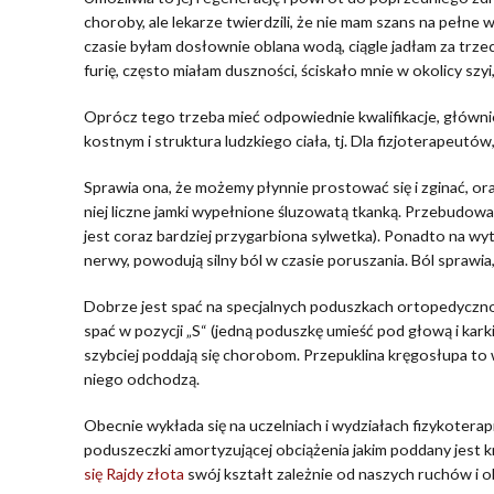
choroby, ale lekarze twierdzili, że nie mam szans na pełn
czasie byłam dosłownie oblana wodą, ciągle jadłam za tr
furię, często miałam duszności, ściskało mnie w okolicy szyi
Oprócz tego trzeba mieć odpowiednie kwalifikacje, główni
kostnym i struktura ludzkiego ciała, tj. Dla fizjoterapeutó
Sprawia ona, że możemy płynnie prostować się i zginać, 
niej liczne jamki wypełnione śluzowatą tkanką. Przebudowa
jest coraz bardziej przygarbiona sylwetka). Ponadto na wyt
nerwy, powodują silny ból w czasie poruszania. Ból sprawia,
Dobrze jest spać na specjalnych poduszkach ortopedyczno-
spać w pozycji „S“ (jedną poduszkę umieść pod głową i karki
szybciej poddają się chorobom. Przepuklina kręgosłupa to
niego odchodzą.
Obecnie wykłada się na uczelniach i wydziałach fizykotera
poduszeczki amortyzującej obciążenia jakim poddany jest 
się Rajdy złota
swój kształt zależnie od naszych ruchów i o