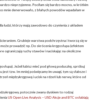
e bardzo nieprzyjemne. Pociłam się bardzo mocno, w krótkim
zystko mnie denerwowało, z błahych powodów wpadałam w
la ludzi, którzy mają zawodowo do czynienia z układem
cieraniem. Grubieje warstwa podchrzęstna i tworzą się w
 i może prowadzić np. Do skrócenia kręgosłupa (efektem
óre ograniczają ruchy stawów i naciskając na okoliczne
osłupa). Jeżeli lubisz mieć pod głową poduszkę, spróbuj
u jest tzw. Im mniej poświęcamy im uwagi, tym są słabsze i
rzeń międzykręgową i ucisk na rdzeń lub nerwy, które od
międzykręgowy, potocznie zwany dyskiem to rodzaj
ienia
US Open Live Analysis – USD Akcje and BTC osłabiają