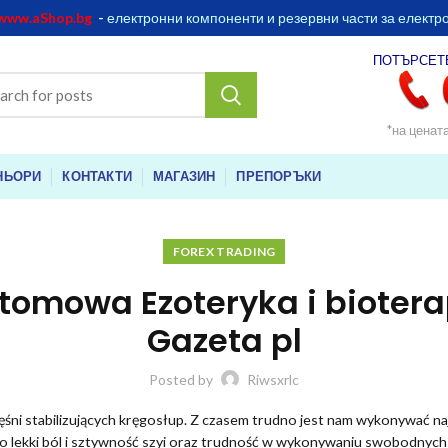
www.aShop.bg
-
електронни компоненти и резервни части за електр
ПОТЪРСЕТ
*на ценат
НЬОРИ
КОНТАКТИ
МАГАЗИН
ПРЕПОРЪКИ
FOREX TRADING
ntomowa Ezoteryka i bioter
Gazeta pl
Posted by
Riwsxrlc
ięśni stabilizujących kręgosłup. Z czasem trudno jest nam wykonywać n
ylko lekki ból i sztywność szyi oraz trudność w wykonywaniu swobodny