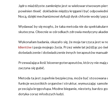
Jądro miażdżyste zamknięte jest w wielowarstwowym pierś
powinien tkwić dokładnie między kręgami i być odpowiednio 
Nocą, dzięki mechanizmowi dyfuzji dysk chłonie wodę i pęcz
Wydawać by się mogło, że taka metoda nie da spektakularny
skuteczna. Obecnie w ośrodkach zdrowia medycyny akademic
Wykonałam badania, okazało się, że moja tarczyca jest w n
klientów
i pasja mojego życia. Przez wiele lat jeżdżąc po 
doświadczenie i doświadczenie innych terapeutów manual
Przeważająca ilość bioenergoterapeutów, którzy nie mają 
zaczyna się gubić.
Metoda ta jest zupełnie bezpieczna, może być stosowana u p
funkcje wszystkich organów i struktur, wymuszając samolecz
przeciąża kręgosłupa. Modne bieganie, niestety, bardzo go
dotyka coraz młodszych ludzi.