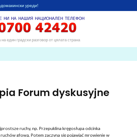
одомакински уреди!
Е НИ НА НАШИЯ
НАЦИОНАЛЕН ТЕЛЕФОН
а на един градски разговор от цялата страна
apia Forum dyskusyjne
ajprostsze ruchy, np. Przepuklina kręgosłupa odcinka
ch ruchów głową. Potem zaczyna się pojawiać mrowienie w