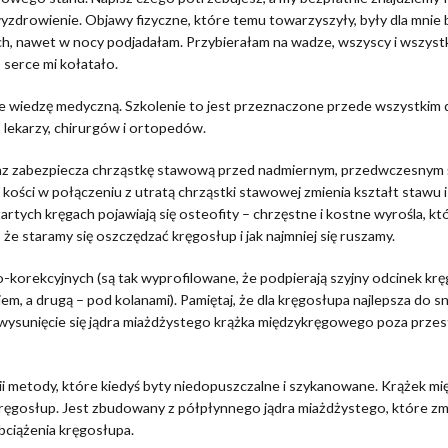
e wyzdrowienie. Objawy fizyczne, które temu towarzyszyły, były dla mni
zech, nawet w nocy podjadałam. Przybierałam na wadze, wszyscy i ws
, serce mi kołatało.
e wiedzę medyczną. Szkolenie to jest przeznaczone przede wszystkim d
w, lekarzy, chirurgów i ortopedów.
oraz zabezpiecza chrząstkę stawową przed nadmiernym, przedwczesnym ś
 kości w połączeniu z utratą chrząstki stawowej zmienia kształt stawu
artych kręgach pojawiają się osteofity – chrzęstne i kostne wyrośla, kt
 że staramy się oszczędzać kręgosłup i jak najmniej się ruszamy.
korekcyjnych (są tak wyprofilowane, że podpierają szyjny odcinek kręg
em, a drugą – pod kolanami). Pamiętaj, że dla kręgosłupa najlepsza do sn
 wysunięcie się jądra miażdżystego krążka międzykręgowego poza przest
pii metody, które kiedyś byty niedopuszczalne i szykanowane. Krążek 
kręgosłup. Jest zbudowany z półpłynnego jądra miażdżystego, które zm
bciążenia kręgosłupa.