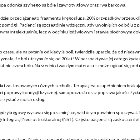
pa odcinka szyjnego są bóle i zawroty głowy oraz rwa barkowa.
ziej przeciążanego fragmentu kręgosłupa. 20% przypadków przepuklin
 pomógł. Pacjenci są szczególnie wdzięczni, gdy uwolnię ich od bólu z 
awna intelektualnie, lecz w odcinku lędźwiowym i stawie biodrowym doku
zasu, ale na pytanie od kiedy ja boli, twierdziła uparcie, że od niedaw
yznała, że ból utrzymuje się od 30 lat! W perspektywie jej całego życi
 lat nie czuła bólu. Na średnio twardym materacu – może uginać się pod
ia i zastosowanych różnych technik . Terapia jest uzupełnieniem braku
 poprawy kondycji fizycznej, samopoczucia oraz poprawa jakości życia
rzystać z moich usług.
iędzykręgowy wysuwa się poza miejsce, w którym powinien spoczywać i 
 Integracji Neurostrukturalnej (NST). Często pacjenci są zaskoczeni ef
drowego stanu. Napisz czego potrzebujesz, a my bezpłatnie znajdziem