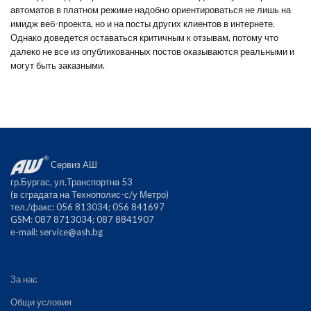
автоматов в платном режиме надобно ориентироваться не лишь на
имидж веб-проекта, но и на посты других клиентов в интернете.
Однако доведется оставаться критичным к отзывам, потому что
далеко не все из опубликованных постов оказываются реальными и
могут быть заказными.
Сервиз АШ
гр.Бургас, ул.Транспортна 53
(в сградата на Технополис-с/у Метро)
тел./факс: 056 813034; 056 841697
GSM: 087 8713034; 087 8841907
е-mail:
service@ash.bg
За нас
Общи условия