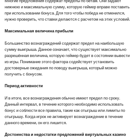
Многие предложения содержат пределы по бетам. Они задают
нижнюю и максимальную сумму, которую геймер вправе поставить
при использовании бонуса. Для того чтобы победа не отменился,
нужно проверить, что ставки делаются с расчетом на этих условий.
Максимальная величина прибыли
Большинство вознаграждений содержат предел на наибольшую
сумму выигрыша. Данное означает, что существует максимально
разрешённая величина, которую геймер будет в состоянии вывести
из игры. Понимание этого фактора содействует установить
достоверные ожидания по поводу выигрыша, который можно
получить с бонусом.
Период активности
И в итоге, все вознаграждения обычно имеют предел по сроку.
Данный интервал, в течение которого необходимо использовать
бонус и соблюсти все правила, такие как отыгрыш или лимиты по
отыгрышу. Когда игрок не активирует вознаграждение в течение
данного времени, он его лишится.
Достоинства и недостатки предложений виртуальных казино