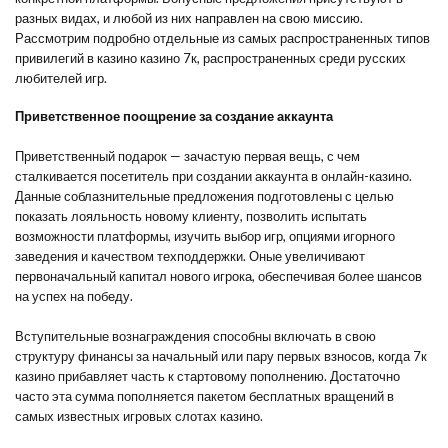
разных видах, и любой из них направлен на свою миссию.
Рассмотрим подробно отдельные из самых распространенных типов
привилегий в казино казино 7к, распространенных среди русских
любителей игр.
Приветственное поощрение за создание аккаунта
Приветственный подарок — зачастую первая вещь, с чем
сталкивается посетитель при создании аккаунта в онлайн-казино.
Данные соблазнительные предложения подготовлены с целью
показать лояльность новому клиенту, позволить испытать
возможности платформы, изучить выбор игр, опциями игорного
заведения и качеством техподдержки. Оные увеличивают
первоначальный капитал нового игрока, обеспечивая более шансов
на успех на победу.
Вступительные вознаграждения способны включать в свою
структуру финансы за начальный или пару первых взносов, когда 7к
казино прибавляет часть к стартовому пополнению. Достаточно
часто эта сумма пополняется пакетом бесплатных вращений в
самых известных игровых слотах казино.