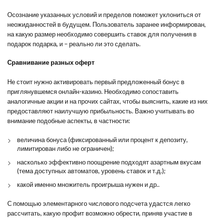
Осознание указанных условий и пределов поможет уклониться от
неожиданностей в будущем. Пользователь заранее информирован,
на какую размер необходимо совершить ставок для получения в
подарок подарка, и – реально ли это сделать.
Сравнивание разных оферт
Не стоит нужно активировать первый предложенный бонус в
приглянувшемся онлайн-казино. Необходимо сопоставить
аналогичные акции и на прочих сайтах, чтобы выяснить, какие из них
предоставляют наилучшую прибыльность. Важно учитывать во
внимание подобные аспекты, в частности:
величина бонуса (фиксированный или процент к депозиту,
лимитирован либо не ограничен);
насколько эффективно поощрение подходят азартным вкусам
(тема доступных автоматов, уровень ставок и т.д.);
какой именно множитель проигрыша нужен и др..
С помощью элементарного числового подсчета удастся легко
рассчитать, какую профит возможно обрести, приняв участие в