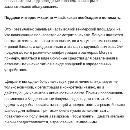
пользователей, подтверждение справедливой игры, и
замечательное обслуживание.
Подарки интернет-казино — всё, какая необходимо понимать.
Это чрезвычайно значимая часть всякой геймерской площадки, на
что начинающие пользователи смотрят в начале. Бонусы являются
не только замечательным сюрпризом, но и могут весьма повысить
игровой баланс, а следовательно и шансы на крупный выигрыш. Эти
предлагаются в различной конфигурации и размерах. Могут к
примеру, являться в виде бонусные средства для развлечения в
автоматы или начисляться в виде вращений в определенных
устройствах.
Щедрая и выгодная бонусная структура отлично стимулирует не
только новичков, к регистрации в конкретном казино, но и
действующих клиентов к активности на сайте. Призы к пополнениям,
промокоды и бездепозитные бонусы созданы для того, чтобы
сделать игру более захватывающей и предоставить игрокам больше
шансов для победы. При таком очень нужно ознакомиться с
правилами их получения и вэйджера, чтобы понять – действительно
ли они предоставляются, а требования – выполнимы.