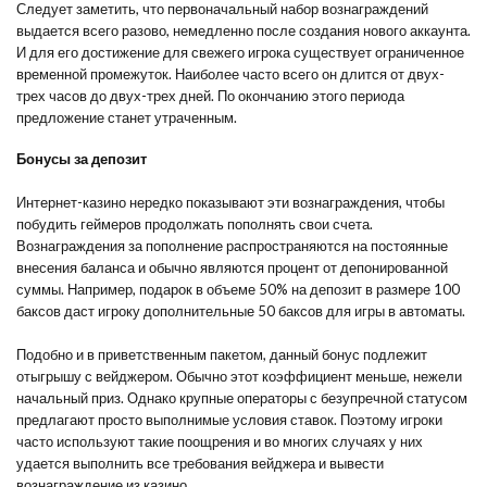
Следует заметить, что первоначальный набор вознаграждений
выдается всего разово, немедленно после создания нового аккаунта.
И для его достижение для свежего игрока существует ограниченное
временной промежуток. Наиболее часто всего он длится от двух-
трех часов до двух-трех дней. По окончанию этого периода
предложение станет утраченным.
Бонусы за депозит
Интернет-казино нередко показывают эти вознаграждения, чтобы
побудить геймеров продолжать пополнять свои счета.
Вознаграждения за пополнение распространяются на постоянные
внесения баланса и обычно являются процент от депонированной
суммы. Например, подарок в объеме 50% на депозит в размере 100
баксов даст игроку дополнительные 50 баксов для игры в автоматы.
Подобно и в приветственным пакетом, данный бонус подлежит
отыгрышу с вейджером. Обычно этот коэффициент меньше, нежели
начальный приз. Однако крупные операторы с безупречной статусом
предлагают просто выполнимые условия ставок. Поэтому игроки
часто используют такие поощрения и во многих случаях у них
удается выполнить все требования вейджера и вывести
вознаграждение из казино.