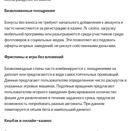
Безвложенные поощрения
Бонусы без взноса не требуют начального добавления к аккаунта и
часто начисляются за регистрацию в казино 7k casino, загрузку
мобильной программы или разыгрываются среди участников среди
фолловеров в социальных медиа. Эти позволяют исследовать
оферты игорных заведений, не рискуя собственными деньгами.
Фриспины и игра без вложений
Безвозмездные спины часто комбинируются с поощрениями за
депозит или предлагаются в виде самостоятельных промоакций.
Данные предлагают пользователям определенное число раскруток в
указанных игровых машинах. Подобные вращения предлагают
пользователям игорного заведения фиксированное количество
фишек для развлечения в течение заданного срока, предлагая
возможность попробовать разные автоматы. При данном
лимитируется объем бета и наибольший джекпот.
Кешбэк в онлайн-казино