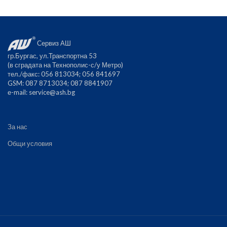
Сервиз АШ
гр.Бургас, ул.Транспортна 53
(в сградата на Технополис-с/у Метро)
тел./факс: 056 813034; 056 841697
GSM: 087 8713034; 087 8841907
е-mail:
service@ash.bg
За нас
Общи условия