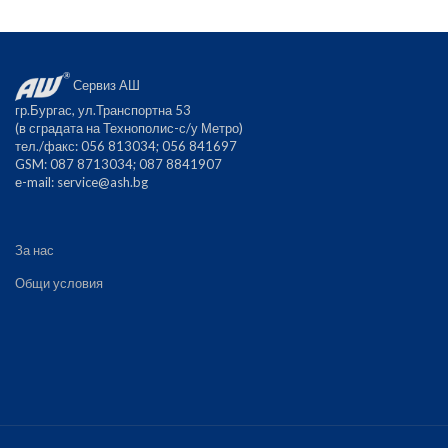
Сервиз АШ
гр.Бургас, ул.Транспортна 53
(в сградата на Технополис-с/у Метро)
тел./факс: 056 813034; 056 841697
GSM: 087 8713034; 087 8841907
е-mail:
service@ash.bg
За нас
Общи условия