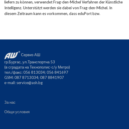
liefern zu können, verwendet Frag-den-Michel Verfahren der Künstliche
Intelligenz. Unterstützt werden sie dabei von Frag-den-Michel. In
diesem Zeitraum kann es vorkommen, dass eduPort bzw.
Сервиз АШ
гр.Бургас, ул.Транспортна 53
(в сградата на Технополис-с/у Метро)
тел./факс: 056 813034; 056 841697
GSM: 087 8713034; 087 8841907
е-mail:
service@ash.bg
За нас
Общи условия