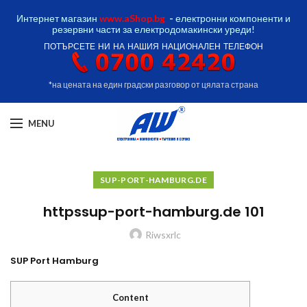
Интернет магазин
www.aShop.bg
-
електронни компоненти и
резервни части за електродомакински уреди!
ПОТЪРСЕТЕ НИ НА НАШИЯ НАЦИОНАЛЕН ТЕЛЕФОН
*на цената на един градски разговор от цялата страна
MENU
SUP-PORT-HAMBURG.DE
httpssup-port-hamburg.de 101
Riwsxrlc
SUP Port Hamburg
Content