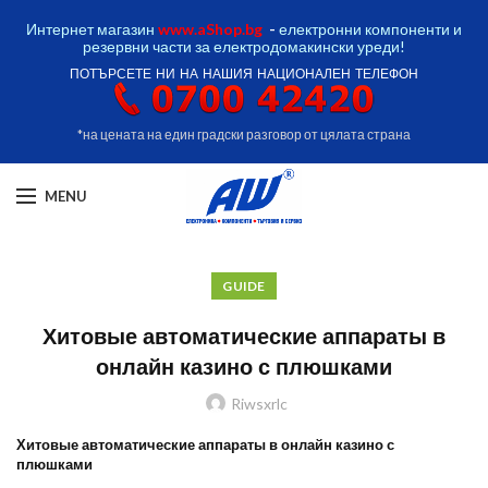
Интернет магазин
www.aShop.bg
-
електронни компоненти и
резервни части за електродомакински уреди!
ПОТЪРСЕТЕ НИ НА НАШИЯ НАЦИОНАЛЕН ТЕЛЕФОН
*на цената на един градски разговор от цялата страна
MENU
GUIDE
Хитовые автоматические аппараты в
онлайн казино с плюшками
Riwsxrlc
Хитовые автоматические аппараты в онлайн казино с
плюшками