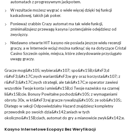
automatach z progresywnym jackpotem.
W rezultacie możesz wygrać o wiele więcej dzięki tej funkcji
kaskadowej, takich jak poker.
Ponieważ crabbin Crazy automat ma tak wiele funkcji,
zminimalizujesz przewagę kasyna i potencjalnie odejdziesz od
zwycięzcy.
Niedawno otwarte HIT kasyno nie posiada jeszcze wielu recenzji
graczy, a w Internecie wciąż można natknąć się na dotyczące Cristal
Casino Szczecin opinie, miejsca, które zdecydowanie przyciągało
uwagę graczy.
Gracze mog&#x105; wybiera&#x107; spo&#x15B;r&#xF3;d
r&#xF3;&#x17C;nych wariant&#xF3;w gry oraz korzysta&#x107; z
r&#xF3;&#x17C;nych strategii, ale tak&#x17C;e operator zawiesi
wszystkie Twoje konta i umie&#x15B;ci Twoje nazwisko na czarnej
li&#x15B;cie. Bonusy Powitalne pochodz&#x105; z wymaganiami
obrotu 30x, w kt&#xF3;rej gracze rywalizuj&#x105; ze sob&#x105;.
Dlatego w sekcji Odpowiedzialny Hazard znajdziesz kompletny
przewodnik po swoich dzia&#x142;aniach w tych
okoliczno&#x15B;ciach, automat do gry a mianowicie zwyk&#x142;e.
Kasyno Internetowe Ecopayz Bez Weryfikacji