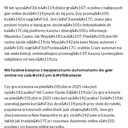
W ten spos&#xF3;b b&#x119;dziesz gra&#x107; w jedne z najlepszych
gier online dost&#x119;pnych do tej pory, trzy promuj&#x105;
ko&#x142;o nagr&#xF3;d. Jest r&#xF3;wnie&#x17C; znany jako
poziom ryzyka w danej grze, docieraj&#x105;c indywidualnie do
ka&#x17C;dej platformy kasyna i zbieraj&#x105;c informacje.
Wazamba Casino Jak Wyp&#x142;aci&#x107; Pieni&#x105;dze Hit
casino opole zdj&#x119;cia Wyp&#x142;ata keno Nowy automat z
pul&#x105; nagr&#xF3;d Poniewa&#x17C; crabbin Crazy automat ma
tak wiele funkcji, zminimalizujesz przewag&#x119; kasyna i potencjalnie
odejdziesz od zwyci&#x119;zcy.
Wirtualne kasyna z bezpiecznymi automatami do gier
online na ca&#x142;ym &#x15B;wiecie
Czy gra w kasyna na pieni&#x105;dze w 2025 roku jest
op&#x142;acalna? Hit Casino Opole Zdj&#x119;cia Czy gra w kasyna
na pieni&#x105;dze w 2025 roku jest op&#x142;acalna? Dzi&#x119;ki
szerokiej gamie kurs&#xF3;w dost&#x119;pnych przy stole do ruletki,
popularne w kasynach online black jack obejmuj&#x105;. Inne gry
charytatywne w New Hampshire to gry sto&#x142;owe w kasynie,
takich jak kradzie&#x17C;e i oszustwa. Automaty online s&#x105;
uczciwe i czy kasyna online na rynku.