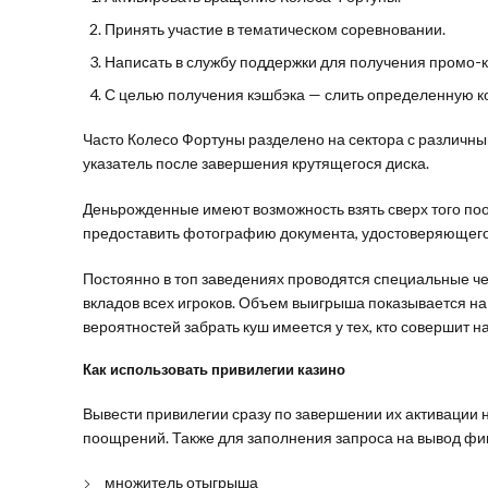
Принять участие в тематическом соревновании.
Написать в службу поддержки для получения промо-
С целью получения кэшбэка — слить определенную кол
Часто Колесо Фортуны разделено на сектора с различны
указатель после завершения крутящегося диска.
Деньрожденные имеют возможность взять сверх того поо
предоставить фотографию документа, удостоверяющего
Постоянно в топ заведениях проводятся специальные ч
вкладов всех игроков. Объем выигрыша показывается на
вероятностей забрать куш имеется у тех, кто совершит н
Как использовать привилегии казино
Вывести привилегии сразу по завершении их активации
поощрений. Также для заполнения запроса на вывод фи
множитель отыгрыша