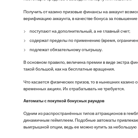
Получить от казино призовые финансы на аккаунт возмож
верификацию аккаунта, в качестве бонуса за повышени
поступают на дополнительный, а не главный счет;
содержат пределы по применению (время, ограничение
подлежат обязательному отыгрышу.
В основном правило, величина премии в виде экстра фи
такой большой, как на бесплатные вращения.
Что касается физических призов, то в нынешних казино о
временных акциях. Их отрабатывать не требуется.
Автоматы с покупкой бонусных раундов
Одним из распространённых типов аттракционов в гембл
динамичным геймплеем. Подобные автоматы привлекают 
выигрышной опции, ведь ее можно купить за небольшую 