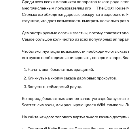
Среди всех всех имеющихся аппаратов такого рода в то
многочисленным пользователям игр — The Dog House Meg
Столько же обходятся даровые раскрутки в видеослоте 
катушках, что дает возможность выиграть несколько раз з
Демонстрируемые слоты известны, потому сочетают увл
Самое большое количество из всех популярных аппарат
Чтобы эксплуатации возможности необходимо отыскать и
его нужно необходимо активировать, совершив пари. Всле
Начать шоп бесплатных вращений.
Кликнуть на кнопку заказа дармовых прокрутов.
Запустить геймерский раунд.
Во период бесплатных спинов зачастую задействуются э
Scatter-символы, или расширяющиеся Wild-символы. Л
На сайте каждого топового виртуального казино доступ
Огромный Клёв Бонанза Покупка бонуса — во время 