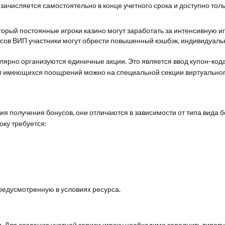
зачисляется самостоятельно в конце учетного срока и доступно толь
торый постоянные игроки казино могут заработать за интенсивную и
нусов ВИП участники могут обрести повышенный кэшбэк, индивидуал
ярно организуются единичные акции. Это является ввод купон-кода,
м имеющихся поощрений можно на специальной секции виртуальног
ия получения бонусов, они отличаются в зависимости от типа вида 
оку требуется:
редусмотренную в условиях ресурса.
 Для создания учетной записи игроку необходимо заполнить типов