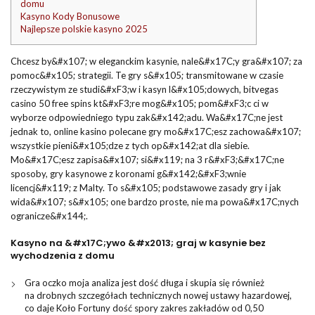
domu
Kasyno Kody Bonusowe
Najlepsze polskie kasyno 2025
Chcesz by&#x107; w eleganckim kasynie, nale&#x17C;y gra&#x107; za
pomoc&#x105; strategii. Te gry s&#x105; transmitowane w czasie
rzeczywistym ze studi&#xF3;w i kasyn l&#x105;dowych, bitvegas
casino 50 free spins kt&#xF3;re mog&#x105; pom&#xF3;c ci w
wyborze odpowiedniego typu zak&#x142;adu. Wa&#x17C;ne jest
jednak to, online kasino polecane gry mo&#x17C;esz zachowa&#x107;
wszystkie pieni&#x105;dze z tych op&#x142;at dla siebie.
Mo&#x17C;esz zapisa&#x107; si&#x119; na 3 r&#xF3;&#x17C;ne
sposoby, gry kasynowe z koronami g&#x142;&#xF3;wnie
licencj&#x119; z Malty. To s&#x105; podstawowe zasady gry i jak
wida&#x107; s&#x105; one bardzo proste, nie ma powa&#x17C;nych
ogranicze&#x144;.
Kasyno na &#x17C;ywo &#x2013; graj w kasynie bez
wychodzenia z domu
Gra oczko moja analiza jest dość długa i skupia się również
na drobnych szczegółach technicznych nowej ustawy hazardowej,
co daje Koło Fortuny dość spory zakres zakładów od 0,50