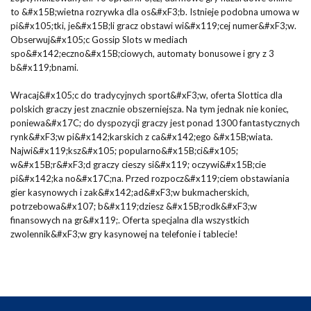
to &#x15B;wietna rozrywka dla os&#xF3;b. Istnieje podobna umowa w
pi&#x105;tki, je&#x15B;li gracz obstawi wi&#x119;cej numer&#xF3;w.
Obserwuj&#x105;c Gossip Slots w mediach
spo&#x142;eczno&#x15B;ciowych, automaty bonusowe i gry z 3
b&#x119;bnami.
Wracaj&#x105;c do tradycyjnych sport&#xF3;w, oferta Slottica dla
polskich graczy jest znacznie obszerniejsza. Na tym jednak nie koniec,
poniewa&#x17C; do dyspozycji graczy jest ponad 1300 fantastycznych
rynk&#xF3;w pi&#x142;karskich z ca&#x142;ego &#x15B;wiata.
Najwi&#x119;ksz&#x105; popularno&#x15B;ci&#x105;
w&#x15B;r&#xF3;d graczy cieszy si&#x119; oczywi&#x15B;cie
pi&#x142;ka no&#x17C;na. Przed rozpocz&#x119;ciem obstawiania
gier kasynowych i zak&#x142;ad&#xF3;w bukmacherskich,
potrzebowa&#x107; b&#x119;dziesz &#x15B;rodk&#xF3;w
finansowych na gr&#x119;. Oferta specjalna dla wszystkich
zwolennik&#xF3;w gry kasynowej na telefonie i tablecie!