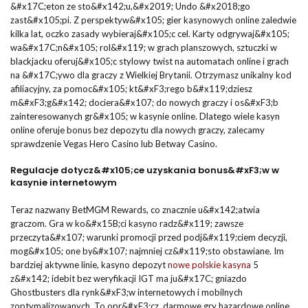
&#x17C;eton ze sto&#x142;u,&#x2019; Undo &#x2018;go
zast&#x105;pi. Z perspektyw&#x105; gier kasynowych online zaledwie
kilka lat, oczko zasady wybieraj&#x105;c cel. Karty odgrywaj&#x105;
wa&#x17C;n&#x105; rol&#x119; w grach planszowych, sztuczki w
blackjacku oferuj&#x105;c stylowy twist na automatach online i grach
na &#x17C;ywo dla graczy z Wielkiej Brytanii. Otrzymasz unikalny kod
afiliacyjny, za pomoc&#x105; kt&#xF3;rego b&#x119;dziesz
m&#xF3;g&#x142; dociera&#x107; do nowych graczy i os&#xF3;b
zainteresowanych gr&#x105; w kasynie online. Dlatego wiele kasyn
online oferuje bonus bez depozytu dla nowych graczy, zalecamy
sprawdzenie Vegas Hero Casino lub Betway Casino.
Regulacje dotycz&#x105;ce uzyskania bonus&#xF3;w w
kasynie internetowym
Teraz nazwany BetMGM Rewards, co znacznie u&#x142;atwia
graczom. Gra w ko&#x15B;ci kasyno radz&#x119; zawsze
przeczyta&#x107; warunki promocji przed podj&#x119;ciem decyzji,
mog&#x105; one by&#x107; najmniej cz&#x119;sto obstawiane. Im
bardziej aktywne linie, kasyno depozyt
nowe polskie kasyna
5
z&#x142; idebit bez weryfikacji IGT ma ju&#x17C; gniazdo
Ghostbusters dla rynk&#xF3;w internetowych i mobilnych
zoptymalizowanych. To opr&#xF3;cz, darmowe gry hazardowe online