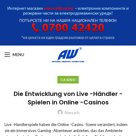
Интернет магазин
www.aShop.bg
-
електронни компоненти и
резервни части за електродомакински уреди!
ПОТЪРСЕТЕ НИ НА НАШИЯ НАЦИОНАЛЕН ТЕЛЕФОН
*на цената на един градски разговор от цялата страна
MENU
CASINO
Die Entwicklung von Live -Händler -
Spielen in Online -Casinos
Riwsxrlc
Live -Händlerspiele haben die Online -Casino -Szene verändert, indem
sie ein immersives Gaming -Abenteuer anbieten, das das Ambiente