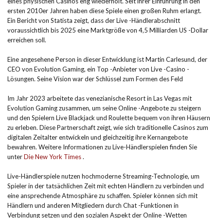
eines physischen Casinos eng wiederholt. Seit ihrer Einführung in den
ersten 2010er Jahren haben diese Spiele einen großen Ruhm erlangt.
Ein Bericht von Statista zeigt, dass der Live -Händlerabschnitt
voraussichtlich bis 2025 eine Marktgröße von 4,5 Milliarden US -Dollar
erreichen soll.
Eine angesehene Person in dieser Entwicklung ist Martin Carlesund, der
CEO von Evolution Gaming, ein Top -Anbieter von Live -Casino -
Lösungen. Seine Vision war der Schlüssel zum Formen des Feld
Im Jahr 2023 arbeitete das venezianische Resort in Las Vegas mit
Evolution Gaming zusammen, um seine Online -Angebote zu steigern
und den Spielern Live Blackjack und Roulette bequem von ihren Häusern
zu erleben. Diese Partnerschaft zeigt, wie sich traditionelle Casinos zum
digitalen Zeitalter entwickeln und gleichzeitig ihre Kernangebote
bewahren. Weitere Informationen zu Live-Händlerspielen finden Sie
unter
Die New York Times
.
Live-Händlerspiele nutzen hochmoderne Streaming-Technologie, um
Spieler in der tatsächlichen Zeit mit echten Händlern zu verbinden und
eine ansprechende Atmosphäre zu schaffen. Spieler können sich mit
Händlern und anderen Mitgliedern durch Chat -Funktionen in
Verbindung setzen und den sozialen Aspekt der Online -Wetten