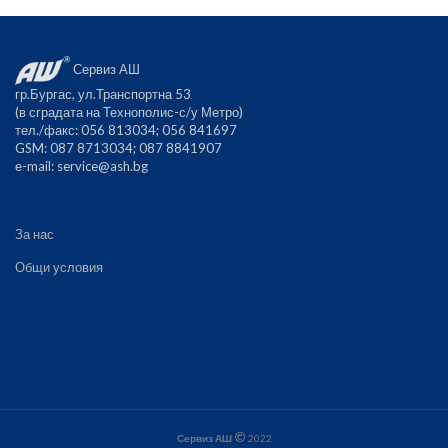
Сервиз АШ
гр.Бургас, ул.Транспортна 53
(в сградата на Технополис-с/у Метро)
тел./факс: 056 813034; 056 841697
GSM: 087 8713034; 087 8841907
е-mail:
service@ash.bg
За нас
Общи условия
Сервиз АШ
2022