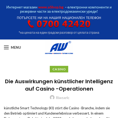
Интернет магазин
www.aShop.bg
-
електронни компоненти и
резервни части за електродомакински уреди!
ПОТЪРСЕТЕ НИ НА НАШИЯ НАЦИОНАЛЕН ТЕЛЕФОН
*на цената на един градски разговор от цялата страна
MENU
CASINO
Die Auswirkungen künstlicher Intelligenz
auf Casino -Operationen
Riwsxrlc
künstliche Smart Technology (KI) stört die Casino -Branche, indem sie
den Betrieb optimiert und Kundenerlebnisse verbessert. In einem