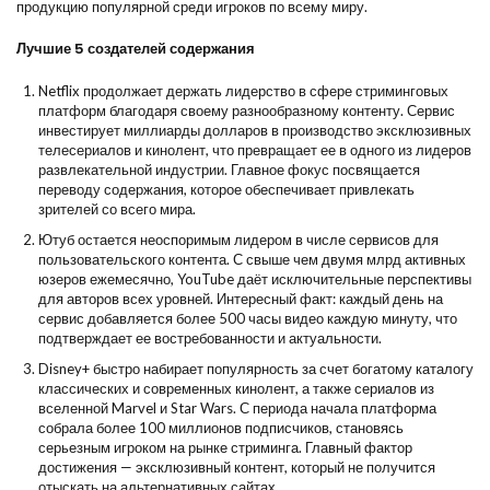
продукцию популярной среди игроков по всему миру.
Лучшие 5 создателей содержания
Netflix продолжает держать лидерство в сфере стриминговых
платформ благодаря своему разнообразному контенту. Сервис
инвестирует миллиарды долларов в производство эксклюзивных
телесериалов и кинолент, что превращает ее в одного из лидеров
развлекательной индустрии. Главное фокус посвящается
переводу содержания, которое обеспечивает привлекать
зрителей со всего мира.
Ютуб остается неоспоримым лидером в числе сервисов для
пользовательского контента. С свыше чем двумя млрд активных
юзеров ежемесячно, YouTube даёт исключительные перспективы
для авторов всех уровней. Интересный факт: каждый день на
сервис добавляется более 500 часы видео каждую минуту, что
подтверждает ее востребованности и актуальности.
Disney+ быстро набирает популярность за счет богатому каталогу
классических и современных кинолент, а также сериалов из
вселенной Marvel и Star Wars. С периода начала платформа
собрала более 100 миллионов подписчиков, становясь
серьезным игроком на рынке стриминга. Главный фактор
достижения — эксклюзивный контент, который не получится
отыскать на альтернативных сайтах.