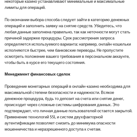
некоторые казино устанавливают минимальные и максимальные
лимиты для операций.
По окончании выбора способа следует зайти в категорию денежных
операций и заполнить заявку на снятие средств. Убедитесь, что
любая данные заполнена правильно, так как неточности могут стать
причиной задержке процедуры. Срок рассмотрения запроса
определяется используемого варианта: например, онлайн-кошельки
исполняются быстрее, чем банковские переводы. Не пропустите
осмотреть положение вашего требования в персональном аккаунте,
чтобы быть в курсе его текущего состояния.
Менеджмент финансовых сделок
Проведение монетарных операций в онлайн-казино необходима для
максимальной степени безопасности и надежности. Всякое
денежное процедура, будь то депозит на счета или снятие денег,
происходит через сложные системы шифрования данных. Это
подтверждает, что личная данные пользователей остается закрытой.
Применение технологий SSL и систем двухфакторной
аутентификации позволяет снизить до минимума опасности
мошенничества и неразрешенного доступа к счетам.