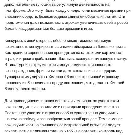
дополнительные плюшки за регулярную деятельность на
платформе. Это могут быть каждую неделю ли месячные премии при
внесении средств, безвозмездные спины ли обратный платеж. Эти
предложения дают возможность игрокам увеличивать свой игровой
баланс и задерживаться больше времени в игре.
Конкурсы, с иной стороны, обеспечивают исключительную
возможность конкурировать с иными геймерами за большие призы.
Как правило соревнования проводятся на слотах или карточных
играх, и игроки зарабатывают баллы за каждую выигранную ставку.
В типа турнира, триумфаторы могут получить финансовые
вознаграждения, фриспины или даже эксклюзивные подарки.
Турниры стимулируют геймеров к более интенсивной игровому
процессу и обеспечивают среду состязания, что делает геймплей
более увлекательным.
Для присоединения в таких ивентах и чемпионатах участникам
важно следить за правилами и периодами проведения ивентов.
Постоянное участие в играх способно существенно увеличить
шансы на победу и разнообразить игровой процесс. Тем не менее
важно учитывать о принципах осмотрительной игры: не следует
захватываться слишком сильно, чтобы не потерять контроль над