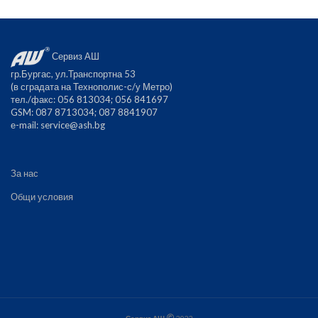
Сервиз АШ
гр.Бургас, ул.Транспортна 53
(в сградата на Технополис-с/у Метро)
тел./факс: 056 813034; 056 841697
GSM: 087 8713034; 087 8841907
е-mail:
service@ash.bg
За нас
Общи условия