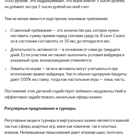
5000 рублёв. Это подразумевает, что игрок внесет 5 тысяч рублей,
он добавят экстра 5 тысяч рублей на свой счет.
Тем не менее имеются ещё прочие значимые требования:
Ставочный требование — это количество раз, которое нужно
поставить сумму премии перед снятием средств. В Leon Casino
он в состоянии составлять от 30 икс до пятидесяти икс.
Длительность активности — в основном от семи до тридцати
дней. Если участник не сможет выполнить условия вейджера в
указанный срок, вознаграждение отменяется.
Лимиты по играм — не все автоматы могут учитываться при
исполнении правил вейджера. Часто обычно однорукие бандиты
дают 100% на ставку, тогда как настольные игры — лишь часть.
Постижение этих деталей содействует избежать неудовольствий и
эффективно задействовать начальные оферы казино.
Регулярные предложения и турниры
Регулярные акции и турниры в виртуальных казино являются важной
частью сферы азартных игр, маня как новичков, так и опытных
игроков. Непрерывные предложения дают игрокам шанс получать