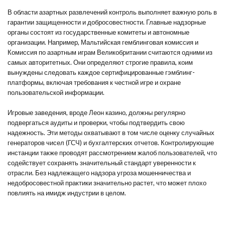
В области азартных развлечений контроль выполняет важную роль в
гарантии защищенности и добросовестности. Главные надзорные
органы состоят из государственные комитеты и автономные
организации. Например, Мальтийская гемблинговая комиссия и
Комиссия по азартным играм Великобритании считаются одними из
самых авторитетных. Они определяют строгие правила, коим
вынуждены следовать каждое сертифицированные гэмблинг-
платформы, включая требования к честной игре и охране
пользовательской информации.
Игровые заведения, вроде Леон казино, должны регулярно
подвергаться аудиты и проверки, чтобы подтвердить свою
надежность. Эти методы охватывают в том числе оценку случайных
генераторов чисел (ГСЧ) и бухгалтерских отчетов. Контролирующие
инстанции также проводят рассмотрением жалоб пользователей, что
содействует сохранять значительный стандарт уверенности к
отрасли. Без надлежащего надзора угроза мошенничества и
недобросовестной практики значительно растет, что может плохо
повлиять на имидж индустрии в целом.