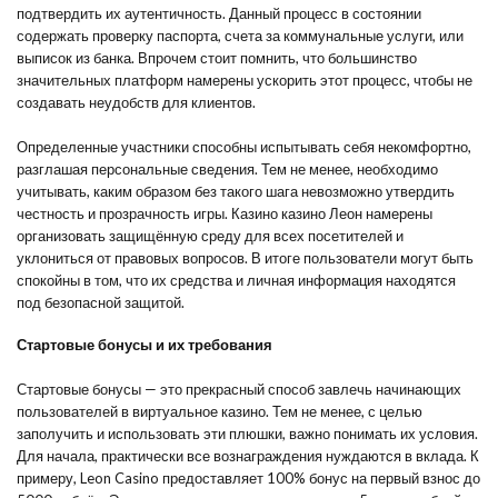
подтвердить их аутентичность. Данный процесс в состоянии
содержать проверку паспорта, счета за коммунальные услуги, или
выписок из банка. Впрочем стоит помнить, что большинство
значительных платформ намерены ускорить этот процесс, чтобы не
создавать неудобств для клиентов.
Определенные участники способны испытывать себя некомфортно,
разглашая персональные сведения. Тем не менее, необходимо
учитывать, каким образом без такого шага невозможно утвердить
честность и прозрачность игры. Казино казино Леон намерены
организовать защищённую среду для всех посетителей и
уклониться от правовых вопросов. В итоге пользователи могут быть
спокойны в том, что их средства и личная информация находятся
под безопасной защитой.
Стартовые бонусы и их требования
Стартовые бонусы — это прекрасный способ завлечь начинающих
пользователей в виртуальное казино. Тем не менее, с целью
заполучить и использовать эти плюшки, важно понимать их условия.
Для начала, практически все вознаграждения нуждаются в вклада. К
примеру, Leon Casino предоставляет 100% бонус на первый взнос до