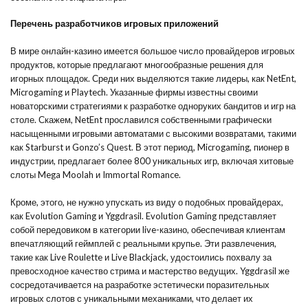
Перечень разработчиков игровых приложений
В мире онлайн-казино имеется большое число провайдеров игровых
продуктов, которые предлагают многообразные решения для
игорных площадок. Среди них выделяются такие лидеры, как NetEnt,
Microgaming и Playtech. Указанные фирмы известны своими
новаторскими стратегиями к разработке одноруких бандитов и игр на
столе. Скажем, NetEnt прославился собственными графически
насыщенными игровыми автоматами с высокими возвратами, такими
как Starburst и Gonzo’s Quest. В этот период, Microgaming, пионер в
индустрии, предлагает более 800 уникальных игр, включая хитовые
слоты Mega Moolah и Immortal Romance.
Кроме, этого, не нужно упускать из виду о подобных провайдерах,
как Evolution Gaming и Yggdrasil. Evolution Gaming представляет
собой передовиком в категории live-казино, обеспечивая клиентам
впечатляющий геймплей с реальными крупье. Эти развлечения,
такие как Live Roulette и Live Blackjack, удостоились похвалу за
превосходное качество стрима и мастерство ведущих. Yggdrasil же
сосредотачивается на разработке эстетически поразительных
игровых слотов с уникальными механиками, что делает их