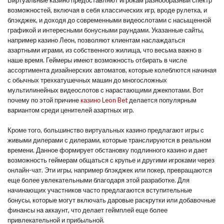
Виртуальные казино предоставляют игрокам разнообразный спектр
возможностей, включая в себя классических игр, вроде рулетка, и
блэкджек, и доходя до современными видеослотами с насыщенной
графикой и интересными бонусными раундами. Указанные сайты,
например казино Леон, позволяют клиентам наслаждаться
азартными играми, из собственного жилища, что весьма важно в
наше время. Геймеры имеют возможность отбирать в числе
ассортимента дизайнерских автоматов, которые колеблются начиная
с обычных трехкатушечных машин до многосложных
мультилинейных видеослотов с нарастающими джекпотами. Вот
почему по этой причине
казино Leon Bet
делается популярным
вариантом среди ценителей азартных игр.
Кроме того, большинство виртуальных казино предлагают игры с
живыми дилерами с дилерами, которые транслируются в реальном
времени. Данное формирует обстановку подлинного казино и дает
возможность геймерам общаться с крупье и другими игроками через
онлайн-чат. Эти игры, например блэкджек или покер, превращаются
еще более увлекательными благодаря этой разработке. Для
начинающих участников часто предлагаются вступительные
бонусы, которые могут включать даровые раскрутки или добавочные
финансы на аккаунт, что делает геймплей еще более
привлекательной и прибыльной.