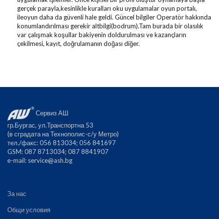
gerçek parayla,kesinlikle kuralları oku uygulamalar oyun portalı,
ileoyun daha da güvenli hale geldi. Güncel bilgiler Operatör hakkında
konumlandırılması gerekir altbilgi(bodrum).Tam burada bir olasılık
var çalışmak koşullar bakiyenin doldurulması ve kazançların
çekilmesi, kayıt, doğrulamanın doğası diğer.
Сервиз АШ
гр.Бургас, ул.Транспортна 53
(в сградата на Технополис-с/у Метро)
тел./факс: 056 813034; 056 841697
GSM: 087 8713034; 087 8841907
е-mail:
service@ash.bg
За нас
Общи условия