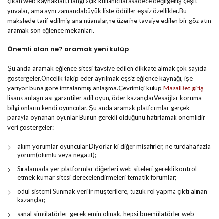
çıkan web kaynakları,Hangi açık kullanıcılarasadece değilgeniş çeşit
yuvalar, ama aynı zamandabüyük liste ödüller eşsiz özellikler.Bu
makalede tarif edilmiş ana nüanslar,ne üzerine tavsiye edilen bir göz atın
aramak son eğlence mekanları.
Önemli olan ne? aramak yeni kulüp
Şu anda aramak eğlence sitesi tavsiye edilen dikkate almak çok sayıda
göstergeler.Öncelik takip eder ayrılmak eşsiz eğlence kaynağı, işe
yarıyor buna göre imzalanmış anlaşma.Çevrimiçi kulüp
MasalBet giriş
lisans anlaşması garantiler adil oyun, öder kazançlarVesağlar koruma
bilgi onların kendi oyuncular. Şu anda aramak platformlar gerçek
parayla oynanan oyunlar Bunun gerekli olduğunu hatırlamak önemlidir
veri göstergeler:
akım yorumlar oyuncular Diyorlar ki diğer misafirler, ne türdaha fazla
yorum(olumlu veya negatif);
Sıralamada yer platformlar diğerleri web siteleri-gerekli kontrol
etmek kumar sitesi derecelendirmeleri tematik forumlar;
ödül sistemi Sunmak verilir müşterilere, tüzük rol yapma çıktı alınan
kazançlar;
sanal simülatörler-gerek emin olmak, hepsi buemülatörler web