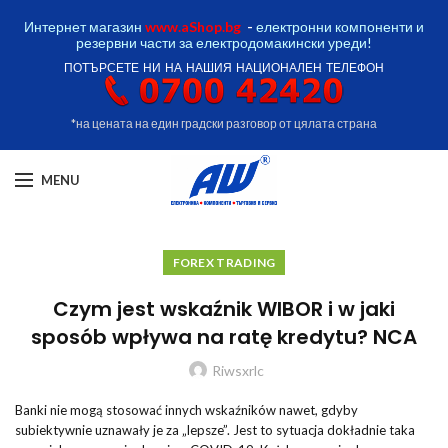
Интернет магазин
www.aShop.bg
-
електронни компоненти и
резервни части за електродомакински уреди!
ПОТЪРСЕТЕ НИ НА НАШИЯ НАЦИОНАЛЕН ТЕЛЕФОН
*на цената на един градски разговор от цялата страна
MENU
FOREX TRADING
Czym jest wskaźnik WIBOR i w jaki
sposób wpływa na ratę kredytu? NCA
Riwsxrlc
Banki nie mogą stosować innych wskaźników nawet, gdyby
subiektywnie uznawały je za „lepsze”. Jest to sytuacja dokładnie taka