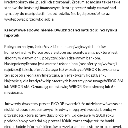
kredytobiorcy nie „puścili ich z torbami”. Zrozumieć można także takie
stanowisko instytucji finansowych, które przecież miały czuwać nad
tym, aby do manipulacji nie dochodziło. Nie będą przecież teraz
występować przeciwko sobie.
Kredytowe spowolnienie. Dwuznaczna sytuacja na rynku
hipotek
Polega on na tym, że każdy z kilkunastunajwiększych banków
komercyjnych w Polsce podaje stopę oprocentowania, poktórej jest
skłonny w danym dniu pożyczyć pieniądze innym bankom.
Następniewyliczana jest wartość uśredniona (bez oferty najwyższej i
najniższej) takich„ofert”. Dlatego też w praktyce WIBOR to zyskana w
ten sposób średniaarytmetyczna, a nie faktyczny koszt Banku.
Najczęściej dla kredytów hipotecznych bierzemy pod uwagęWIBOR 3M
lub WIBOR 6M. Oznaczają one stawkę WIBOR 3-miesięczną lub 6-
miesięczną.
Już wtedy ówczesny prezes PKO BP twierdził, że udzielane wówczas na
niskich stopach procentowych kredyty mogą być swoistą bombą w
przyszłości, która sprawi duży problem. Co ciekawe, w 2018 roku
podobnie wypowiadał się prezes UOKiK, zaznaczając też, że banki
niedokładnie informują klientów o ryzyku zmiennej stopy procentowej.