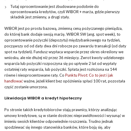
Tutaj oprocentowanie jest zbudowane podobnie do
oprocentowania kredytów, czyli WIBOR + marża, gdzie pierwszy
składnik jest zmienny, a drugi stały.
WIBOR jest po prostu bazową, zmienną ceną pożyczanego pieniądza,
do której bank dodaje swoją marżę. WIBOR SW (ang. spot week), to
oprocentowanie pożyczki (depozytu) międzybankowego na tydzień,
począwszy od od daty dwa dni robocze po zawarciu transakcji (od daty
spot na tydzień). Fundusz wypłaca wsparcie przez okres określony we
wniosku, ale nie dłużej niż przez 36 miesięcy. Zwrot kwoty udzielonego
wsparcia lub pożyczki rozpoczyna się po upływie 2 lat od wypłaty
ostatniej raty wsparcia, lub pożyczki. Spłata jest rozłożona na 144
równe i nieoprocentowane raty. Co
Punktu Pivot: Co to jest i jak
handlować
ważne, jeżeli klient bez opóźnienia spłaci 100 rat, pozostała
część zostanie umorzona.
Likwidacja WIBOR a kredyt hipoteczny
Po stronie takich kredytobiorców stają prawnicy, którzy analizując
umowy kredytowe, są w stanie dostrzec nieprawidłowości i wysunąć w
imieniu swoich klientów odpowiednie roszczenia. Trudno jednak
spodziewać się innego stanowiska banków, które boją się, aby