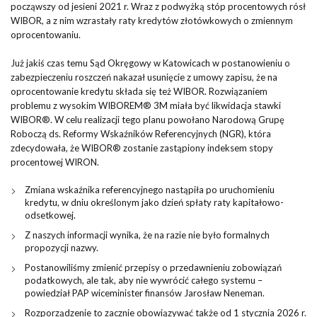
począwszy od jesieni 2021 r. Wraz z podwyżką stóp procentowych rósł
WIBOR, a z nim wzrastały raty kredytów złotówkowych o zmiennym
oprocentowaniu.
Już jakiś czas temu Sąd Okręgowy w Katowicach w postanowieniu o
zabezpieczeniu roszczeń nakazał usunięcie z umowy zapisu, że na
oprocentowanie kredytu składa się też WIBOR. Rozwiązaniem
problemu z wysokim WIBOREM® 3M miała być likwidacja stawki
WIBOR®. W celu realizacji tego planu powołano Narodową Grupę
Roboczą ds. Reformy Wskaźników Referencyjnych (NGR), która
zdecydowała, że WIBOR® zostanie zastąpiony indeksem stopy
procentowej WIRON.
Zmiana wskaźnika referencyjnego nastąpiła po uruchomieniu
kredytu, w dniu określonym jako dzień spłaty raty kapitałowo-
odsetkowej.
Z naszych informacji wynika, że na razie nie było formalnych
propozycji nazwy.
Postanowiliśmy zmienić przepisy o przedawnieniu zobowiązań
podatkowych, ale tak, aby nie wywrócić całego systemu –
powiedział PAP wiceminister finansów Jarosław Neneman.
Rozporządzenie to zacznie obowiązywać także od 1 stycznia 2026 r.