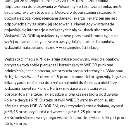
sama jak ze szczepionkami na COVID-19. Każda szczepionka
dopuszczona do stosowania w Polsce, i tylko taka szczepionka, może
być przez lekarzy stosowana. Decyzja o dopuszczeniu szczepionki
pozostaje poza kompetencjami danego lekarza i lekarz ten nie jest
odpowiedzialny za skutki jej stosowania. Nawet gdy w internecie
pojawiają się informacje o związanych z nią skutkach ubocznych.
Wskaźniki WIBOR są ustalane rynkowo przez banki komercyjne, na
wyżej opisanym fixingu a zatem uwzględniają istotne dla banków
wskaźniki makroekonomiczne – w szczególności inflację.
Walcząca z inflacją RPP deklaruje dalsze podwyżki, więc dla banków
pożyczających sobie pieniądze i kształtujących WIBOR punktem
odniesienia jest nie obecna, ale przyszła stopa referencyjna. Wiadomo,
że będzie wyższa niż obecne 4,5 proc., ekonomiści prognozują, że już za
kilka tygodni może ona dotrzeć co najmniej do 6 proc., a niektórzy
wskazują nawet na 7 proc. Na trzy miesiące wyznaczają więc
oprocentowanie takie, jakie będzie w tym czasie i biorą pod uwagę
kolejne decyzje RPP. Dlatego stawki WIBOR wzrosły mocniej, niż
oficjalne stopy NBP. WIBOR 3M, czyli trzymiesięczna odmiana, wynosi
już 5,45 proc., czyli urósł od września już o 5,25 pkt proc.
Sześciomiesięczna wersja tego wskaźnika podskoczyła o 5,45 pkt proc.,
do 5,75 proc.