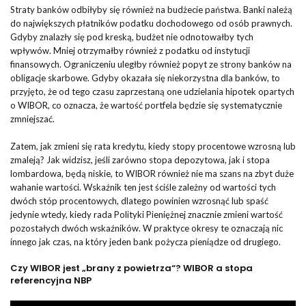
Straty banków odbiłyby się również na budżecie państwa. Banki należą
do największych płatników podatku dochodowego od osób prawnych.
Gdyby znalazły się pod kreską, budżet nie odnotowałby tych
wpływów. Mniej otrzymałby również z podatku od instytucji
finansowych. Ograniczeniu uległby również popyt ze strony banków na
obligacje skarbowe. Gdyby okazała się niekorzystna dla banków, to
przyjęto, że od tego czasu zaprzestaną one udzielania hipotek opartych
o WIBOR, co oznacza, że wartość portfela będzie się systematycznie
zmniejszać.
Zatem, jak zmieni się rata kredytu, kiedy stopy procentowe wzrosną lub
zmaleją? Jak widzisz, jeśli zarówno stopa depozytowa, jak i stopa
lombardowa, będą niskie, to WIBOR również nie ma szans na zbyt duże
wahanie wartości. Wskaźnik ten jest ściśle zależny od wartości tych
dwóch stóp procentowych, dlatego powinien wzrosnąć lub spaść
jedynie wtedy, kiedy rada Polityki Pieniężnej znacznie zmieni wartość
pozostałych dwóch wskaźników. W praktyce okresy te oznaczają nic
innego jak czas, na który jeden bank pożycza pieniądze od drugiego.
Czy WIBOR jest „brany z powietrza“? WIBOR a stopa
referencyjna NBP