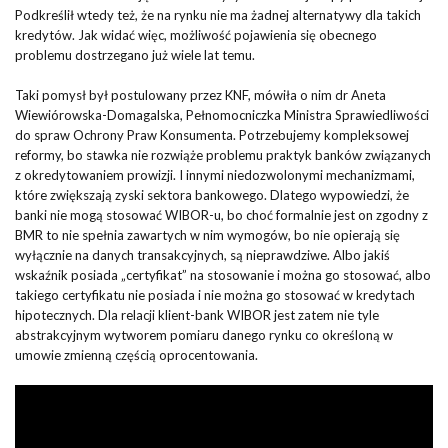
Podkreślił wtedy też, że na rynku nie ma żadnej alternatywy dla takich
kredytów. Jak widać więc, możliwość pojawienia się obecnego
problemu dostrzegano już wiele lat temu.
Taki pomysł był postulowany przez KNF, mówiła o nim dr Aneta
Wiewiórowska-Domagalska, Pełnomocniczka Ministra Sprawiedliwości
do spraw Ochrony Praw Konsumenta. Potrzebujemy kompleksowej
reformy, bo stawka nie rozwiąże problemu praktyk banków związanych
z okredytowaniem prowizji. I innymi niedozwolonymi mechanizmami,
które zwiększają zyski sektora bankowego. Dlatego wypowiedzi, że
banki nie mogą stosować WIBOR-u, bo choć formalnie jest on zgodny z
BMR to nie spełnia zawartych w nim wymogów, bo nie opierają się
wyłącznie na danych transakcyjnych, są nieprawdziwe. Albo jakiś
wskaźnik posiada „certyfikat” na stosowanie i można go stosować, albo
takiego certyfikatu nie posiada i nie można go stosować w kredytach
hipotecznych. Dla relacji klient-bank WIBOR jest zatem nie tyle
abstrakcyjnym wytworem pomiaru danego rynku co określoną w
umowie zmienną częścią oprocentowania.