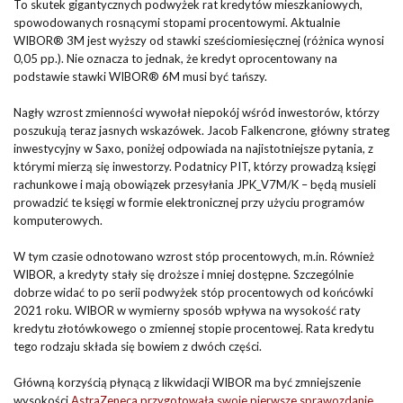
To skutek gigantycznych podwyżek rat kredytów mieszkaniowych,
spowodowanych rosnącymi stopami procentowymi. Aktualnie
WIBOR® 3M jest wyższy od stawki sześciomiesięcznej (różnica wynosi
0,05 pp.). Nie oznacza to jednak, że kredyt oprocentowany na
podstawie stawki WIBOR® 6M musi być tańszy.
Nagły wzrost zmienności wywołał niepokój wśród inwestorów, którzy
poszukują teraz jasnych wskazówek. Jacob Falkencrone, główny strateg
inwestycyjny w Saxo, poniżej odpowiada na najistotniejsze pytania, z
którymi mierzą się inwestorzy. Podatnicy PIT, którzy prowadzą księgi
rachunkowe i mają obowiązek przesyłania JPK_V7M/K – będą musieli
prowadzić te księgi w formie elektronicznej przy użyciu programów
komputerowych.
W tym czasie odnotowano wzrost stóp procentowych, m.in. Również
WIBOR, a kredyty stały się droższe i mniej dostępne. Szczególnie
dobrze widać to po serii podwyżek stóp procentowych od końcówki
2021 roku. WIBOR w wymierny sposób wpływa na wysokość raty
kredytu złotówkowego o zmiennej stopie procentowej. Rata kredytu
tego rodzaju składa się bowiem z dwóch części.
Główną korzyścią płynącą z likwidacji WIBOR ma być zmniejszenie
wysokości
AstraZeneca przygotowała swoje pierwsze sprawozdanie