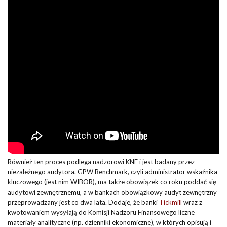
Również ten proces podlega nadzorowi KNF i jest badany przez
niezależnego audytora. GPW Benchmark, czyli administrator wskaźnika
kluczowego (jest nim WIBOR), ma także obowiązek co roku poddać się
audytowi zewnętrznemu, a w bankach obowiązkowy audyt zewnętrzny
przeprowadzany jest co dwa lata. Dodaje, że banki
Tickmill
wraz z
kwotowaniem wysyłają do Komisji Nadzoru Finansowego liczne
materiały analityczne (np. dzienniki ekonomiczne), w których opisują i