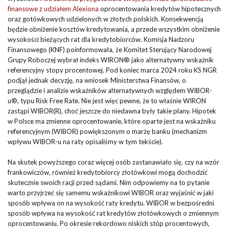
finansowe z udziałem Alexiona
oprocentowania kredytów hipotecznych
oraz gotówkowych udzielonych w złotych polskich. Konsekwencją
będzie obniżenie kosztów kredytowania, a przede wszystkim obniżenie
wysokości bieżących rat dla kredytobiorców. Komisja Nadzoru
Finansowego (KNF) poinformowała, że Komitet Sterujący Narodowej
Grupy Roboczej wybrał indeks WIRON® jako alternatywny wskaźnik
referencyjny stopy procentowej. Pod koniec marca 2024 roku KS NGR
podjął jednak decyzję, na wniosek Ministerstwa Finansów, o
przeglądzie i analizie wskaźników alternatywnych względem WIBOR-
u®, typu Risk Free Rate. Nie jest więc pewne, że to właśnie WIRON
zastąpi WIBOR(R), choć jeszcze do niedawna były takie plany. Hipotek
w Polsce ma zmienne oprocentowanie, które oparte jest na wskaźniku
referencyjnym (WIBOR) powiększonym o marżę banku (mechanizm
wpływu WIBOR-u na raty opisaliśmy w tym tekście).
Na skutek powyższego coraz więcej osób zastanawiało się, czy na wzór
frankowiczów, również kredytobiorcy złotówkowi mogą dochodzić
skutecznie swoich racji przed sądami. Nim odpowiemy na to pytanie
warto przyjrzeć się samemu wskaźnikowi WIBOR oraz wyjaśnić w jaki
sposób wpływa on na wysokość raty kredytu. WIBOR w bezpośredni
sposób wpływa na wysokość rat kredytów złotówkowych o zmiennym
oprocentowaniu. Po okresie rekordowo niskich stóp procentowych,