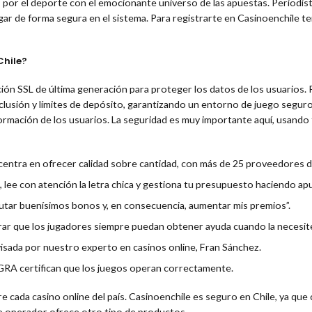
s por el deporte con el emocionante universo de las apuestas. Periodist
ar de forma segura en el sistema. Para registrarte en Casinoenchile te
Chile?
ación SSL de última generación para proteger los datos de los usuarios
usión y límites de depósito, garantizando un entorno de juego seguro 
nformación de los usuarios. La seguridad es muy importante aquí, usand
 centra en ofrecer calidad sobre cantidad, con más de 25 proveedores d
 lee con atención la letra chica y gestiona tu presupuesto haciendo a
utar buenísimos bonos y, en consecuencia, aumentar mis premios”.
urar que los jugadores siempre puedan obtener ayuda cuando la necesit
evisada por nuestro experto en casinos online, Fran Sánchez.
RA certifican que los juegos operan correctamente.
cada casino online del país. Casinoenchile es seguro en Chile, ya que c
te operador ofrece otro tipo de productos.