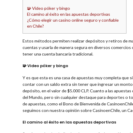
🧩 Video póker y bingo
El camino al éxito en las apuestas deportivas
¿Cómo elegir un casino online seguro y confiable
en Chile?
Estos métodos permiten realizar depósitos y retiros de man
cuentas y usarla de manera segura en diversos comercios o
tener una cuenta bancaria tradicional.
🧩 Video póker y bingo
Y es que esta es una casa de apuestas muy completa que si
contar con un saldo extra sin tener que ingresar un monto i
depósito, en el valor de $5.000 CLP. Cuanto a las apuesta
del Mundo, pero sin cualquier destaque para deportes o to
de apuestas, como el Bono de Bienvenida de CasinoenChile,
seguimos con nuestra opinión sobre CasinoenChile, un Cas
El camino al éxito en las apuestas deportivas