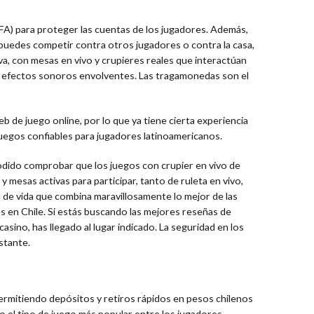
FA) para proteger las cuentas de los jugadores. Además,
puedes competir contra otros jugadores o contra la casa,
va, con mesas en vivo y crupieres reales que interactúan
 y efectos sonoros envolventes. Las tragamonedas son el
b de juego online, por lo que ya tiene cierta experiencia
 juegos confiables para jugadores latinoamericanos.
podido comprobar que los juegos con crupier en vivo de
 mesas activas para participar, tanto de ruleta en vivo,
da de vida que combina maravillosamente lo mejor de las
es en Chile. Si estás buscando las mejores reseñas de
sino, has llegado al lugar indicado. La seguridad en los
stante.
ermitiendo depósitos y retiros rápidos en pesos chilenos
do el tipo de juego más popular entre los jugadores