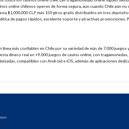
asinos online chilenos operen de forma segura, aun cuando Chile aún no 
sta $1,000,000 CLP más 150 giros gratis distribuidos en tres depósitos i
lítica de pagos rápidos, excelente soporte y atractivas promociones, 
n línea más confiables en Chile por su variedad de más de 7,000 juegos y
puesta dinero real en +9.000 juegos de casino online, con tragamonedas, 
imizadas, compatibles con Android e iOS, además de aplicaciones dedic
вия