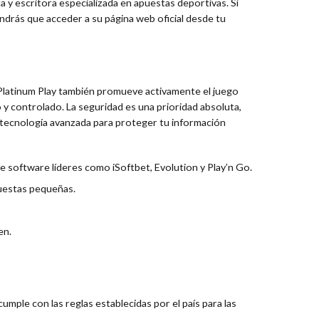
a y escritora especializada en apuestas deportivas. Si
ndrás que acceder a su página web oficial desde tu
. Platinum Play también promueve activamente el juego
y controlado. La seguridad es una prioridad absoluta,
o tecnología avanzada para proteger tu información
e software líderes como iSoftbet, Evolution y Play’n Go.
puestas pequeñas.
en.
umple con las reglas establecidas por el país para las