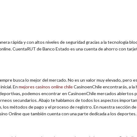
era rápida y con altos niveles de seguridad gracias a la tecnología blo
nline. CuentaRUT de Banco Estado es una cuenta de ahorro con tarjeta 
empre busca lo mejor del mercado. No es un valor muy elevado, pero es
nicial. En
mejores casinos online chile
CasinoenChile encontrarás, a la 
s deportivas, podemos encontrar en CasinoenChile mercados abiertos pa
rneos secundarios. Abajo te hablamos de todos los aspectos importante
 los métodos de pago y el proceso de registro. En nuestra sección de a
ino Online que también cuenta con una parte dedicada a los deportes.