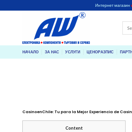
Интернет магазин
НАЧАЛО
ЗА НАС
УСЛУГИ
ЦЕНОРАЗПИС
ПАРТ
CasinoenChile: Tu para la Mejor Experiencia de Casin
Content