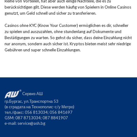
Reihe von Vorteilen, hat aber auch einige Nachteile, die es zu
berücksichtigen gilt. Diese werden häufig von Spielern in Online Casinos
genutzt, um Geld schnell und sicher zu transferieren.
Casinos ohne KYC (Know Your Customer) ermöglichen es dir, schneller
zu spielen und auszuzahlen, ohne stundenlang auf Dokumente und
Bestätigungen zu warten. So gehst du sicher, dass deine Einzahlung nicht
nur anonym, sondern auch sicher ist. Kryptos bieten meist sehr niedrige
Gebühren und super schnelle Einzahlungen.
Сервиз АШ
гр.Бургас, ул.Транспортна 53
(в сградата на Технополис-с/у Метро)
тел./факс: 056 813034; 056 841697
GSM: 087 8713034; 087 8841907
е-mail:
service@ash.bg