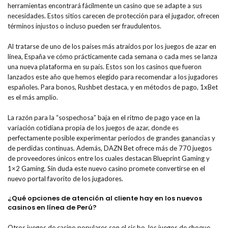
herramientas encontrará fácilmente un casino que se adapte a sus
necesidades. Estos sitios carecen de protección para el jugador, ofrecen
términos injustos o incluso pueden ser fraudulentos.
Al tratarse de uno de los países más atraídos por los juegos de azar en
línea, España ve cómo prácticamente cada semana o cada mes se lanza
una nueva plataforma en su país. Estos son los casinos que fueron
lanzados este año que hemos elegido para recomendar a los jugadores
españoles. Para bonos, Rushbet destaca, y en métodos de pago, 1xBet
es el más amplio.
La razón para la “sospechosa” baja en el ritmo de pago yace en la
variación cotidiana propia de los juegos de azar, donde es
perfectamente posible experimentar periodos de grandes ganancias y
de perdidas continuas. Además, DAZN Bet ofrece más de 770 juegos
de proveedores únicos entre los cuales destacan Blueprint Gaming y
1×2 Gaming. Sin duda este nuevo casino promete convertirse en el
nuevo portal favorito de los jugadores.
¿Qué opciones de atención al cliente hay en los nuevos
casinos en línea de Perú?
Otros juegos de casino populares son el sic bo, los juegos de choque,