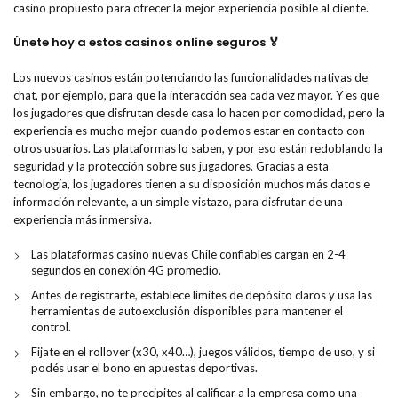
casino propuesto para ofrecer la mejor experiencia posible al cliente.
Únete hoy a estos casinos online seguros 🏅
Los nuevos casinos están potenciando las funcionalidades nativas de
chat, por ejemplo, para que la interacción sea cada vez mayor. Y es que
los jugadores que disfrutan desde casa lo hacen por comodidad, pero la
experiencia es mucho mejor cuando podemos estar en contacto con
otros usuarios. Las plataformas lo saben, y por eso están redoblando la
seguridad y la protección sobre sus jugadores. Gracias a esta
tecnología, los jugadores tienen a su disposición muchos más datos e
información relevante, a un simple vistazo, para disfrutar de una
experiencia más inmersiva.
Las plataformas casino nuevas Chile confiables cargan en 2-4
segundos en conexión 4G promedio.
Antes de registrarte, establece límites de depósito claros y usa las
herramientas de autoexclusión disponibles para mantener el
control.
Fijate en el rollover (x30, x40…), juegos válidos, tiempo de uso, y si
podés usar el bono en apuestas deportivas.
Sin embargo, no te precipites al calificar a la empresa como una