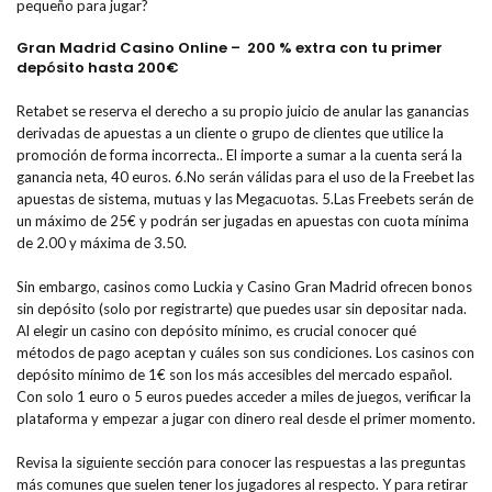
pequeño para jugar?
Gran Madrid Casino Online – 200 % extra con tu primer
depósito hasta 200€
Retabet se reserva el derecho a su propio juicio de anular las ganancias
derivadas de apuestas a un cliente o grupo de clientes que utilice la
promoción de forma incorrecta.. El importe a sumar a la cuenta será la
ganancia neta, 40 euros. 6.No serán válidas para el uso de la Freebet las
apuestas de sistema, mutuas y las Megacuotas. 5.Las Freebets serán de
un máximo de 25€ y podrán ser jugadas en apuestas con cuota mínima
de 2.00 y máxima de 3.50.
Sin embargo, casinos como Luckia y Casino Gran Madrid ofrecen bonos
sin depósito (solo por registrarte) que puedes usar sin depositar nada.
Al elegir un casino con depósito mínimo, es crucial conocer qué
métodos de pago aceptan y cuáles son sus condiciones. Los casinos con
depósito mínimo de 1€ son los más accesibles del mercado español.
Con solo 1 euro o 5 euros puedes acceder a miles de juegos, verificar la
plataforma y empezar a jugar con dinero real desde el primer momento.
Revisa la siguiente sección para conocer las respuestas a las preguntas
más comunes que suelen tener los jugadores al respecto. Y para retirar