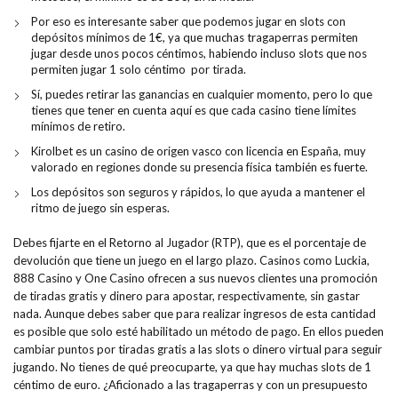
Por eso es interesante saber que podemos jugar en slots con
depósitos mínimos de 1€, ya que muchas tragaperras permiten
jugar desde unos pocos céntimos, habiendo incluso slots que nos
permiten jugar 1 solo céntimo por tirada.
Sí, puedes retirar las ganancias en cualquier momento, pero lo que
tienes que tener en cuenta aquí es que cada casino tiene límites
mínimos de retiro.
Kirolbet es un casino de origen vasco con licencia en España, muy
valorado en regiones donde su presencia física también es fuerte.
Los depósitos son seguros y rápidos, lo que ayuda a mantener el
ritmo de juego sin esperas.
Debes fijarte en el Retorno al Jugador (RTP), que es el porcentaje de
devolución que tiene un juego en el largo plazo. Casinos como Luckia,
888 Casino y One Casino ofrecen a sus nuevos clientes una promoción
de tiradas gratis y dinero para apostar, respectivamente, sin gastar
nada. Aunque debes saber que para realizar ingresos de esta cantidad
es posible que solo esté habilitado un método de pago. En ellos pueden
cambiar puntos por tiradas gratis a las slots o dinero virtual para seguir
jugando. No tienes de qué preocuparte, ya que hay muchas slots de 1
céntimo de euro. ¿Aficionado a las tragaperras y con un presupuesto