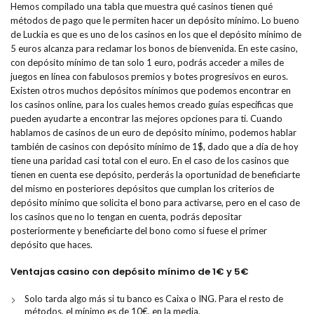
Hemos compilado una tabla que muestra qué casinos tienen qué
métodos de pago que le permiten hacer un depósito mínimo. Lo bueno
de Luckia es que es uno de los casinos en los que el depósito mínimo de
5 euros alcanza para reclamar los bonos de bienvenida. En este casino,
con depósito mínimo de tan solo 1 euro, podrás acceder a miles de
juegos en línea con fabulosos premios y botes progresivos en euros.
Existen otros muchos depósitos mínimos que podemos encontrar en
los casinos online, para los cuales hemos creado guías específicas que
pueden ayudarte a encontrar las mejores opciones para ti. Cuando
hablamos de casinos de un euro de depósito mínimo, podemos hablar
también de casinos con depósito mínimo de 1$, dado que a día de hoy
tiene una paridad casi total con el euro. En el caso de los casinos que
tienen en cuenta ese depósito, perderás la oportunidad de beneficiarte
del mismo en posteriores depósitos que cumplan los criterios de
depósito mínimo que solicita el bono para activarse, pero en el caso de
los casinos que no lo tengan en cuenta, podrás depositar
posteriormente y beneficiarte del bono como si fuese el primer
depósito que haces.
Ventajas casino con depósito mínimo de 1€ y 5€
Solo tarda algo más si tu banco es Caixa o ING. Para el resto de
métodos, el mínimo es de 10€, en la media.