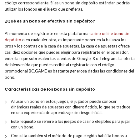
código correspondiente. Si es un bono sin depósito estándar, podrás
utilizar los fondos en el juego que prefieras.
¿Qué es un bono en efectivo sin depósito?
Al momento de registrarte en esta plataforma
casino online bono sin
depósito
o en cualquier otra, es importante poner en la balanza los
pros y los contras de la casa de apuestas. La casa de apuestas ofrece
casi diez opciones que puedes elegir para registrarte en el operador,
entre las que sobresalen tus cuentas de Google, X o Telegram. La oferta
de bienvenida que puedes recibir al registrarte con el código
promocional BC.GAME es bastante generosa dadas las condiciones del
bono.
Características de los bonos sin depósito
Al usar un bono en estos juegos, el jugador puede conocer
dinámicas reales de apuestas con dinero ficticio, lo que se traduce
en una experiencia de aprendizaje sin riesgo inicial.
Este requisito se refiere a los juegos de casino elegibles para jugar
con un bono.
Consulta también si el método de pago elegido habilita bonos u