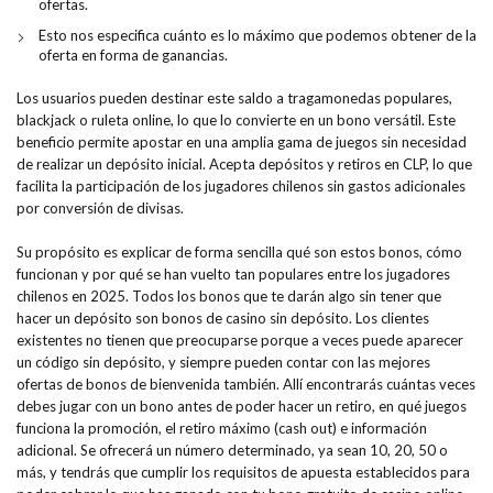
ofertas.
Esto nos especifica cuánto es lo máximo que podemos obtener de la
oferta en forma de ganancias.
Los usuarios pueden destinar este saldo a tragamonedas populares,
blackjack o ruleta online, lo que lo convierte en un bono versátil. Este
beneficio permite apostar en una amplia gama de juegos sin necesidad
de realizar un depósito inicial. Acepta depósitos y retiros en CLP, lo que
facilita la participación de los jugadores chilenos sin gastos adicionales
por conversión de divisas.
Su propósito es explicar de forma sencilla qué son estos bonos, cómo
funcionan y por qué se han vuelto tan populares entre los jugadores
chilenos en 2025. Todos los bonos que te darán algo sin tener que
hacer un depósito son bonos de casino sin depósito. Los clientes
existentes no tienen que preocuparse porque a veces puede aparecer
un código sin depósito, y siempre pueden contar con las mejores
ofertas de bonos de bienvenida también. Allí encontrarás cuántas veces
debes jugar con un bono antes de poder hacer un retiro, en qué juegos
funciona la promoción, el retiro máximo (cash out) e información
adicional. Se ofrecerá un número determinado, ya sean 10, 20, 50 o
más, y tendrás que cumplir los requisitos de apuesta establecidos para