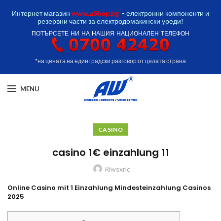
Интернет магазин
www.aShop.bg
-
електронни компоненти и
резервни части за електродомакински уреди!
ПОТЪРСЕТЕ НИ НА НАШИЯ НАЦИОНАЛЕН ТЕЛЕФОН
*на цената на един градски разговор от цялата страна
MENU
CASINO
casino 1€ einzahlung 11
Riwsxrlc
Online Casino mit 1 Einzahlung Mindesteinzahlung Casinos
2025