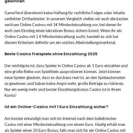
gewinnen
GameYard übernimmt keine Haftung für rechtliche Folgen oder Inhalte
verlinkter Drittanbieter. In unserem Vergleich stellen wir euch die besten
seriösen Online Casinos mit 1€ Mindesteinzahlung vor, bei denen ihr
euch zum Einstieg einen lukrativen Bonus sichern könnt. Wenn ihr ein
Online Casino mit 1 € Mindesteinzahlung sucht, handelt es sich bei
diesem Kriterium definitiv um ein solches Alleinstellungsmerkmal.
Beste Casino Freispiele ohne Einzahlung 2025
Der wichtigste ist, dass Spieler in Online Casino ab 1 Euro einzahlen und
eine große Reihe von Spieltiteln ausprobieren können. Jetzt können
neue Spieler glauben, dass es durchaus real ist, an den Spielautomaten
zu gewinnen, und haben keine Angst mehr, große Beträge zu riskieren.
Nur ein wenig mehr und bester Einzahlungsbonus Casino ist in Ihrem
Konto!
Ist ein Online-Casino mit 1 Euro Einzahlung sicher?
Am besten erkundigt man sich im Internet nach dem beliebtesten
Casino mit einer Mindesteinzahlung von einem Euro. Häufig erhält man
als Spieler einen 20 Euro Bonus, falls man sich für ein Online Casino mit