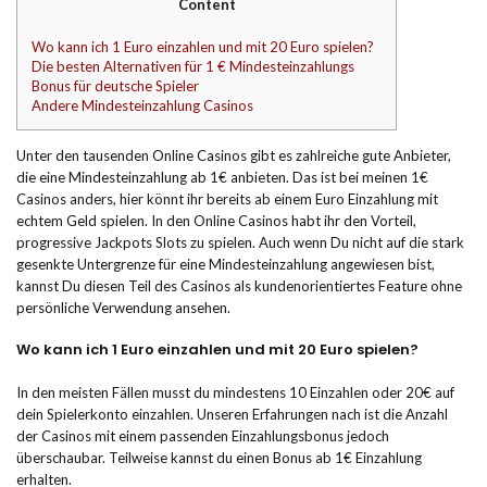
Content
Wo kann ich 1 Euro einzahlen und mit 20 Euro spielen?
Die besten Alternativen für 1 € Mindest­einzahlungs
Bonus für deutsche Spieler
Andere Mindesteinzahlung Casinos
Unter den tausenden Online Casinos gibt es zahlreiche gute Anbieter,
die eine Mindesteinzahlung ab 1€ anbieten. Das ist bei meinen 1€
Casinos anders, hier könnt ihr bereits ab einem Euro Einzahlung mit
echtem Geld spielen. In den Online Casinos habt ihr den Vorteil,
progressive Jackpots Slots zu spielen. Auch wenn Du nicht auf die stark
gesenkte Untergrenze für eine Mindesteinzahlung angewiesen bist,
kannst Du diesen Teil des Casinos als kundenorientiertes Feature ohne
persönliche Verwendung ansehen.
Wo kann ich 1 Euro einzahlen und mit 20 Euro spielen?
In den meisten Fällen musst du mindestens 10 Einzahlen oder 20€ auf
dein Spielerkonto einzahlen. Unseren Erfahrungen nach ist die Anzahl
der Casinos mit einem passenden Einzahlungsbonus jedoch
überschaubar. Teilweise kannst du einen Bonus ab 1€ Einzahlung
erhalten.