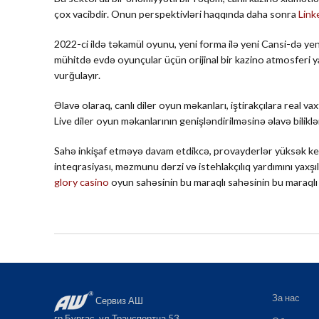
çox vacibdir. Onun perspektivləri haqqında daha sonra
Link
2022-ci ildə təkamül oyunu, yeni forma ilə yeni Cansi-də yeni
mühitdə evdə oyunçular üçün orijinal bir kazino atmosferi yara
vurğulayır.
Əlavə olaraq, canlı diler oyun məkanları, iştirakçılara real va
Live diler oyun məkanlarının genişləndirilməsinə əlavə bilikl
Sahə inkişaf etməyə davam etdikcə, provayderlər yüksək key
inteqrasiyası, məzmunu dərzi və istehlakçılıq yardımını yax
glory casino
oyun sahəsinin bu maraqlı sahəsinin bu maraqlı
За нас
Сервиз АШ
гр.Бургас, ул.Транспортна 53