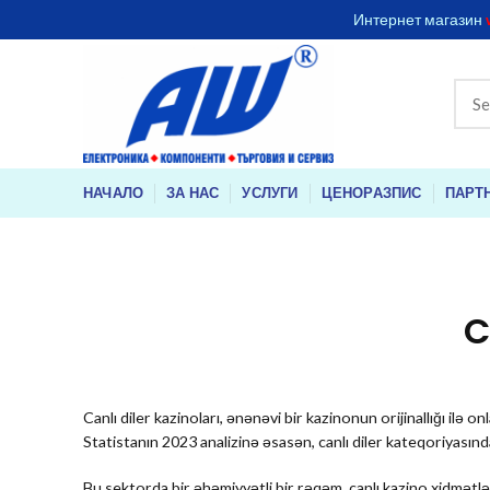
Интернет магазин
НАЧАЛО
ЗА НАС
УСЛУГИ
ЦЕНОРАЗПИС
ПАРТ
C
Canlı diler kazinoları, ənənəvi bir kazinonun orijinallığı ilə
Statistanın 2023 analizinə əsasən, canlı diler kateqoriyasınd
Bu sektorda bir əhəmiyyətli bir rəqəm, canlı kazino xidmətlə