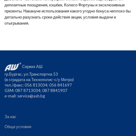
депозитные поощрения, кэшбек, Колесо Фортуны и эксклюзивные
презенты. Накануне использования какого угодно бонуса неплохо бы
детально разузнать сроки действия акции, условия выдачи и
отыгрывания.
Сервиз АШ
гр.Бургас, ул.Транспортна 53
(в сградата на Технополис-с/у Метро)
тел./факс: 056 813034; 056 841697
GSM: 087 8713034; 087 8841907
е-mail:
service@ash.bg
За нас
Общи условия