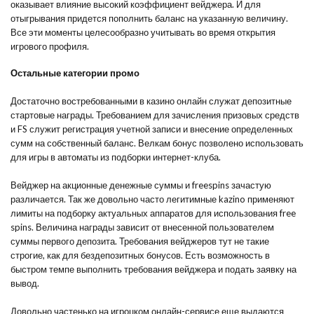
оказывает влияние высокий коэффициент вейджера. И для
отыгрывания придется пополнить баланс на указанную величину.
Все эти моменты целесообразно учитывать во время открытия
игрового профиля.
Остальные категории промо
Достаточно востребованными в казино онлайн служат депозитные
стартовые награды. Требованием для зачисления призовых средств
и FS служит регистрация учетной записи и внесение определенных
сумм на собственный баланс. Велкам бонус позволено использовать
для игры в автоматы из подборки интернет-клуба.
Вейджер на акционные денежные суммы и freespins зачастую
различается. Так же довольно часто легитимные kazino применяют
лимиты на подборку актуальных аппаратов для использования free
spins. Величина награды зависит от внесенной пользователем
суммы первого депозита. Требования вейджеров тут не такие
строгие, как для бездепозитных бонусов. Есть возможность в
быстром темпе выполнить требования вейджера и подать заявку на
вывод.
Довольно частенько на игроцком онлайн-сервисе еще выдаются