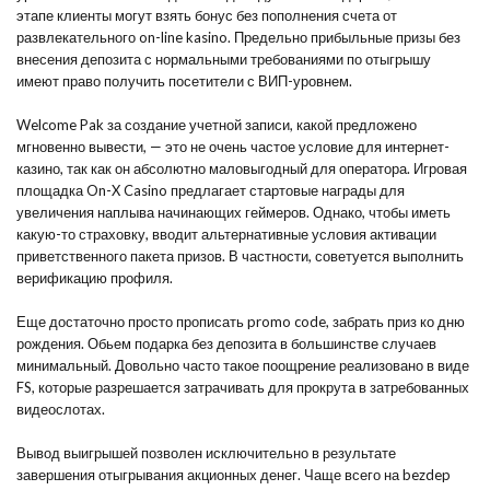
этапе клиенты могут взять бонус без пополнения счета от
развлекательного on-line kasino. Предельно прибыльные призы без
внесения депозита с нормальными требованиями по отыгрышу
имеют право получить посетители с ВИП-уровнем.
Welcome Pak за создание учетной записи, какой предложено
мгновенно вывести, — это не очень частое условие для интернет-
казино, так как он абсолютно маловыгодный для оператора. Игровая
площадка On-X Casino предлагает стартовые награды для
увеличения наплыва начинающих геймеров. Однако, чтобы иметь
какую-то страховку, вводит альтернативные условия активации
приветственного пакета призов. В частности, советуется выполнить
верификацию профиля.
Еще достаточно просто прописать promo code, забрать приз ко дню
рождения. Обьем подарка без депозита в большинстве случаев
минимальный. Довольно часто такое поощрение реализовано в виде
FS, которые разрешается затрачивать для прокрута в затребованных
видеослотах.
Вывод выигрышей позволен исключительно в результате
завершения отыгрывания акционных денег. Чаще всего на bezdep