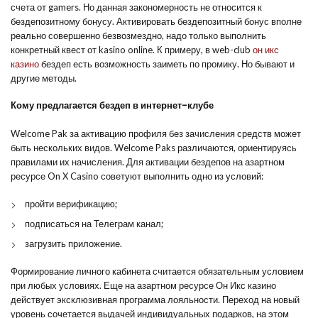
счета от gamers. Но данная закономерность не относится к
бездепозитному бонусу. Активировать бездепозитный бонус вполне
реально совершенно безвозмездно, надо только выполнить
конкретный квест от kasino online. К примеру, в web-club
он икс
казино
бездеп есть возможность заиметь по промику. Но бывают и
другие методы.
Кому предлагается бездеп в интернет-клубе
Welcome Pak за активацию профиля без зачисления средств может
быть нескольких видов. Welcome Paks различаются, ориентируясь
правилами их начисления. Для активации бездепов на азартном
ресурсе On X Casino советуют выполнить одно из условий:
пройти верификацию;
подписаться на Телеграм канал;
загрузить приложение.
Формирование личного кабинета считается обязательным условием
при любых условиях. Еще на азартном ресурсе Он Икс казино
действует эксклюзивная программа лояльности. Переход на новый
уровень сочетается выдачей индивидуальных подарков, на этом