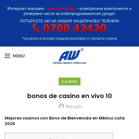
Интернет магазин
www.aShop.bg
-
електронни компоненти и
резервни части за електродомакински уреди!
ПОТЪРСЕТЕ НИ НА НАШИЯ НАЦИОНАЛЕН ТЕЛЕФОН
*на цената на един градски разговор от цялата страна
MENU
CASINO
bonos de casino en vivo 10
Riwsxrlc
Mejores casinos con Bono de Bienvenida en México Lista
2025