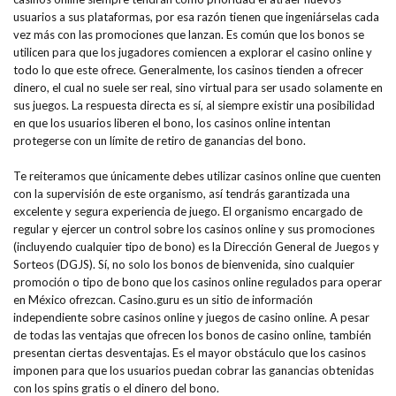
usuarios a sus plataformas, por esa razón tienen que ingeniárselas cada
vez más con las promociones que lanzan. Es común que los bonos se
utilicen para que los jugadores comiencen a explorar el casino online y
todo lo que este ofrece. Generalmente, los casinos tienden a ofrecer
dinero, el cual no suele ser real, sino virtual para ser usado solamente en
sus juegos. La respuesta directa es sí, al siempre existir una posibilidad
en que los usuarios liberen el bono, los casinos online intentan
protegerse con un límite de retiro de ganancias del bono.
Te reiteramos que únicamente debes utilizar casinos online que cuenten
con la supervisión de este organismo, así tendrás garantizada una
excelente y segura experiencia de juego. El organismo encargado de
regular y ejercer un control sobre los casinos online y sus promociones
(incluyendo cualquier tipo de bono) es la Dirección General de Juegos y
Sorteos (DGJS). Sí, no solo los bonos de bienvenida, sino cualquier
promoción o tipo de bono que los casinos online regulados para operar
en México ofrezcan. Casino.guru es un sitio de información
independiente sobre casinos online y juegos de casino online. A pesar
de todas las ventajas que ofrecen los bonos de casino online, también
presentan ciertas desventajas. Es el mayor obstáculo que los casinos
imponen para que los usuarios puedan cobrar las ganancias obtenidas
con los spins gratis o el dinero del bono.