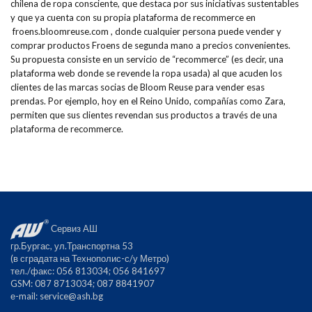
chilena de ropa consciente, que destaca por sus iniciativas sustentables
y que ya cuenta con su propia plataforma de recommerce en
froens.bloomreuse.com , donde cualquier persona puede vender y
comprar productos Froens de segunda mano a precios convenientes.
Su propuesta consiste en un servicio de “recommerce” (es decir, una
plataforma web donde se revende la ropa usada) al que acuden los
clientes de las marcas socias de Bloom Reuse para vender esas
prendas. Por ejemplo, hoy en el Reino Unido, compañías como Zara,
permiten que sus clientes revendan sus productos a través de una
plataforma de recommerce.
Сервиз АШ
гр.Бургас, ул.Транспортна 53
(в сградата на Технополис-с/у Метро)
тел./факс: 056 813034; 056 841697
GSM: 087 8713034; 087 8841907
е-mail:
service@ash.bg