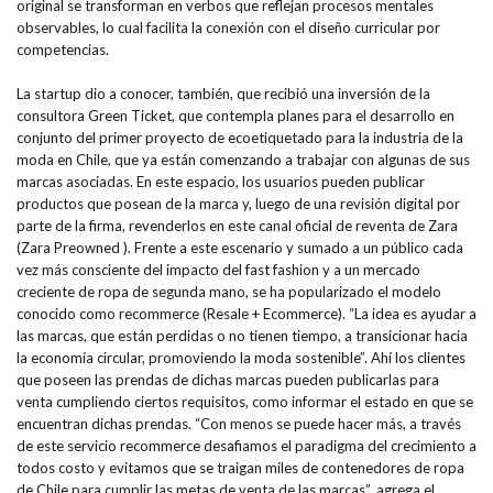
original se transforman en verbos que reflejan procesos mentales
observables, lo cual facilita la conexión con el diseño curricular por
competencias.
La startup dio a conocer, también, que recibió una inversión de la
consultora Green Ticket, que contempla planes para el desarrollo en
conjunto del primer proyecto de ecoetiquetado para la industria de la
moda en Chile, que ya están comenzando a trabajar con algunas de sus
marcas asociadas. En este espacio, los usuarios pueden publicar
productos que posean de la marca y, luego de una revisión digital por
parte de la firma, revenderlos en este canal oficial de reventa de Zara
(Zara Preowned ). Frente a este escenario y sumado a un público cada
vez más consciente del impacto del fast fashion y a un mercado
creciente de ropa de segunda mano, se ha popularizado el modelo
conocido como recommerce (Resale + Ecommerce). “La idea es ayudar a
las marcas, que están perdidas o no tienen tiempo, a transicionar hacia
la economía circular, promoviendo la moda sostenible”. Ahí los clientes
que poseen las prendas de dichas marcas pueden publicarlas para
venta cumpliendo ciertos requisitos, como informar el estado en que se
encuentran dichas prendas. “Con menos se puede hacer más, a través
de este servicio recommerce desafiamos el paradigma del crecimiento a
todos costo y evitamos que se traigan miles de contenedores de ropa
de Chile para cumplir las metas de venta de las marcas”, agrega el