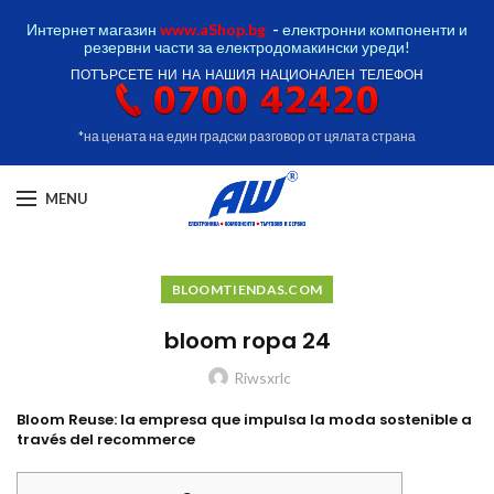
Интернет магазин
www.aShop.bg
-
електронни компоненти и
резервни части за електродомакински уреди!
ПОТЪРСЕТЕ НИ НА НАШИЯ НАЦИОНАЛЕН ТЕЛЕФОН
*на цената на един градски разговор от цялата страна
MENU
BLOOMTIENDAS.COM
bloom ropa 24
Riwsxrlc
Bloom Reuse: la empresa que impulsa la moda sostenible a
través del recommerce