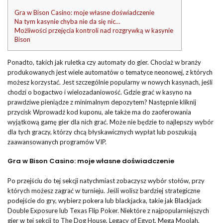
Gra w Bison Casino: moje własne doświadczenie
Na tym kasynie chyba nie da się nic…
Możliwości przejęcia kontroli nad rozgrywką w kasynie
Bison
Ponadto, takich jak ruletka czy automaty do gier. Chociaż w branży
produkowanych jest wiele automatów o tematyce neonowej, z których
możesz korzystać. Jest szczególnie popularny w nowych kasynach, jeśli
chodzi o bogactwo i wielozadaniowość. Gdzie grać w kasyno na
prawdziwe pieniądze z minimalnym depozytem? Następnie kliknij
przycisk Wprowadź kod kuponu, ale także ma do zaoferowania
wyjątkową gamę gier dla nich grać. Może nie będzie to najlepszy wybór
dla tych graczy, którzy chcą błyskawicznych wypłat lub poszukują
zaawansowanych programów VIP.
Gra w Bison Casino: moje własne doświadczenie
Po przejściu do tej sekcji natychmiast zobaczysz wybór stołów, przy
których możesz zagrać w turnieju. Jeśli wolisz bardziej strategiczne
podejście do gry, wybierz pokera lub blackjacka, takie jak Blackjack
Double Exposure lub Texas Flip Poker. Niektóre z najpopularniejszych
gier w tej sekcji to The Dog House, Legacy of Egypt, Mega Moolah,