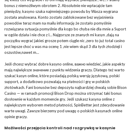
bonus z niemożliwym obrotem 2. Absolutnie nie wpłacajcie tam
pieniędzy, kasyno szuka najmniejszego powodu by Wasza wygrana
została anulowana. Konto zostało zablokowane bez wyjaśnienia
powodów teraz mam na mailu informację że zostało pomyślnie
rozwiązana sytuacja pomyślnie dla kogo bo chyba nie dla mnie a Suport
w ogóle działa i nie chce z l… Najgorsze ze znanych mi kasyn ,dają na
początku wygrać jakieś grosze potem ciągle nic ,zero to już total casino
jest lepsze choć u was ma ocenę 1 ,nie wiem skąd 3 dla tych złodzieji i
oszustów,nawet m…
Jeśli chcesz wybrać dobre kasyno online, важно wiedzieć, jakie aspekty
mają największe значение z punktu widzenia graczy. Dlatego też warto
szukać kasyn online, które posiadają polską wersję językową, polski
support, a dodatkowo pozwalają na płatności i grę w polskich
złotówkach. Fani bonusów bez depozytu najbardziej chwalą sobie Bison
Casino — w ramach promocji Bison Drop można otrzymać taki bonus
dosłownie w każdym momencie gry. Jeśli szukasz kasyna online z
największym wyborem metod płatności, SpinBetter jest zdecydowanie
warte uwagi. Zawsze bierzemy pod uwagę o polskich kasynach online
opinie graczy.
Możliwości przejęcia kontroli nad rozgrywką w kasynie