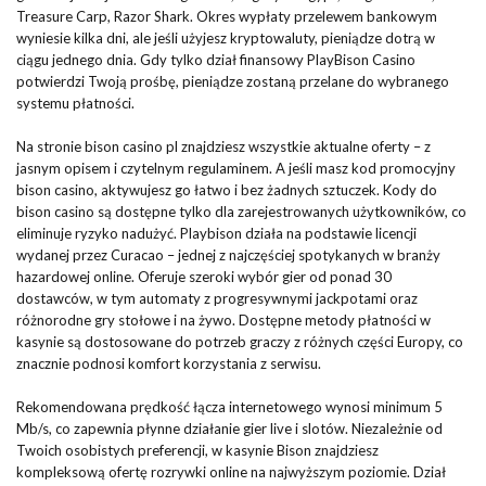
Treasure Carp, Razor Shark. Okres wypłaty przelewem bankowym
wyniesie kilka dni, ale jeśli użyjesz kryptowaluty, pieniądze dotrą w
ciągu jednego dnia. Gdy tylko dział finansowy PlayBison Casino
potwierdzi Twoją prośbę, pieniądze zostaną przelane do wybranego
systemu płatności.
Na stronie bison casino pl znajdziesz wszystkie aktualne oferty – z
jasnym opisem i czytelnym regulaminem. A jeśli masz kod promocyjny
bison casino, aktywujesz go łatwo i bez żadnych sztuczek. Kody do
bison casino są dostępne tylko dla zarejestrowanych użytkowników, co
eliminuje ryzyko nadużyć. Playbison działa na podstawie licencji
wydanej przez Curacao – jednej z najczęściej spotykanych w branży
hazardowej online. Oferuje szeroki wybór gier od ponad 30
dostawców, w tym automaty z progresywnymi jackpotami oraz
różnorodne gry stołowe i na żywo. Dostępne metody płatności w
kasynie są dostosowane do potrzeb graczy z różnych części Europy, co
znacznie podnosi komfort korzystania z serwisu.
Rekomendowana prędkość łącza internetowego wynosi minimum 5
Mb/s, co zapewnia płynne działanie gier live i slotów. Niezależnie od
Twoich osobistych preferencji, w kasynie Bison znajdziesz
kompleksową ofertę rozrywki online na najwyższym poziomie. Dział