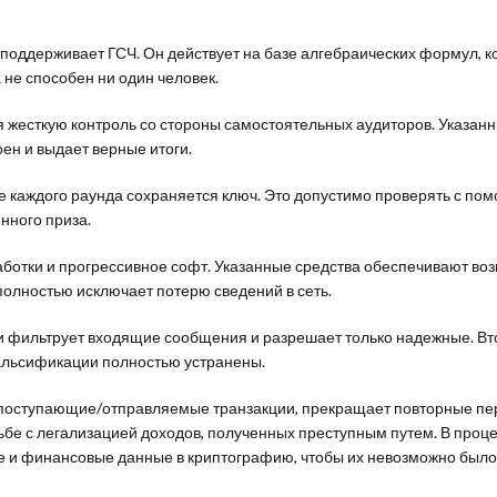
 поддерживает ГСЧ. Он действует на базе алгебраических формул, 
 не способен ни один человек.
я жесткую контроль со стороны самостоятельных аудиторов. Указа
ен и выдает верные итоги.
е каждого раунда сохраняется ключ. Это допустимо проверять с пом
нного приза.
ботки и прогрессивное софт. Указанные средства обеспечивают воз
олностью исключает потерю сведений в сеть.
 фильтрует входящие сообщения и разрешает только надежные. Вто
альсификации полностью устранены.
 поступающие/отправляемые транзакции, прекращает повторные пе
ьбе с легализацией доходов, полученных преступным путем. В проц
 и финансовые данные в криптографию, чтобы их невозможно было п