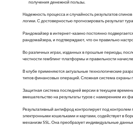
получения денежной пользы.
Надежность процесса и случайность результатов спинов
логики. С достоверностью прогнозировать результат тура
Рандомайзер в интернет-казино постоянно подвергаетс
рандомайзера, и подтверждают, что он правильно настро
Во различных играх, изданных в прошлые периоды, посл
честности гемблинг-платформы и правильности начисле
В клубе применяются актуальные технологические разра
типов финансовых операций. Сложная система охраны п
Защитная система последней версии в текущем времени
вмешательство на результаты туров с намерением их ф
Результативный антифрод контролирует под контролем
электронными кошельками и картами, содействует в бор
механизм SSL. Она преобразует индивидуальные данные