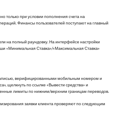
о только при условии пополнения счета на
пераций. Финансы пользователей поступают на главный
или на полный раундовку. На интерфейсе настройки
виши «Минимальная Ставка»/«Максимальная Ставка»
й записью, верифицированными мобильным номером и
», щелкнуть по ссылке «Вывести средства» и
твенные лимиты по нижним/верхним границам переводов.
нализирования заявки клиента проверяют по следующим