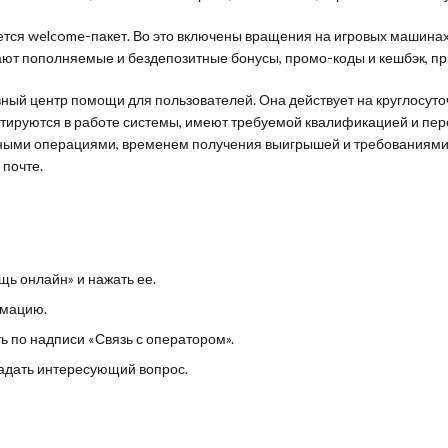
тся welcome-пакет. Во это включены вращения на игровых машинах
ют пополняемые и бездепозитные бонусы, промо-коды и кешбэк, пр
ный центр помощи для пользователей. Она действует на круглосут
тируются в работе системы, имеют требуемой квалификацией и пе
ыми операциями, временем получения выигрышей и требованиями 
 почте.
ь онлайн» и нажать ее.
рмацию.
 по надписи «Связь с оператором».
 задать интересующий вопрос.