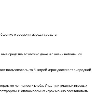
общение о времени вывода средств.
шные средства возможно даже и с очень небольшой
ет пользователь, то быстрей игрок достигает очередной
ограмме лояльности клуба. Участник платных игровых
платформы. В оплачиваемых играх можно восстановить