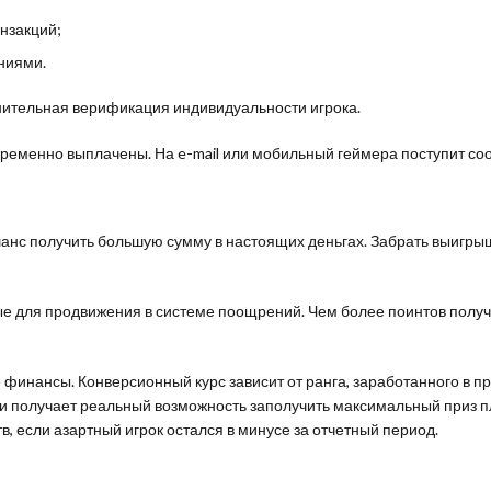
нзакций;
ниями.
нительная верификация индивидуальности игрока.
временно выплачены. На e-mail или мобильный геймера поступит со
анс получить большую сумму в настоящих деньгах. Забрать выигры
 для продвижения в системе поощрений. Чем более поинтов получа
инансы. Конверсионный курс зависит от ранга, заработанного в пр
 и получает реальный возможность заполучить максимальный приз 
в, если азартный игрок остался в минусе за отчетный период.