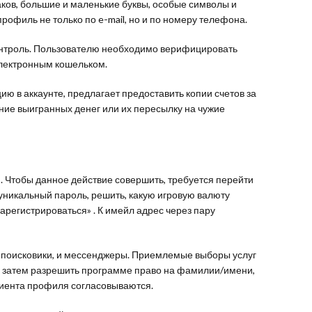
ков, большие и маленькие буквы, особые символы и
офиль не только по e-mail, но и по номеру телефона.
контроль. Пользователю необходимо верифицировать
электронным кошельком.
ю в аккаунте, предлагает предоставить копии счетов за
ние выигранных денег или их пересылку на чужие
 Чтобы данное действие совершить, требуется перейти
 уникальный пароль, решить, какую игровую валюту
арегистрироваться» . К имейл адрес через пару
и, поисковики, и мессенджеры. Приемлемые выборы услуг
 а затем разрешить программе право на фамилии/имени,
лиента профиля согласовываются.