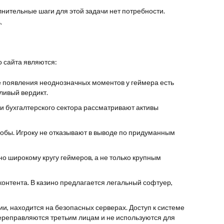
нительные шаги для этой задачи нет потребности.
.
 сайта являются:
е появления неоднозначных моментов у геймера есть
ливый вердикт.
и бухгалтерского сектора рассматривают активы
бы. Игроку не отказывают в выводе по придуманным
но широкому кругу геймеров, а не только крупным
нтента. В казино предлагается легальный софтуер,
и, находится на безопасных серверах. Доступ к системе
ереправляются третьим лицам и не используются для