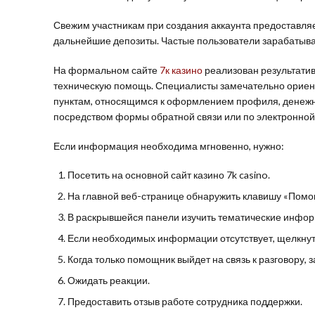
Свежим участникам при создания аккаунта предоставляе
дальнейшие депозиты. Частые пользователи зарабатыва
На формальном сайте
7к казино
реализован результатив
техническую помощь. Специалисты замечательно ориен
пунктам, относящимся к оформлением профиля, денежн
посредством формы обратной связи или по электронной
Если информация необходима мгновенно, нужно:
Посетить на основной сайт казино 7k casino.
На главной веб-странице обнаружить клавишу «Помощ
В раскрывшейся панели изучить тематические инфо
Если необходимых информации отсутствует, щелкнуть
Когда только помощник выйдет на связь к разговору,
Ожидать реакции.
Предоставить отзыв работе сотрудника поддержки.