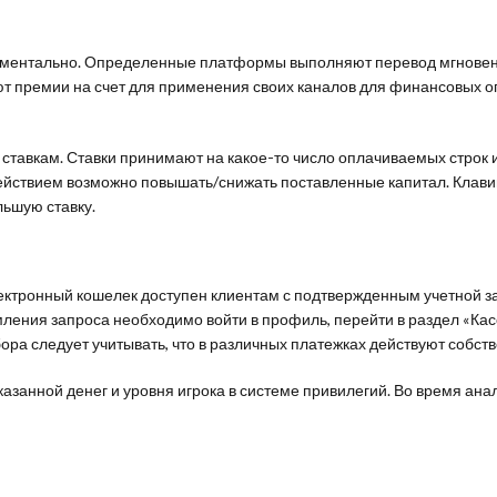
оментально. Определенные платформы выполняют перевод мгновенн
 премии на счет для применения своих каналов для финансовых о
ставкам. Ставки принимают на какое-то число оплачиваемых строк 
действием возможно повышать/снижать поставленные капитал. Кла
льшую ставку.
электронный кошелек доступен клиентам с подтвержденным учетно
ния запроса необходимо войти в профиль, перейти в раздел «Касса
ора следует учитывать, что в различных платежках действуют собс
казанной денег и уровня игрока в системе привилегий. Во время а