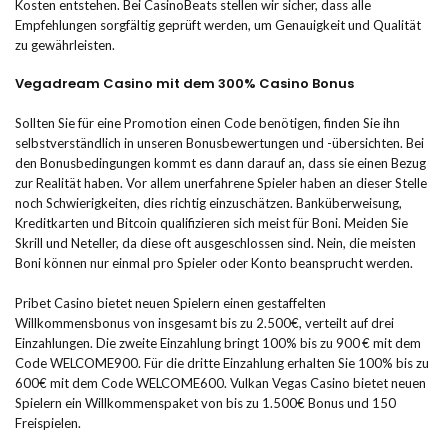
Kosten entstehen. Bei CasinoBeats stellen wir sicher, dass alle
Empfehlungen sorgfältig geprüft werden, um Genauigkeit und Qualität
zu gewährleisten.
Vegadream Casino mit dem 300% Casino Bonus
Sollten Sie für eine Promotion einen Code benötigen, finden Sie ihn
selbstverständlich in unseren Bonusbewertungen und -übersichten. Bei
den Bonusbedingungen kommt es dann darauf an, dass sie einen Bezug
zur Realität haben. Vor allem unerfahrene Spieler haben an dieser Stelle
noch Schwierigkeiten, dies richtig einzuschätzen. Banküberweisung,
Kreditkarten und Bitcoin qualifizieren sich meist für Boni. Meiden Sie
Skrill und Neteller, da diese oft ausgeschlossen sind. Nein, die meisten
Boni können nur einmal pro Spieler oder Konto beansprucht werden.
Pribet Casino bietet neuen Spielern einen gestaffelten
Willkommensbonus von insgesamt bis zu 2.500€, verteilt auf drei
Einzahlungen. Die zweite Einzahlung bringt 100% bis zu 900 € mit dem
Code WELCOME900. Für die dritte Einzahlung erhalten Sie 100% bis zu
600€ mit dem Code WELCOME600. Vulkan Vegas Casino bietet neuen
Spielern ein Willkommenspaket von bis zu 1.500€ Bonus und 150
Freispielen.