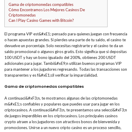
Gama de criptomonedas compatibles
Cómo Encontramos Los Mejores Casinos De
Criptomonedas
Can I Play Casino Games with Bitcoin?
El programa VIP est&#xE1; pensado para quienes juegan con frecuencia
o hacen apuestas grandes. Si pierdes una parte de tu saldo, el casino te
devuelve un porcentaje. Solo necesitas registrarte y el casino te da un
saldo promocional o algunos giros gratis. Esto significa que si depositas
100 USDT y hay un bono igualado del 200%, obtienes 200 USDT
adicionales para jugar. Tambi&#xE9;n utilizan buenos programas VIP
para mantener a los jugadores regresando. Todas las transacciones son
transparentes y es f&#xE1;cil verificar la imparcialidad.
Gama de criptomonedas compatibles
A continuaci&#xF3;n, te mostramos algunas de las criptomonedas
m&#xE1;s confiables y populares que puedes usar para jugar en los
criptocasinos. A continuaci&#xF3;n, te presentamos una selecci&#xF3;n
de juegos imperdibles en los criptocasinos. Los principales casinos
crypto atraen a los jugadores con atractivos bonos de bienvenida y
promociones. Unirse a un nuevo cripto casino es un proceso sencillo,