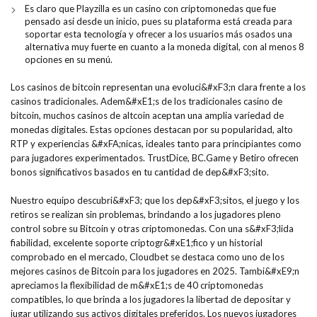
Es claro que Playzilla es un casino con criptomonedas que fue
pensado así desde un inicio, pues su plataforma está creada para
soportar esta tecnología y ofrecer a los usuarios más osados una
alternativa muy fuerte en cuanto a la moneda digital, con al menos 8
opciones en su menú.
Los casinos de bitcoin representan una evoluci&#xF3;n clara frente a los
casinos tradicionales. Adem&#xE1;s de los tradicionales casino de
bitcoin, muchos casinos de altcoin aceptan una amplia variedad de
monedas digitales. Estas opciones destacan por su popularidad, alto
RTP y experiencias &#xFA;nicas, ideales tanto para principiantes como
para jugadores experimentados. TrustDice, BC.Game y Betiro ofrecen
bonos significativos basados en tu cantidad de dep&#xF3;sito.
Nuestro equipo descubri&#xF3; que los dep&#xF3;sitos, el juego y los
retiros se realizan sin problemas, brindando a los jugadores pleno
control sobre su Bitcoin y otras criptomonedas. Con una s&#xF3;lida
fiabilidad, excelente soporte criptogr&#xE1;fico y un historial
comprobado en el mercado, Cloudbet se destaca como uno de los
mejores casinos de Bitcoin para los jugadores en 2025. Tambi&#xE9;n
apreciamos la flexibilidad de m&#xE1;s de 40 criptomonedas
compatibles, lo que brinda a los jugadores la libertad de depositar y
jugar utilizando sus activos digitales preferidos. Los nuevos jugadores