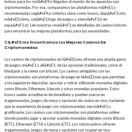
incluso para los reci&#xE9;n llegados al mundo de las apuestas con
criptomonedas. Por eso, comparamos las plataformas m&#xE1;s
recomendadas seg&#xFA;n criterios clave como bonos, dep&#xF3;sito
m&#xED;nimo, cat&#xE1;logo de juegos y atenci&#xF3;n en
espa&#xF1;ol. Lee nuestras rese&#xF1;as detalladas de casinos bitcoin
para encontrar las mejores plataformas para tus necesidades.
C&#xF3;mo Encontramos Los Mejores Casinos De
Criptomonedas
Los casinos de criptomonedas en l&#xED;nea ofrecen una amplia gama
de juegos m&#xE1;s all&#xE1; de las opciones tradicionales, como el
blackjack y la ruleta con bitcoin. Los casinos amigables con las
criptomonedas son plataformas de juego en l&#xED;nea que permiten
a los jugadores depositar, apostar y retirar utilizando monedas digitales
como Bitcoin, Ethereum, Litecoin y otras monedas populares. Estos
bonos suelen acreditarse de inmediato y pueden usarse en
tragamonedas, juegos de mesa y opciones de casino en vivo, haciendo
que tu experiencia de juego con criptomonedas sea m&#xE1;s
gratificante. Los casinos con criptomonedas son plataformas online
donde puedes jugar y apostar usando monedas digitales como Bitcoin
(BTC), Ethereum (ETH) o Litecoin (LTC). Los criptocasinos ofrecen
tragamonedas, juegos de mesa y opciones con crupier en vivo