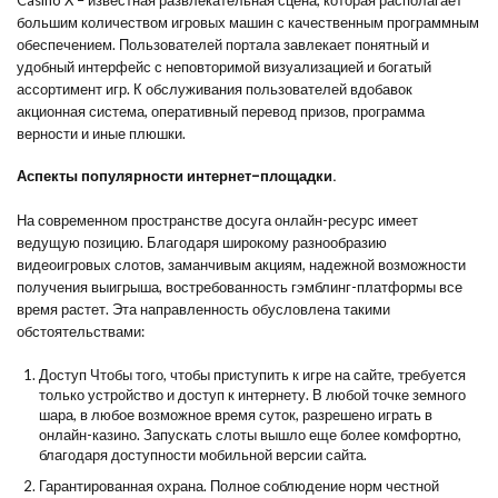
Casino X – известная развлекательная сцена, которая располагает
большим количеством игровых машин с качественным программным
обеспечением. Пользователей портала завлекает понятный и
удобный интерфейс с неповторимой визуализацией и богатый
ассортимент игр. К обслуживания пользователей вдобавок
акционная система, оперативный перевод призов, программа
верности и иные плюшки.
Аспекты популярности интернет-площадки.
На современном пространстве досуга онлайн-ресурс имеет
ведущую позицию. Благодаря широкому разнообразию
видеоигровых слотов, заманчивым акциям, надежной возможности
получения выигрыша, востребованность гэмблинг-платформы все
время растет. Эта направленность обусловлена такими
обстоятельствами:
Доступ Чтобы того, чтобы приступить к игре на сайте, требуется
только устройство и доступ к интернету. В любой точке земного
шара, в любое возможное время суток, разрешено играть в
онлайн-казино. Запускать слоты вышло еще более комфортно,
благодаря доступности мобильной версии сайта.
Гарантированная охрана. Полное соблюдение норм честной