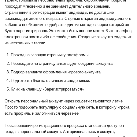
зарегистрировать персональный профиль. Оформление профиля
проходит мгновенно и не занимает длительного времени.
Ограничения в регистрации имеют индивиды, не достигшие
восемнадцатилетнего возраста. С целью открытия индивидуального
кабинета необходимо подобрать один из методов, через который он
будет зарегистрирован. Это может быть вполне может быть телефон,
электронная почта либо же сообщения. Создание аккаунта содержит
из нескольких этапов:
Проход на главную страничку платформы.
Переходите на страницу анкеты для создания аккаунта.
Подбор варианта оформления игрового аккаунта.
Подготовка бланка с личными сведениями.
Клик на клавишу «Зарегистрироваться».
Открыть персональный аккаунт через соцсети становится легче.
Просто подобрать популярную социальную сеть, в которой у игрока
есть профиль, и залогиниться через нее.
По завершении регистрационного процесса становится доступен
входа в персональный аккаунт. Авторизовавшись в аккаунт,