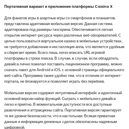
Портативная вариант и приложение платформы Casino X
Для фанатов игры в азартные игры со смартфонов и планшетов,
представлена адаптивная мобильная версия. Данная система
адаптирована под размеры тачскрина. Обеспечивается легкая
открытие интернет-ресурса через различных веб-обозревателей. С
целью пользоваться виртуальное казино в мобильных устройствах,
не требуется добавление и инсталляция аппа, что является удобным
и сберегает время. Всего лишь легко вписать URL игровой
платформы в строке поиска. В случае, в случае, если обладатель
девайса лично пожелал поставить лицензионное программу, можно
скачать пакет для Android и iOS, с основной страницы официального
веб-сайта. Программа также удобно тем, что в отличие от интернет-
портала, не блокируется и позволяет играть без перебоев.
Мобильная версия содержит интуитивный интерфейс и идентичный
основной версии набор функций. Сыграть с мобильного девайса
легко и приятно. В моментальном доступности все доступные
развлечения и аттракционы сайта. Портативная версия гарантирует
те же уровни безопасности, что и настольная. Всякая приватная
данные и информация денежных сделок обезопасены надежным
шифровкой.