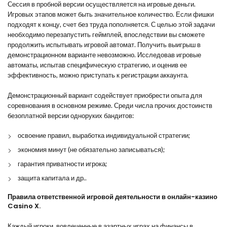
Сессия в пробной версии осуществляется на игровые деньги.
Игровых этапов может быть значительное количество. Если фишки
подходят к концу, счет без труда пополняется. С целью этой задачи
необходимо перезапустить геймплей, впоследствии вы сможете
продолжить испытывать игровой автомат. Получить выигрыш в
демонстрационном варианте невозможно. Исследовав игровые
автоматы, испытав специфическую стратегию, и оценив ее
эффективность, можно приступать к регистрации аккаунта.
Демонстрационный вариант содействует приобрести опыта для
соревнования в основном режиме. Среди числа прочих достоинств
безоплатной версии одноруких бандитов:
освоение правил, выработка индивидуальной стратегии;
экономия минут (не обязательно записываться);
гарантия приватности игрока;
защита капитала и др..
Правила ответственной игровой деятельности в онлайн-казино
Casino X.
Каждый игроки, вовлеченные в азартных играх на финансы в