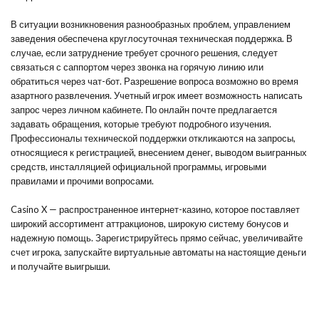
В ситуации возникновения разнообразных проблем, управлением
заведения обеспечена круглосуточная техническая поддержка. В
случае, если затруднение требует срочного решения, следует
связаться с саппортом через звонка на горячую линию или
обратиться через чат-бот. Разрешение вопроса возможно во время
азартного развлечения. Учетный игрок имеет возможность написать
запрос через личном кабинете. По онлайн почте предлагается
задавать обращения, которые требуют подробного изучения.
Профессионалы технической поддержки откликаются на запросы,
относящиеся к регистрацией, внесением денег, выводом выигранных
средств, инсталляцией официальной программы, игровыми
правилами и прочими вопросами.
Casino X — распространенное интернет-казино, которое поставляет
широкий ассортимент аттракционов, широкую систему бонусов и
надежную помощь. Зарегистрируйтесь прямо сейчас, увеличивайте
счет игрока, запускайте виртуальные автоматы на настоящие деньги
и получайте выигрыши.