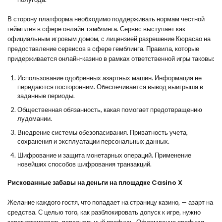
В сторону платформа необходимо поддерживать нормам честной
геймплея в сфере онлайн-гэмблинга. Сервис выступает как
официальным игровым домом, с лицензией разрешение Кюрасао на
предоставление сервисов в сфере гемблинга. Правила, которые
придерживается онлайн-казино в рамках ответственной игры таковы:
Использование одобренных азартных машин. Информация не
передаются посторонним. Обеспечивается вывод выигрыша в
заданные периоды.
Общественная обязанность, какая помогает предотвращению
лудомании.
Внедрение системы обезопасивания. Приватность учета,
сохранения и эксплуатации персональных данных.
Шифрование и защита монетарных операций. Применение
новейших способов шифрования транзакций.
Рискованные забавы на деньги на площадке Casino X
Желание каждого гостя, что попадает на страницу казино, — азарт на
средства. С целью того, как разблокировать допуск к игре, нужно