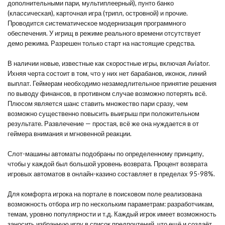
дополнительными пари, мультиплеерный), пунто банко
(классическая), карточная игра (трипл, островной) и прочие.
Проводится систематическое модернизация программного
обеспечения. У игрищ в режиме реального времени отсутствует
демо режима. Разрешен только старт на настоящие средства.
В наличии новые, известные как скоростные игры, включая Aviator.
Ихняя черта состоит в том, что у них нет барабанов, иконок, линий
выплат. Геймерам необходимо незамедлительное принятие решения
по выводу финансов, в противном случае возможно потерять всё.
Плюсом является шанс ставить множество пари сразу, чем
возможно существенно повысить выигрыш при положительном
результате. Развлечение — простая, всё же она нуждается в от
геймера внимания и мгновенной реакции.
Слот-машины автоматы подобраны по определенному принципу,
чтобы у каждой был большой уровень возврата. Процент возврата
игровых автоматов в онлайн-казино составляет в пределах 95-98%.
Для комфорта игрока на портале в поисковом поле реализована
возможность отбора игр по нескольким параметрам: разработчикам,
темам, уровню популярности и т.д. Каждый игрок имеет возможность
заносить избранную игру в список предпочтений, что ещё и создаёт