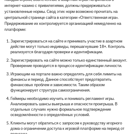
интернет-казино с привилегиями, должны придерживаться
установленные нормы. Свод этих норм возможно прочитать на
центральной странице сайта в категории «Ответственная игра».
Придерживание их контролируется организацией немедленно на
платформе:
Зарегистрироваться на сайте и принимать участие в азартном
действе могут только индивиды, перешагнувшие 18+. Контроль
реализуется благодаря проверки и идентификации.
Зарегистрировать на сайте можно только единственный аккаунт.
Проверение проводится в процессе идентификации личности.
Играющим на портале важно определять для себя лимиты на
финансы и период. Данное способствует предотвратить
финансовых проблем и зависимости. Таким образом
функционирует структура самоограничения.
Геймеры необходимо изучить и понимать регламент игры.
Анализировать шансы выигрыша и опасности проигрыша. В
отдельных случаях нужно формальное подтверждение
осведомлённости о определённых условий.
Клиенты могут обратиться с запросом к руководству игорного
дома о ограничении доступа к игровой платформе на период от
полугода.