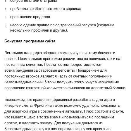
бонусы не стали отыграны;
проблемы в работе платежного сервиса;
превышение пределов
несоблюдение правил плюс требований ресурса (создание
нескольких профилей и другие.).
Бонусная программа сайта
Легальная площадка обладает заманчивую систему бонусов и
призов. Премиальная программа рассчитана на новичков, так и на
постоянных клиентов. Новым гостям предоставляются
вознаграждения за стартовые депозиты. Поощрением для
постоянных игроков является часть от счётных пополнений и
безвозмездные спины. Чтобы получить этого бонуса необходимо
пополнение конкретной количества финансов на депозитный баланс.
Безвозмездные вращения (фриспины) разработаны для игры в
интернет-слоты. Фриспины также возможно удачно использовать
для азартной игры в современные автоматы. Плюс состоит в факте,
что имеется шанс в то же время и познакомиться с последним
слотом, и одержать победу. Для получения добытого из
безвозмездных раскруток вознаграждения, нужен проигрыш.